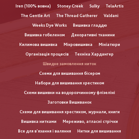
Iren (100% вовна)
Stoney Creek
Sulky
TelaArtis
The Gentle Art
The Thread Gatherer
Valdani
Weeks Dye Works
Вишивка гладдю
Вишивка гобеленом
Декоративні тканини
Килимова вишивка
Мікровишивка
Мініатюри
Організація процесів
Техніка Хардангер
Швидке замовлення ниток
Схеми для вишивання бісером
Набори для вишивання хрестиком
Схеми вишивки на водорозчинному флізеліні
Заготовки Вишиванок
Схеми для вишивання хрестиком, журнали, книги
Вишивка нитками
Мереживо, атласні стрічки
Все для в'язання і валяння
Нитки для вишивання