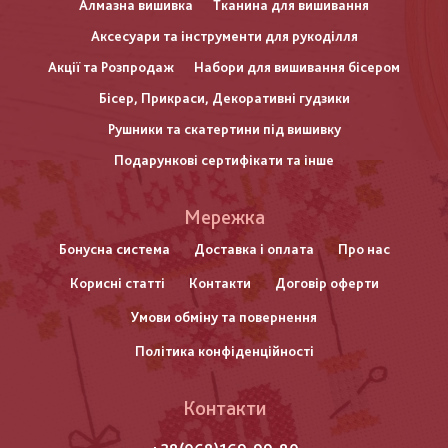
Алмазна вишивка
Тканина для вишивання
Аксесуари та інструменти для рукоділля
Акції та Розпродаж
Набори для вишивання бісером
Бісер, Прикраси, Декоративні гудзики
Рушники та скатертини під вишивку
Подарункові сертифікати та інше
Меню
Мережка
нижнього
Бонусна система
Доставка і оплата
Про нас
Корисні статті
Контакти
Договір оферти
колонтитулу
Умови обміну та повернення
Політика конфіденційності
Контакти