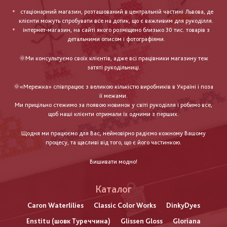
стаціонарний магазин, розташований в центральній частині Львова, де
клієнти можуть спробувати все на дотик, що є важливим для рукоділля.
інтернет-магазин, на сайті якого розміщено близько 30 тис. товарів з
детальними описом і фотографіями.
🌞Ми консультуємо своїх клієнтів, адже всі працівники магазину теж
затяті рукодільниці.
🌞«Мережка» співпрацює з великою кількістю виробників в Україні і поза
її межами.
Ми прицільно стежимо за появою новинок у світі рукоділля і робимо все,
щоб наші клієнти отримали їх одними з перших.
Щодня ми працюємо для Вас, неймовірно радіємо кожному Вашому
процесу, та щасливі від того, що є його частинкою.
Вишивати модно!
Каталог
Caron Waterlilies
Classic Color Works
DinkyDyes
Enstitu (шовк Туреччина)
Glissen Gloss
Gloriana