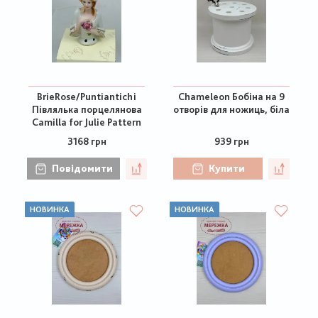
BrieRose/Puntiantichi
Chameleon Бобіна на 9
Півлялька порцелянова
отворів для ножиць, біла
Camilla for Julie Pattern
3168 грн
939 грн
Повідомити
Купити
НОВИНКА
НОВИНКА