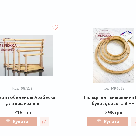
Код:
987239
Код:
МК0028
ьця гобеленові Арабеска
П'яльця для вишивання
для вишивання
букові, висота 8 мм.
216 грн
298 грн
Купити
Купити