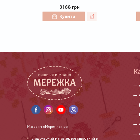
3168 грн
Купити
К
Магазин «Мережка» це:
стаціонарний магазин, розташований в