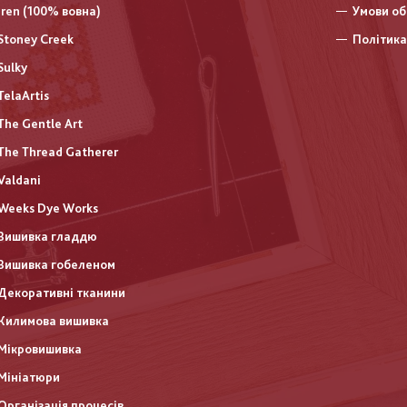
Iren (100% вовна)
Умови об
Stoney Creek
Політика
Sulky
TelaArtis
The Gentle Art
The Thread Gatherer
Valdani
Weeks Dye Works
Вишивка гладдю
Вишивка гобеленом
Декоративні тканини
Килимова вишивка
Мікровишивка
Мініатюри
Організація процесів