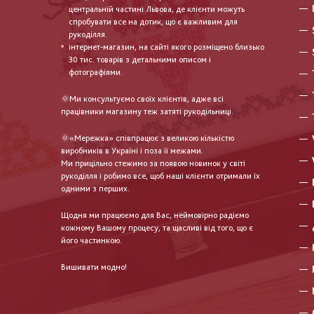
центральній частині Львова, де клієнти можуть
спробувати все на дотик, що є важливим для
рукоділля.
інтернет-магазин, на сайті якого розміщено близько
30 тис. товарів з детальними описом і
фотографіями.
🌞Ми консультуємо своїх клієнтів, адже всі
працівники магазину теж затяті рукодільниці.
🌞«Мережка» співпрацює з великою кількістю
виробників в Україні і поза її межами.
Ми прицільно стежимо за появою новинок у світі
рукоділля і робимо все, щоб наші клієнти отримали їх
одними з перших.
Щодня ми працюємо для Вас, неймовірно радіємо
кожному Вашому процесу, та щасливі від того, що є
його частинкою.
Вишивати модно!