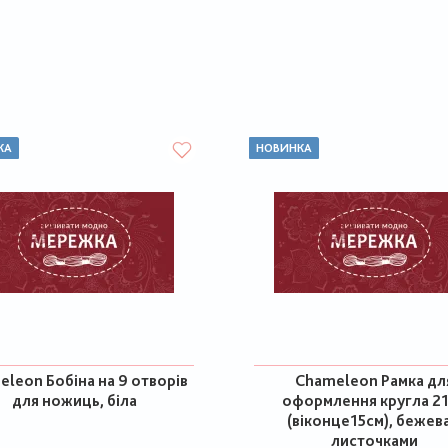
КА
НОВИНКА
leon Бобіна на 9 отворів
Chameleon Рамка дл
для ножиць, біла
оформлення кругла 2
(віконце15см), бежева
листочками