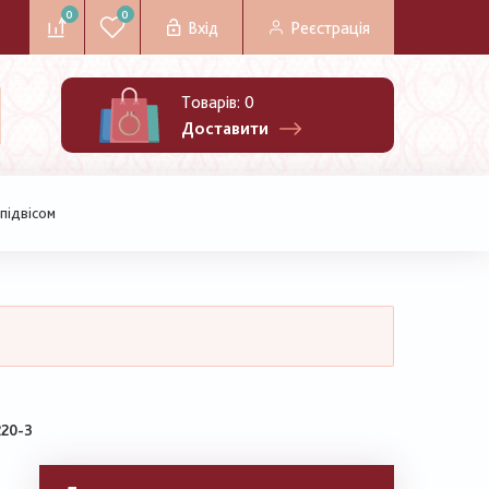
0
0
Вхід
Реєстрація
Товарів:
0
Доставити
підвісом
220-3