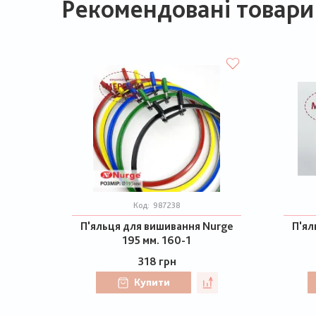
Рекомендовані товари
Код:
987238
П'яльця для вишивання Nurge
П'ял
195 мм. 160-1
318 грн
Купити