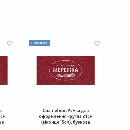
НОВИНКА
я
Chameleon Рамка для
1см
оформлення кругла 21см
 з
(віконце15см), бузкова