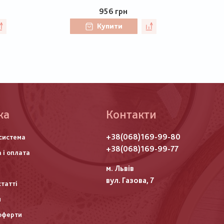
956 грн
Купити
ка
Контакти
го
+38(068)169-99-80
система
итулу
+38(068)169-99-77
 і оплата
м. Львів
вул. Газова, 7
статті
и
оферти