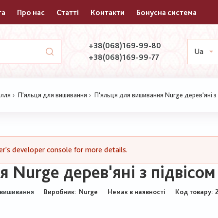
та
Про нас
Статті
Контакти
Бонусна система
+38(068)169-99-80
Ua
+38(068)169-99-77
ілля
П'яльця для вишивання
П'яльця для вишивання Nurge дерев'яні з 
's developer console for more details.
 Nurge дерев'яні з підвісом
Виробник:
Nurge
Немає в наявності
Код товару
 вишивання