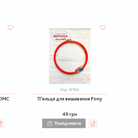
Код:
87306
 DMC
П'яльця для вишивання Pony
49 грн
Повідомити