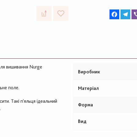
Faceboo
Te
 для вишивання Nurge
Виробник
ьне поле.
Матеріал
сити. Такі п'яльця ідеальний
Форма
.
Вид