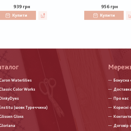
939 грн
956 грн
Купити
Купити
аталог
Меню
Мереж
нижньо
Caron Waterlilies
Бонусна 
колонт
Classic Color Works
Доставка
DinkyDyes
Про нас
Enstitu (шовк Туреччина)
Корисні 
Glissen Gloss
Контакт
Gloriana
Договір 