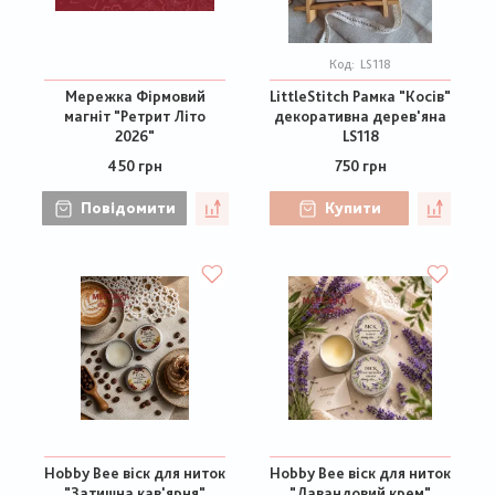
Код:
LS118
Мережка Фірмовий
LittleStitch Рамка "Косів"
магніт "Ретрит Літо
декоративна дерев'яна
2026"
LS118
450 грн
750 грн
Повідомити
Купити
Hobby Bee віск для ниток
Hobby Bee віск для ниток
"Затишна кав'ярня"
"Лавандовий крем"