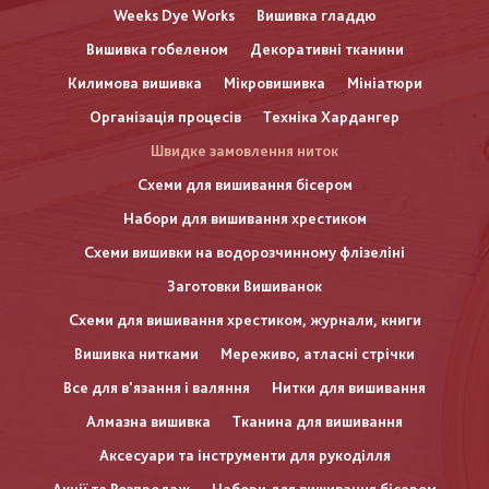
Weeks Dye Works
Вишивка гладдю
Вишивка гобеленом
Декоративні тканини
Килимова вишивка
Мікровишивка
Мініатюри
Організація процесів
Техніка Хардангер
Швидке замовлення ниток
Схеми для вишивання бісером
Набори для вишивання хрестиком
Схеми вишивки на водорозчинному флізеліні
Заготовки Вишиванок
Схеми для вишивання хрестиком, журнали, книги
Вишивка нитками
Мереживо, атласні стрічки
Все для в'язання і валяння
Нитки для вишивання
Алмазна вишивка
Тканина для вишивання
Аксесуари та інструменти для рукоділля