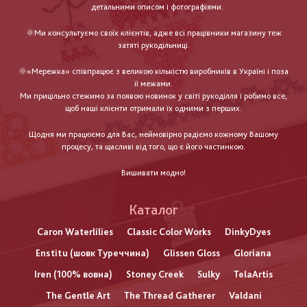
детальними описом і фотографіями.
🌞Ми консультуємо своїх клієнтів, адже всі працівники магазину теж
затяті рукодільниці.
🌞«Мережка» співпрацює з великою кількістю виробників в Україні і поза
її межами.
Ми прицільно стежимо за появою новинок у світі рукоділля і робимо все,
щоб наші клієнти отримали їх одними з перших.
Щодня ми працюємо для Вас, неймовірно радіємо кожному Вашому
процесу, та щасливі від того, що є його частинкою.
Вишивати модно!
Каталог
Caron Waterlilies
Classic Color Works
DinkyDyes
Enstitu (шовк Туреччина)
Glissen Gloss
Gloriana
Iren (100% вовна)
Stoney Creek
Sulky
TelaArtis
The Gentle Art
The Thread Gatherer
Valdani