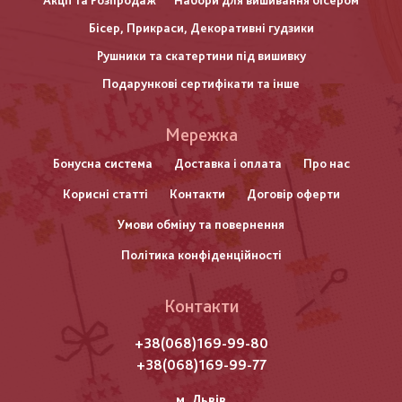
Акції та Розпродаж
Набори для вишивання бісером
Бісер, Прикраси, Декоративні гудзики
Рушники та скатертини під вишивку
Подарункові сертифікати та інше
Меню
Мережка
нижнього
Бонусна система
Доставка і оплата
Про нас
Корисні статті
Контакти
Договір оферти
колонтитулу
Умови обміну та повернення
Політика конфіденційності
Контакти
+38(068)169-99-80
+38(068)169-99-77
м. Львів