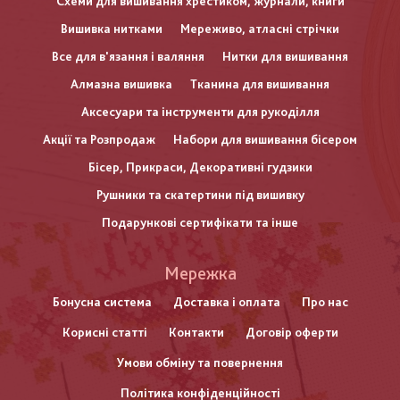
Схеми для вишивання хрестиком, журнали, книги
Вишивка нитками
Мереживо, атласні стрічки
Все для в'язання і валяння
Нитки для вишивання
Алмазна вишивка
Тканина для вишивання
Аксесуари та інструменти для рукоділля
Акції та Розпродаж
Набори для вишивання бісером
Бісер, Прикраси, Декоративні гудзики
Рушники та скатертини під вишивку
Подарункові сертифікати та інше
Меню
Мережка
нижнього
Бонусна система
Доставка і оплата
Про нас
Корисні статті
Контакти
Договір оферти
колонтитулу
Умови обміну та повернення
Політика конфіденційності