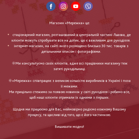
Магазин «Мережка» це:
стаціонарний магазин, розташований в центральній частині Львова, де
клієнти можуть спробувати все на дотик, що є важливим для рукоділля.
інтернет-магазин, на сайті якого розміщено близько 30 тис. товарів з
детальними описом і фотографіями.
🌞Ми консультуємо своїх клієнтів, адже всі працівники магазину теж
затяті рукодільниці.
🌞«Мережка» співпрацює з великою кількістю виробників в Україні і поза
її межами.
Ми прицільно стежимо за появою новинок у світі рукоділля і робимо все,
щоб наші клієнти отримали їх одними з перших.
Щодня ми працюємо для Вас, неймовірно радіємо кожному Вашому
процесу, та щасливі від того, що є його частинкою.
Вишивати модно!