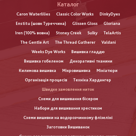
Каталог
Caron Waterlilies
Classic Color Works
DinkyDyes
Enstitu (шовк Туреччина)
Glissen Gloss
Gloriana
Iren (100% вовна)
Stoney Creek
Sulky
TelaArtis
The Gentle Art
The Thread Gatherer
Valdani
Weeks Dye Works
Вишивка гладдю
Вишивка гобеленом
Декоративні тканини
Килимова вишивка
Мікровишивка
Мініатюри
Організація процесів
Техніка Хардангер
Швидке замовлення ниток
Схеми для вишивання бісером
Набори для вишивання хрестиком
Схеми вишивки на водорозчинному флізеліні
Заготовки Вишиванок