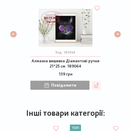
Код:
189064
Алмазна вишивка Діамантові ручки
21*25 см. 189064
139 грн
Повідомити
Інші товари категорії:
ТОП