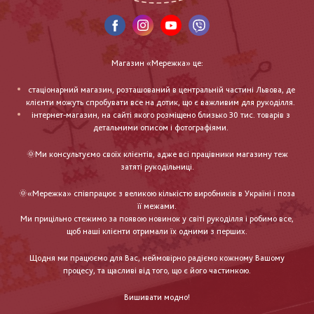
Магазин «Мережка» це:
стаціонарний магазин, розташований в центральній частині Львова, де
клієнти можуть спробувати все на дотик, що є важливим для рукоділля.
інтернет-магазин, на сайті якого розміщено близько 30 тис. товарів з
детальними описом і фотографіями.
🌞Ми консультуємо своїх клієнтів, адже всі працівники магазину теж
затяті рукодільниці.
🌞«Мережка» співпрацює з великою кількістю виробників в Україні і поза
її межами.
Ми прицільно стежимо за появою новинок у світі рукоділля і робимо все,
щоб наші клієнти отримали їх одними з перших.
Щодня ми працюємо для Вас, неймовірно радіємо кожному Вашому
процесу, та щасливі від того, що є його частинкою.
Вишивати модно!