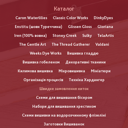
Каталог
Caron Waterlilies
Classic Color Works
DinkyDyes
Enstitu (шовк Туреччина)
Glissen Gloss
Gloriana
Iren (100% вовна)
Stoney Creek
Sulky
TelaArtis
The Gentle Art
The Thread Gatherer
Valdani
Weeks Dye Works
Вишивка гладдю
Вишивка гобеленом
Декоративні тканини
Килимова вишивка
Мікровишивка
Мініатюри
Організація процесів
Техніка Хардангер
Швидке замовлення ниток
Схеми для вишивання бісером
Набори для вишивання хрестиком
Схеми вишивки на водорозчинному флізеліні
Заготовки Вишиванок