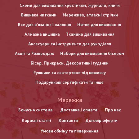
Схеми для вишивання хрестиком, журнали, книги
Вишивка нитками
Мереживо, атласні стрічки
Все для в'язання і валяння
Нитки для вишивання
Алмазна вишивка
Тканина для вишивання
Аксесуари та інструменти для рукоділля
Акції та Розпродаж
Набори для вишивання бісером
Бісер, Прикраси, Декоративні гудзики
Рушники та скатертини під вишивку
Подарункові сертифікати та інше
Меню
Мережка
нижнього
Бонусна система
Доставка і оплата
Про нас
Корисні статті
Контакти
Договір оферти
колонтитулу
Умови обміну та повернення