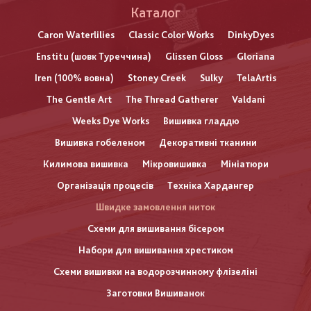
Каталог
Caron Waterlilies
Classic Color Works
DinkyDyes
Enstitu (шовк Туреччина)
Glissen Gloss
Gloriana
Iren (100% вовна)
Stoney Creek
Sulky
TelaArtis
The Gentle Art
The Thread Gatherer
Valdani
Weeks Dye Works
Вишивка гладдю
Вишивка гобеленом
Декоративні тканини
Килимова вишивка
Мікровишивка
Мініатюри
Організація процесів
Техніка Хардангер
Швидке замовлення ниток
Схеми для вишивання бісером
Набори для вишивання хрестиком
Схеми вишивки на водорозчинному флізеліні
Заготовки Вишиванок