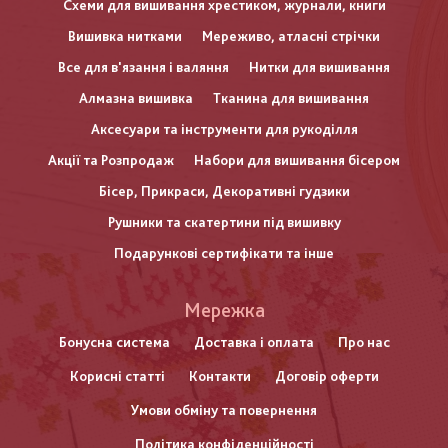
Схеми для вишивання хрестиком, журнали, книги
Вишивка нитками
Мереживо, атласні стрічки
Все для в'язання і валяння
Нитки для вишивання
Алмазна вишивка
Тканина для вишивання
Аксесуари та інструменти для рукоділля
Акції та Розпродаж
Набори для вишивання бісером
Бісер, Прикраси, Декоративні гудзики
Рушники та скатертини під вишивку
Подарункові сертифікати та інше
Меню
Мережка
нижнього
Бонусна система
Доставка і оплата
Про нас
Корисні статті
Контакти
Договір оферти
колонтитулу
Умови обміну та повернення
Політика конфіденційності