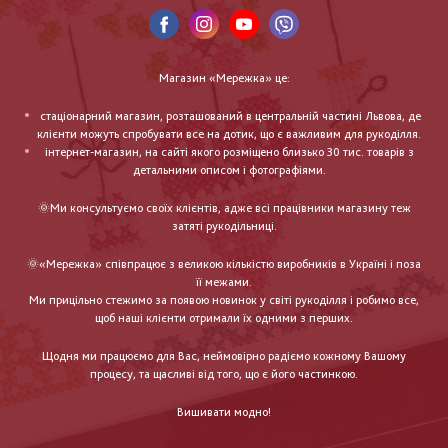
Магазин «Мережка» це:
стаціонарний магазин, розташований в центральній частині Львова, де
клієнти можуть спробувати все на дотик, що є важливим для рукоділля.
інтернет-магазин, на сайті якого розміщено близько 30 тис. товарів з
детальними описом і фотографіями.
🌞Ми консультуємо своїх клієнтів, адже всі працівники магазину теж
затяті рукодільниці.
🌞«Мережка» співпрацює з великою кількістю виробників в Україні і поза
її межами.
Ми прицільно стежимо за появою новинок у світі рукоділля і робимо все,
щоб наші клієнти отримали їх одними з перших.
Щодня ми працюємо для Вас, неймовірно радіємо кожному Вашому
процесу, та щасливі від того, що є його частинкою.
Вишивати модно!