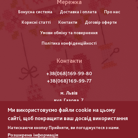
Меню
Мережка
нижнього
Бонусна система
Доставка і оплата
Про нас
Корисні статті
Контакти
Договір оферти
колонтитулу
Умови обміну та повернення
Політика конфіденційності
Контакти
+38(068)169-99-80
+38(068)169-99-77
м. Львів
вул. Газова, 7
Ми використовуємо файли cookie на цьому
Всі права захищені "Мережка"
сайті, щоб покращити ваш досвід використання
Copyright © 2025
Натискаючи кнопку Прийняти, ви погоджуєтеся з нами.
Розширена інформація