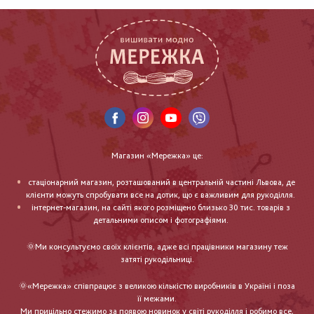
Магазин «Мережка» це:
стаціонарний магазин, розташований в центральній частині Львова, де
клієнти можуть спробувати все на дотик, що є важливим для рукоділля.
інтернет-магазин, на сайті якого розміщено близько 30 тис. товарів з
детальними описом і фотографіями.
🌞Ми консультуємо своїх клієнтів, адже всі працівники магазину теж
затяті рукодільниці.
🌞«Мережка» співпрацює з великою кількістю виробників в Україні і поза
її межами.
Ми прицільно стежимо за появою новинок у світі рукоділля і робимо все,