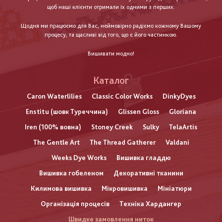
щоб наші клієнти отримали їх одними з перших.
Щодня ми працюємо для Вас, неймовірно радіємо кожному Вашому
процесу, та щасливі від того, що є його частинкою.
Вишивати модно!
Каталог
Caron Waterlilies
Classic Color Works
DinkyDyes
Enstitu (шовк Туреччина)
Glissen Gloss
Gloriana
Iren (100% вовна)
Stoney Creek
Sulky
TelaArtis
The Gentle Art
The Thread Gatherer
Valdani
Weeks Dye Works
Вишивка гладдю
Вишивка гобеленом
Декоративні тканини
Килимова вишивка
Мікровишивка
Мініатюри
Організація процесів
Техніка Хардангер
Швидке замовлення ниток