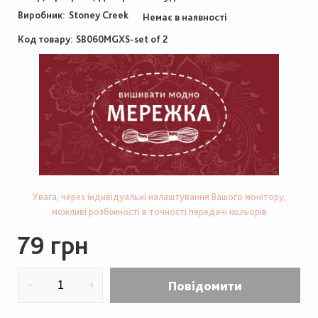
Виробник:
Stoney Creek
Немає в наявності
Код товару
SB060MGXS-set of 2
Увага, через індивідуальні налаштування Вашого монітору,
можливі розбіжності в точності передачі кольорів
79 грн
Повідомити