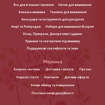
Все для в'язання і валяння
Нитки для вишивання
Алмазна вишивка
Тканина для вишивання
Аксесуари та інструменти для рукоділля
Акції та Розпродаж
Набори для вишивання бісером
Бісер, Прикраси, Декоративні гудзики
Рушники та скатертини під вишивку
Подарункові сертифікати та інше
Меню
Мережка
нижнього
Бонусна система
Доставка і оплата
Про нас
Корисні статті
Контакти
Договір оферти
колонтитулу
Умови обміну та повернення
Політика конфіденційності