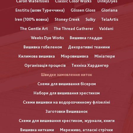
Caron Waterlilies
Classic Color Works
DinkyDyes
Enstitu (шовк Туреччина)
Glissen Gloss
Gloriana
Iren (100% вовна)
Stoney Creek
Sulky
TelaArtis
The Gentle Art
The Thread Gatherer
Valdani
Weeks Dye Works
Вишивка гладдю
Вишивка гобеленом
Декоративні тканини
Килимова вишивка
Мікровишивка
Мініатюри
Організація процесів
Техніка Хардангер
Швидке замовлення ниток
Схеми для вишивання бісером
Набори для вишивання хрестиком
Схеми вишивки на водорозчинному флізеліні
Заготовки Вишиванок
Схеми для вишивання хрестиком, журнали, книги
Вишивка нитками
Мереживо, атласні стрічки