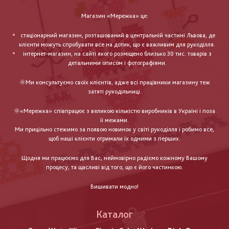
Магазин «Мережка» це:
стаціонарний магазин, розташований в центральній частині Львова, де
клієнти можуть спробувати все на дотик, що є важливим для рукоділля.
інтернет-магазин, на сайті якого розміщено близько 30 тис. товарів з
детальними описом і фотографіями.
🌞Ми консультуємо своїх клієнтів, адже всі працівники магазину теж
затяті рукодільниці.
🌞«Мережка» співпрацює з великою кількістю виробників в Україні і поза
її межами.
Ми прицільно стежимо за появою новинок у світі рукоділля і робимо все,
щоб наші клієнти отримали їх одними з перших.
Щодня ми працюємо для Вас, неймовірно радіємо кожному Вашому
процесу, та щасливі від того, що є його частинкою.
Вишивати модно!
Каталог