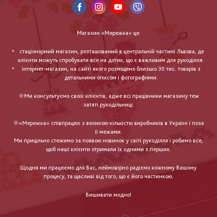
Магазин «Мережка» це:
стаціонарний магазин, розташований в центральній частині Львова, де
клієнти можуть спробувати все на дотик, що є важливим для рукоділля.
інтернет-магазин, на сайті якого розміщено близько 30 тис. товарів з
детальними описом і фотографіями.
🌞Ми консультуємо своїх клієнтів, адже всі працівники магазину теж
затяті рукодільниці.
🌞«Мережка» співпрацює з великою кількістю виробників в Україні і поза
її межами.
Ми прицільно стежимо за появою новинок у світі рукоділля і робимо все,
щоб наші клієнти отримали їх одними з перших.
Щодня ми працюємо для Вас, неймовірно радіємо кожному Вашому
процесу, та щасливі від того, що є його частинкою.
Вишивати модно!