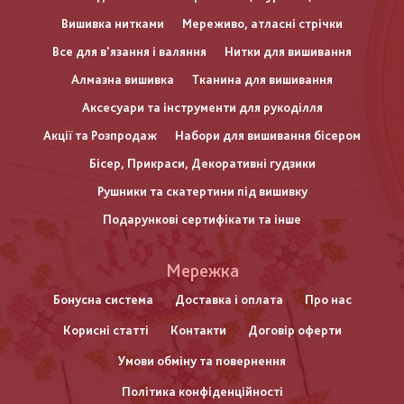
Вишивка нитками
Мереживо, атласні стрічки
Все для в'язання і валяння
Нитки для вишивання
Алмазна вишивка
Тканина для вишивання
Аксесуари та інструменти для рукоділля
Акції та Розпродаж
Набори для вишивання бісером
Бісер, Прикраси, Декоративні гудзики
Рушники та скатертини під вишивку
Подарункові сертифікати та інше
Меню
Мережка
нижнього
Бонусна система
Доставка і оплата
Про нас
Корисні статті
Контакти
Договір оферти
колонтитулу
Умови обміну та повернення
Політика конфіденційності