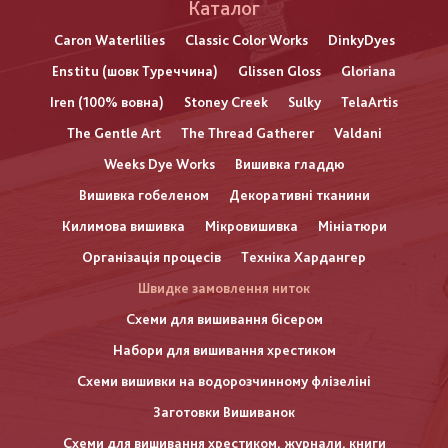
Каталог
Caron Waterlilies
Classic Color Works
DinkyDyes
Enstitu (шовк Туреччина)
Glissen Gloss
Gloriana
Iren (100% вовна)
Stoney Creek
Sulky
TelaArtis
The Gentle Art
The Thread Gatherer
Valdani
Weeks Dye Works
Вишивка гладдю
Вишивка гобеленом
Декоративні тканини
Килимова вишивка
Мікровишивка
Мініатюри
Організація процесів
Техніка Хардангер
Швидке замовлення ниток
Схеми для вишивання бісером
Набори для вишивання хрестиком
Схеми вишивки на водорозчинному флізеліні
Заготовки Вишиванок
Схеми для вишивання хрестиком, журнали, книги