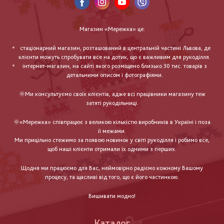
Магазин «Мережка» це:
стаціонарний магазин, розташований в центральній частині Львова, де
клієнти можуть спробувати все на дотик, що є важливим для рукоділля.
інтернет-магазин, на сайті якого розміщено близько 30 тис. товарів з
детальними описом і фотографіями.
🌞Ми консультуємо своїх клієнтів, адже всі працівники магазину теж
затяті рукодільниці.
🌞«Мережка» співпрацює з великою кількістю виробників в Україні і поза
її межами.
Ми прицільно стежимо за появою новинок у світі рукоділля і робимо все,
щоб наші клієнти отримали їх одними з перших.
Щодня ми працюємо для Вас, неймовірно радіємо кожному Вашому
процесу, та щасливі від того, що є його частинкою.
Вишивати модно!
Каталог