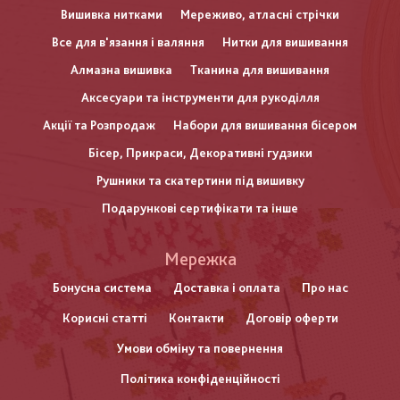
Вишивка нитками
Мереживо, атласні стрічки
Все для в'язання і валяння
Нитки для вишивання
Алмазна вишивка
Тканина для вишивання
Аксесуари та інструменти для рукоділля
Акції та Розпродаж
Набори для вишивання бісером
Бісер, Прикраси, Декоративні гудзики
Рушники та скатертини під вишивку
Подарункові сертифікати та інше
Меню
Мережка
нижнього
Бонусна система
Доставка і оплата
Про нас
Корисні статті
Контакти
Договір оферти
колонтитулу
Умови обміну та повернення
Політика конфіденційності