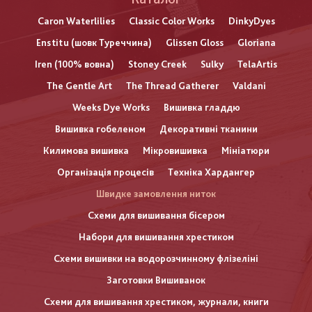
Caron Waterlilies
Classic Color Works
DinkyDyes
Enstitu (шовк Туреччина)
Glissen Gloss
Gloriana
Iren (100% вовна)
Stoney Creek
Sulky
TelaArtis
The Gentle Art
The Thread Gatherer
Valdani
Weeks Dye Works
Вишивка гладдю
Вишивка гобеленом
Декоративні тканини
Килимова вишивка
Мікровишивка
Мініатюри
Організація процесів
Техніка Хардангер
Швидке замовлення ниток
Схеми для вишивання бісером
Набори для вишивання хрестиком
Схеми вишивки на водорозчинному флізеліні
Заготовки Вишиванок
Схеми для вишивання хрестиком, журнали, книги