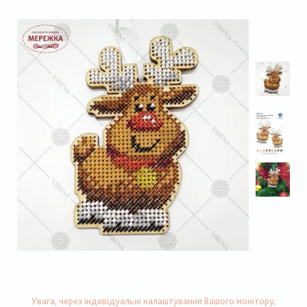
Увага, через індивідуальні налаштування Вашого монітору,