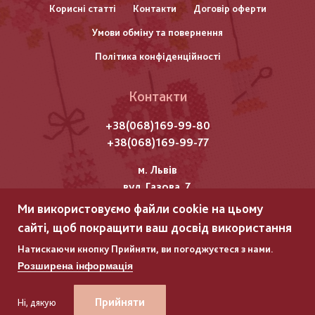
Корисні статті
Контакти
Договір оферти
колонтитулу
Умови обміну та повернення
Політика конфіденційності
Контакти
+38(068)169-99-80
+38(068)169-99-77
м. Львів
вул. Газова, 7
Ми використовуємо файли cookie на цьому
Всі права захищені "Мережка"
сайті, щоб покращити ваш досвід використання
Copyright © 2025
Натискаючи кнопку Прийняти, ви погоджуєтеся з нами.
Розширена інформація
ГЛЯНЕЦЬ
ГЛЯНЕЦЬ
–
–
РОЗРОБКА ІНТЕРНЕТ-МАГАЗИНІВ
РОЗРОБКА ІНТЕРНЕТ-МАГАЗИНІВ
Прийняти
Ні, дякую