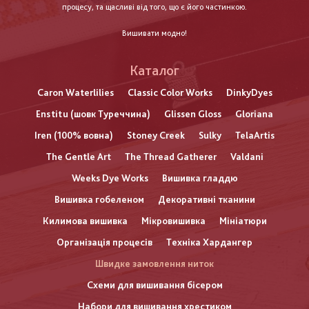
процесу, та щасливі від того, що є його частинкою.
Вишивати модно!
Каталог
Caron Waterlilies
Classic Color Works
DinkyDyes
Enstitu (шовк Туреччина)
Glissen Gloss
Gloriana
Iren (100% вовна)
Stoney Creek
Sulky
TelaArtis
The Gentle Art
The Thread Gatherer
Valdani
Weeks Dye Works
Вишивка гладдю
Вишивка гобеленом
Декоративні тканини
Килимова вишивка
Мікровишивка
Мініатюри
Організація процесів
Техніка Хардангер
Швидке замовлення ниток
Схеми для вишивання бісером
Набори для вишивання хрестиком