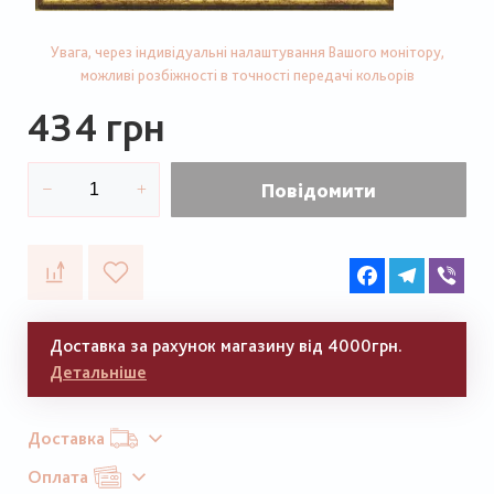
Увага, через індивідуальні налаштування Вашого монітору,
можливі розбіжності в точності передачі кольорів
434 грн
Повідомити
Facebook
Telegram
Vib
Доставка за рахунок магазину від 4000грн.
Детальніше
Доставка
Оплата