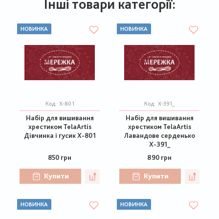
Інші товари категорії:
НОВИНКА
НОВИНКА
Код:
Х-801
Код:
Х-391_
Набір для вишивання
Набір для вишивання
хрестиком TelaArtis
хрестиком TelaArtis
Дівчинка і гусик Х-801
Лавандове серденько
Х-391_
850 грн
890 грн
Купити
Купити
НОВИНКА
НОВИНКА