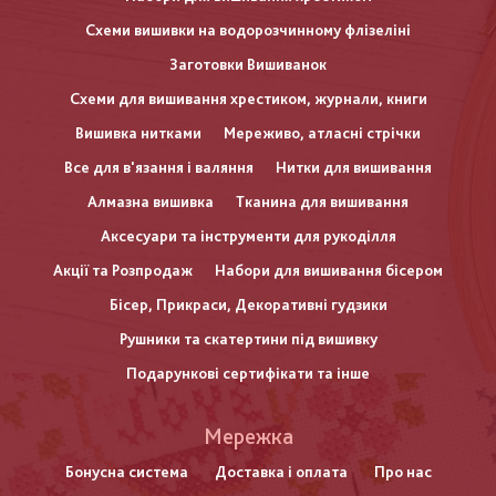
Схеми вишивки на водорозчинному флізеліні
Заготовки Вишиванок
Схеми для вишивання хрестиком, журнали, книги
Вишивка нитками
Мереживо, атласні стрічки
Все для в'язання і валяння
Нитки для вишивання
Алмазна вишивка
Тканина для вишивання
Аксесуари та інструменти для рукоділля
Акції та Розпродаж
Набори для вишивання бісером
Бісер, Прикраси, Декоративні гудзики
Рушники та скатертини під вишивку
Подарункові сертифікати та інше
Меню
Мережка
нижнього
Бонусна система
Доставка і оплата
Про нас