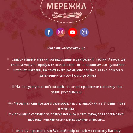
Магазин «Мережка» це:
стаціонарний магазин, розташований в центральній частині Львова, де
клієнти можуть спробувати все на дотик, що є важливим для рукоділля.
інтернет-магазин, на сайті якого розміщено близько 30 тис. товарів з
детальними описом і фотографіями.
🌞Ми консультуємо своїх клієнтів, адже всі працівники магазину теж
затяті рукодільниці.
🌞«Мережка» співпрацює з великою кількістю виробників в Україні і поза
її межами.
Ми прицільно стежимо за появою новинок у світі рукоділля і робимо все,
щоб наші клієнти отримали їх одними з перших.
Щодня ми працюємо для Вас, неймовірно радіємо кожному Вашому