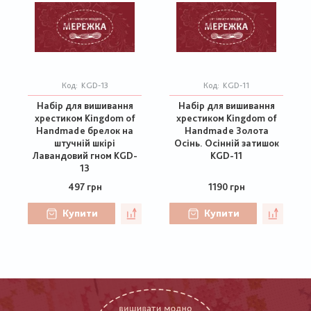
Код:
KGD-13
Код:
KGD-11
Набір для вишивання
Набір для вишивання
хрестиком Kingdom of
хрестиком Kingdom of
Handmade брелок на
Handmade Золота
штучній шкірі
Осінь. Осінній затишок
Лавандовий гном KGD-
KGD-11
13
497 грн
1190 грн
Купити
Купити