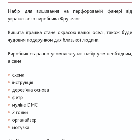
Набір для вишивання на перфорованій фанері від
українського виробника Фрузелок.
Вишита іграшка стане окрасою вашої оселі, також буде
чудовим подарунком для близької людини.
Виробник старанно укомплектував набір усім необхідним,
а саме:
схема
інструкція
дерев'яна основа
фетр
муліне DMC
2 голки
органайзер
мотузка