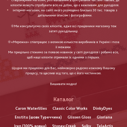
стаціонарний магазин, розташований в центральній частині Львова, де
клієнти можуть спробувати все на дотик, що є важливим для рукоділля.
інтернет-магазин, на сайті якого розміщено близько 30 тис. товарів з
детальними описом і фотографіями.
🌞Ми консультуємо своїх клієнтів, адже всі працівники магазину теж
затяті рукодільниці.
🌞«Мережка» співпрацює з великою кількістю виробників в Україні і поза
її межами.
Ми прицільно стежимо за появою новинок у світі рукоділля і робимо все,
щоб наші клієнти отримали їх одними з перших.
Щодня ми працюємо для Вас, неймовірно радіємо кожному Вашому
процесу, та щасливі від того, що є його частинкою.
Вишивати модно!
Каталог
Caron Waterlilies
Classic Color Works
DinkyDyes
Enstitu (шовк Туреччина)
Glissen Gloss
Gloriana
Iren (100% вовна)
Stoney Creek
Sulky
TelaArtis