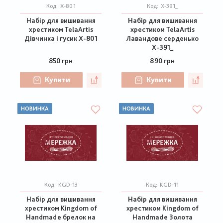
Код:
Х-801
Код:
Х-391_
Набір для вишивання
Набір для вишивання
хрестиком TelaArtis
хрестиком TelaArtis
Дівчинка і гусик Х-801
Лавандове серденько
Х-391_
850 грн
890 грн
Купити
Купити
НОВИНКА
НОВИНКА
Код:
KGD-13
Код:
KGD-11
Набір для вишивання
Набір для вишивання
хрестиком Kingdom of
хрестиком Kingdom of
Handmade брелок на
Handmade Золота