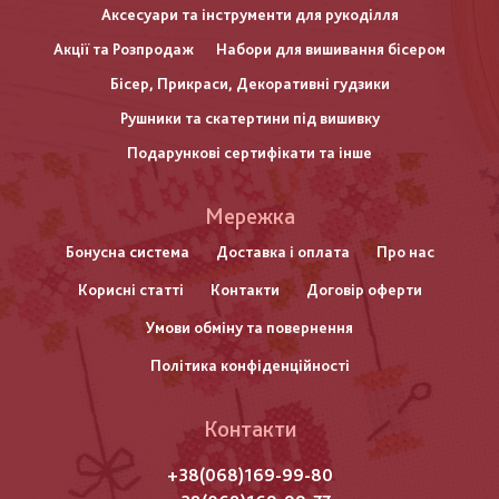
Аксесуари та інструменти для рукоділля
Акції та Розпродаж
Набори для вишивання бісером
Бісер, Прикраси, Декоративні гудзики
Рушники та скатертини під вишивку
Подарункові сертифікати та інше
Меню
Мережка
нижнього
Бонусна система
Доставка і оплата
Про нас
Корисні статті
Контакти
Договір оферти
колонтитулу
Умови обміну та повернення
Політика конфіденційності
Контакти
+38(068)169-99-80