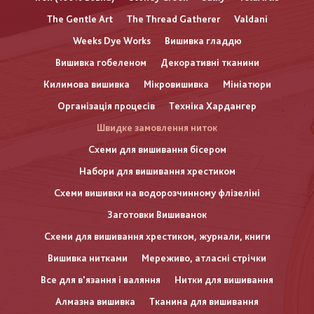
The Gentle Art
The Thread Gatherer
Valdani
Weeks Dye Works
Вишивка гладдю
Вишивка гобеленом
Декоративні тканини
Килимова вишивка
Мікровишивка
Мініатюри
Організація процесів
Техніка Хардангер
Швидке замовлення ниток
Схеми для вишивання бісером
Набори для вишивання хрестиком
Схеми вишивки на водорозчинному флізеліні
Заготовки Вишиванок
Схеми для вишивання хрестиком, журнали, книги
Вишивка нитками
Мереживо, атласні стрічки
Все для в'язання і валяння
Нитки для вишивання
Алмазна вишивка
Тканина для вишивання