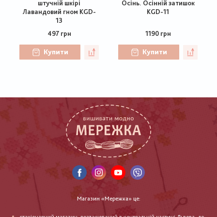
штучній шкірі
Осінь. Осінній затишок
Лавандовий гном KGD-
KGD-11
13
497 грн
1190 грн
Купити
Купити
Магазин «Мережка» це: