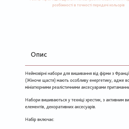
розбіжності в точності передачі кольорів
Опис
Неймовірні набори для вишивання від фірми з Франц
(Жіноче щастя) мають особливу енергетику, адже в
мініатюрними реалістичними аксесуарами притаманним
Набори вишиваються у техніці хрестик, з активним 
елементів, декоративних аксесуарів.
Набір включає: