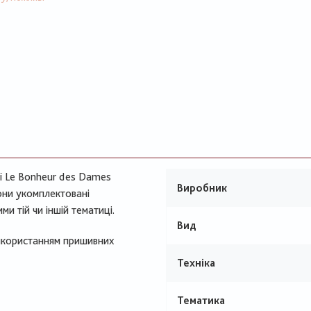
ії Le Bonheur des Dames
Виробник
они укомплектовані
и тій чи іншій тематиці.
Вид
використанням пришивних
Техніка
Тематика