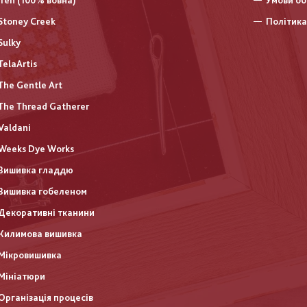
Iren (100% вовна)
Умови об
Stoney Creek
Політика
Sulky
TelaArtis
The Gentle Art
The Thread Gatherer
Valdani
Weeks Dye Works
Вишивка гладдю
Вишивка гобеленом
Декоративні тканини
Килимова вишивка
Мікровишивка
Мініатюри
Організація процесів