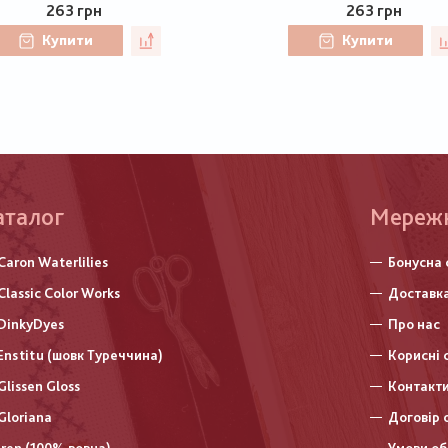
263 грн
263 грн
Купити
Купити
аталог
Меню
Мереж
нижньо
Caron Waterlilies
Бонусна 
колонт
Classic Color Works
Доставка
DinkyDyes
Про нас
Enstitu (шовк Туреччина)
Корисні 
Glissen Gloss
Контакт
Gloriana
Договір 