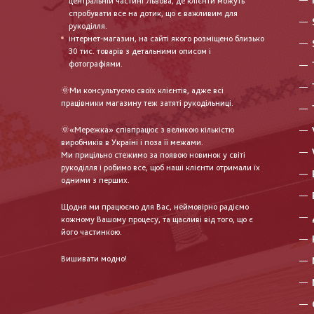
центральній частині Львова, де клієнти можуть
спробувати все на дотик, що є важливим для
рукоділля.
інтернет-магазин, на сайті якого розміщено близько
30 тис. товарів з детальними описом і
фотографіями.
🌞Ми консультуємо своїх клієнтів, адже всі
працівники магазину теж затяті рукодільниці.
🌞«Мережка» співпрацює з великою кількістю
виробників в Україні і поза її межами.
Ми прицільно стежимо за появою новинок у світі
рукоділля і робимо все, щоб наші клієнти отримали їх
одними з перших.
Щодня ми працюємо для Вас, неймовірно радіємо
кожному Вашому процесу, та щасливі від того, що є
його частинкою.
Вишивати модно!