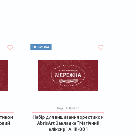
НОВИНКА
Код:
AHK-001
стиком
Набір для вишивання хрестиком
ковий
AbrisArt Закладка "Магічний
еліксир" AHK-001