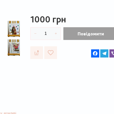
1000 грн
Повідомити
Faceboo
Te
у, можливі