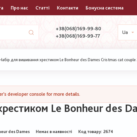
та
Про нас
Статті
Контакти
Бонусна система
+38(068)169-99-80
Ua
+38(068)169-99-77
Набір для вишивання хрестиком Le Bonheur des Dames Cristmas cat couple
's developer console for more details.
рестиком Le Bonheur des Da
heur des Dames
Немає в наявності
Код товару
2674