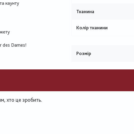
 та каунту
Тканина
Колір тканини
южету
ur des Dames!
Розмір
, хто це зробить.