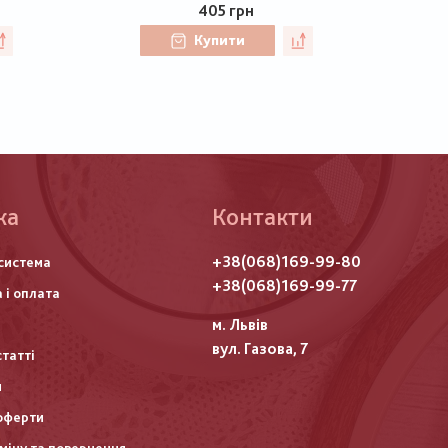
405 грн
Купити
ка
Контакти
го
+38(068)169-99-80
система
итулу
+38(068)169-99-77
 і оплата
м. Львів
вул. Газова, 7
статті
и
оферти