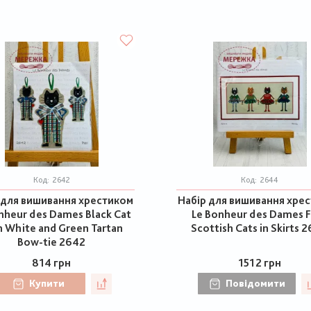
Код:
2642
Код:
2644
 для вишивання хрестиком
Набір для вишивання хре
nheur des Dames Black Cat
Le Bonheur des Dames 
h White and Green Tartan
Scottish Cats in Skirts 
Bow-tie 2642
814 грн
1512 грн
Купити
Повідомити