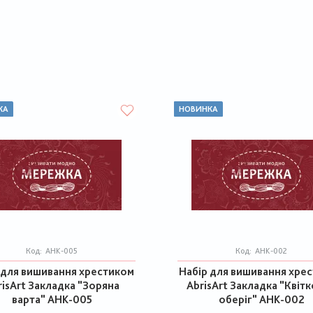
КА
НОВИНКА
Код:
AHK-005
Код:
AHK-002
 для вишивання хрестиком
Набір для вишивання хре
risArt Закладка "Зоряна
AbrisArt Закладка "Квіт
варта" AHK-005
оберіг" AHK-002