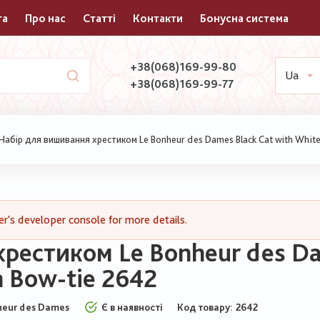
та
Про нас
Статті
Контакти
Бонусна система
+38(068)169-99-80
Ua
+38(068)169-99-77
Набір для вишивання хрестиком Le Bonheur des Dames Black Cat with White
's developer console for more details.
рестиком Le Bonheur des Da
n Bow-tie 2642
heur des Dames
Є в наявності
Код товару
2642