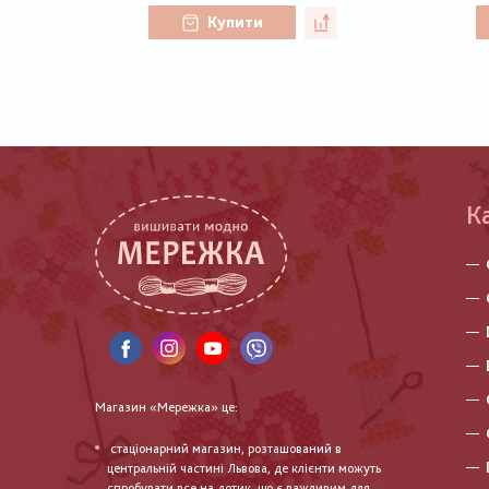
Купити
К
Магазин «Мережка» це:
стаціонарний магазин, розташований в
центральній частині Львова, де клієнти можуть
спробувати все на дотик, що є важливим для