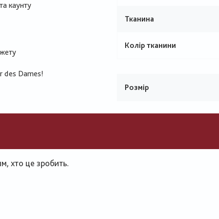
 та каунту
Тканина
Колір тканини
южету
ur des Dames!
Розмір
, хто це зробить.