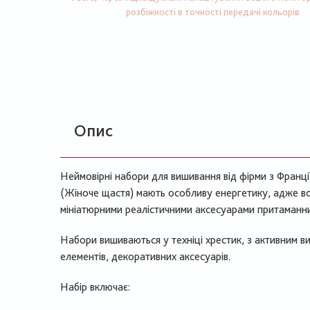
розбіжності в точності передачі кольорів
Опис
Неймовірні набори для вишивання від фірми з Франц
(Жіноче щастя) мають особливу енергетику, адже в
мініатюрними реалістичними аксесуарами притаманним
Набори вишиваються у техніці хрестик, з активним 
елементів, декоративних аксесуарів.
Набір включає: