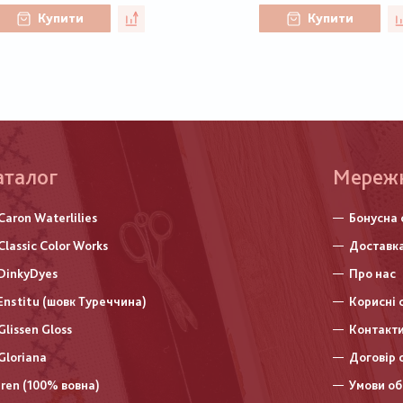
Купити
Купити
аталог
Меню
Мереж
нижньо
Caron Waterlilies
Бонусна 
колонт
Classic Color Works
Доставка
DinkyDyes
Про нас
Enstitu (шовк Туреччина)
Корисні 
Glissen Gloss
Контакт
Gloriana
Договір 
Iren (100% вовна)
Умови об