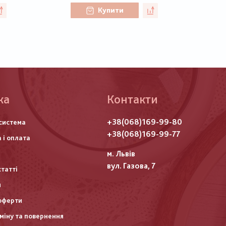
Купити
ка
Контакти
го
+38(068)169-99-80
система
итулу
+38(068)169-99-77
 і оплата
м. Львів
вул. Газова, 7
статті
и
оферти
міну та повернення