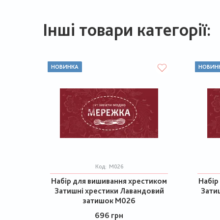
Інші товари категорії:
НОВИНКА
НОВИН
Код:
М026
Набір для вишивання хрестиком
Набір
Затишні хрестики Лавандовий
Затиш
затишок М026
696 грн