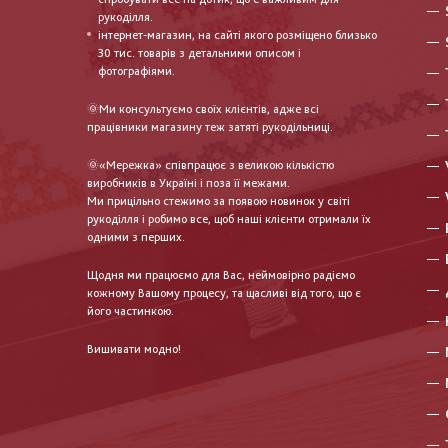
рукоділля.
інтернет-магазин, на сайті якого розміщено близько
30 тис. товарів з детальними описом і
фотографіями.
🌞Ми консультуємо своїх клієнтів, адже всі
працівники магазину теж затяті рукодільниці.
🌞«Мережка» співпрацює з великою кількістю
виробників в Україні і поза її межами.
Ми прицільно стежимо за появою новинок у світі
рукоділля і робимо все, щоб наші клієнти отримали їх
одними з перших.
Щодня ми працюємо для Вас, неймовірно радіємо
кожному Вашому процесу, та щасливі від того, що є
його частинкою.
Вишивати модно!