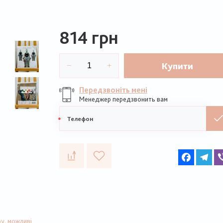
814 грн
Купити
Передзвоніть мені
Менеджер передзвонить вам
Мобільний
телефон
Faceboo
Te
у, можливі