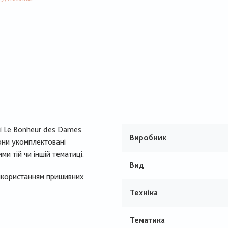
ії Le Bonheur des Dames
Виробник
они укомплектовані
и тій чи іншій тематиці.
Вид
використанням пришивних
Техніка
Тематика