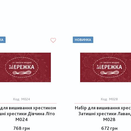
КА
НОВИНКА
Код:
М024
Код:
М028
 для вишивання хрестиком
Набір для вишивання хре
ні хрестики Дівчина Літо
Затишні хрестики Лаван
М024
М028
768 грн
672 грн