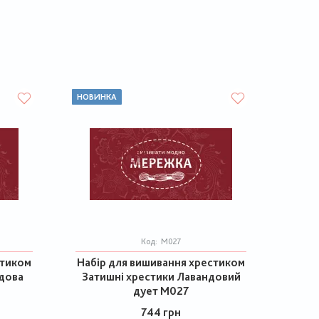
НОВИНКА
Код:
М027
стиком
Набір для вишивання хрестиком
дова
Затишні хрестики Лавандовий
дует М027
744 грн