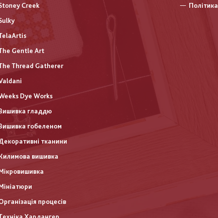
Stoney Creek
Політика
Sulky
TelaArtis
The Gentle Art
The Thread Gatherer
Valdani
Weeks Dye Works
Вишивка гладдю
Вишивка гобеленом
Декоративні тканини
Килимова вишивка
Мікровишивка
Мініатюри
Організація процесів
Техніка Хардангер