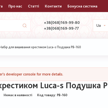
та
Про нас
Статті
Контакти
Бонусна система
+38(068)169-99-80
Ua
+38(068)169-99-77
Набір для вишивання хрестиком Luca-s Подушка РВ-160
's developer console for more details.
хрестиком Luca-s Подушка 
Немає в наявності
Код товару
РВ-160