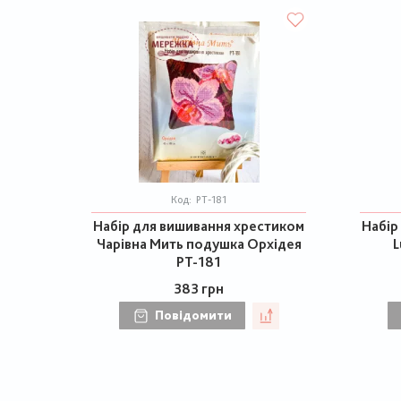
Код:
РТ-181
Набір для вишивання хрестиком
Набір
Чарівна Мить подушка Орхідея
L
РТ-181
383 грн
Повідомити