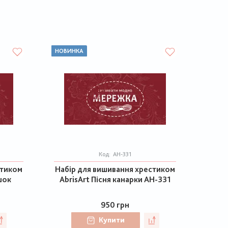
НОВИНКА
Код:
АН-331
стиком
Набір для вишивання хрестиком
шок
AbrisArt Пісня канарки АН-331
950 грн
Купити