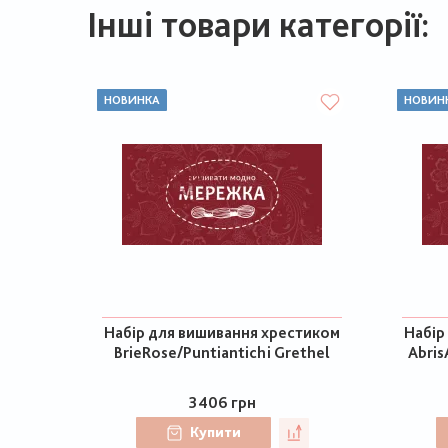
Інші товари категорії:
НОВИНКА
НОВИН
Набір для вишивання хрестиком
Набір
BrieRose/Puntiantichi Grethel
Abris
3406 грн
Купити