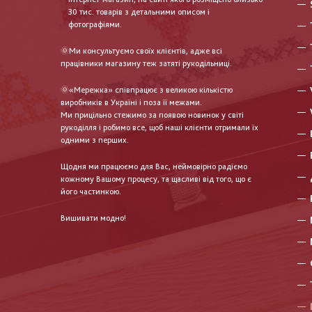
30 тис. товарів з детальними описом і
фотографіями.
🌞Ми консультуємо своїх клієнтів, адже всі
працівники магазину теж затяті рукодільниці.
🌞«Мережка» співпрацює з великою кількістю
виробників в Україні і поза її межами.
Ми прицільно стежимо за появою новинок у світі
рукоділля і робимо все, щоб наші клієнти отримали їх
одними з перших.
Щодня ми працюємо для Вас, неймовірно радіємо
кожному Вашому процесу, та щасливі від того, що є
його частинкою.
Вишивати модно!