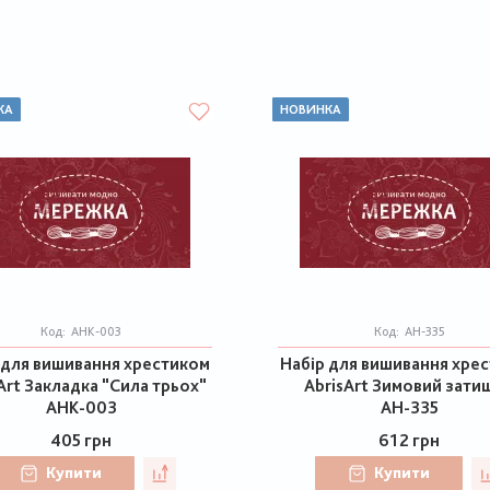
КА
НОВИНКА
Код:
AHK-003
Код:
АН-335
 для вишивання хрестиком
Набір для вишивання хре
Art Закладка "Сила трьох"
AbrisArt Зимовий зати
AHK-003
АН-335
405 грн
612 грн
Купити
Купити