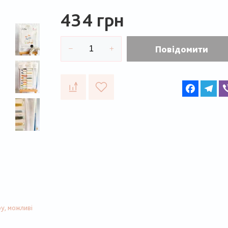
434 грн
Повідомити
Faceboo
Te
у, можливі