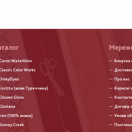
аталог
Меню
Мереж
нижньо
Caron Waterlilies
Бонусна 
колонт
Classic Color Works
Доставка
DinkyDyes
Про нас
Enstitu (шовк Туреччина)
Корисні 
Glissen Gloss
Контакт
Gloriana
Договір 
Iren (100% вовна)
Умови об
Stoney Creek
Політика