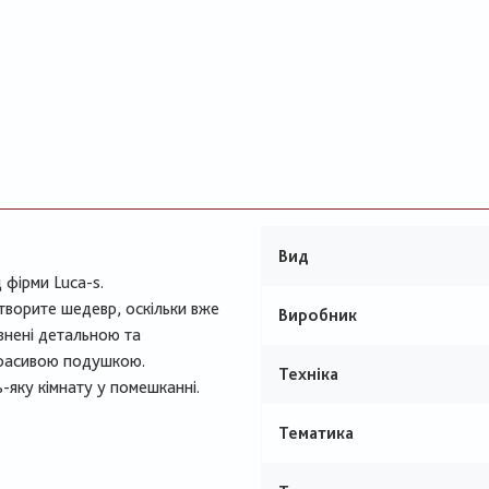
Вид
 фірми Luca-s.
творите шедевр, оскільки вже
Виробник
овнені детальною та
 красивою подушкою.
Техніка
-яку кімнату у помешканні.
Тематика