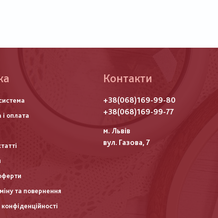
ка
Контакти
го
+38(068)169-99-80
система
итулу
+38(068)169-99-77
 і оплата
м. Львів
вул. Газова, 7
статті
и
оферти
міну та повернення
 конфіденційності