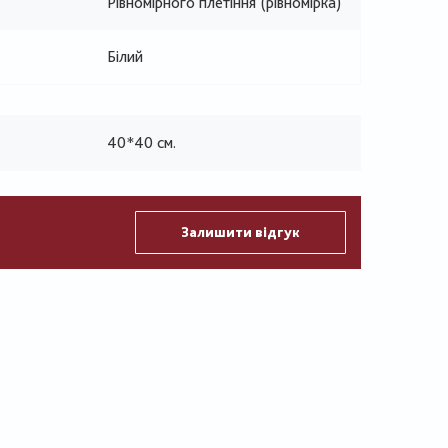
Рівномірного плетіння (рівномірка)
Білий
40*40 см.
Залишити відгук