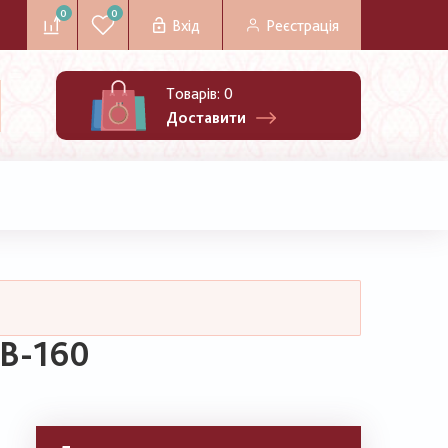
0
0
Вхід
Реєстрація
Товарів:
0
Доставити
РВ-160