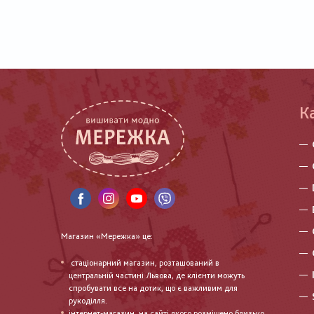
К
Магазин «Мережка» це:
стаціонарний магазин, розташований в
центральній частині Львова, де клієнти можуть
спробувати все на дотик, що є важливим для
рукоділля.
інтернет-магазин, на сайті якого розміщено близько