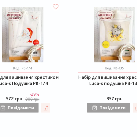
Код:
РВ-174
Код:
РВ-135
 для вишивання хрестиком
Набір для вишивання хре
uca-s Подушка РВ-174
Luca-s подушка РВ-1
-29%
572 грн
357 грн
800 грн
Повідомити
Повідомити