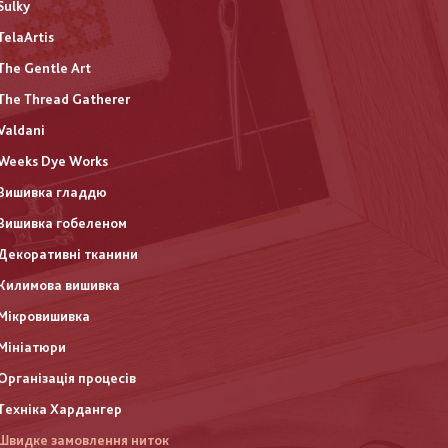
Sulky
TelaArtis
The Gentle Art
The Thread Gatherer
Valdani
Weeks Dye Works
Вишивка гладдю
Вишивка гобеленом
Декоративні тканини
Килимова вишивка
Мікровишивка
Мініатюри
Організація процесів
Техніка Хардангер
Швидке замовлення ниток