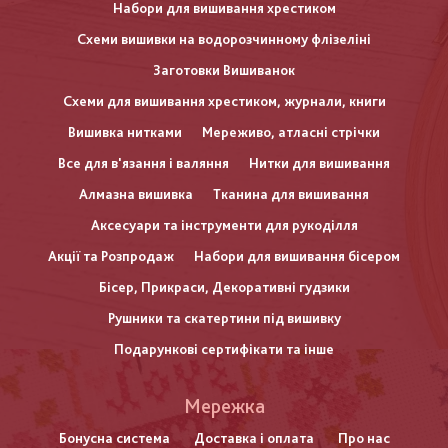
Набори для вишивання хрестиком
Схеми вишивки на водорозчинному флізеліні
Заготовки Вишиванок
Схеми для вишивання хрестиком, журнали, книги
Вишивка нитками
Мереживо, атласні стрічки
Все для в'язання і валяння
Нитки для вишивання
Алмазна вишивка
Тканина для вишивання
Аксесуари та інструменти для рукоділля
Акції та Розпродаж
Набори для вишивання бісером
Бісер, Прикраси, Декоративні гудзики
Рушники та скатертини під вишивку
Подарункові сертифікати та інше
Меню
Мережка
нижнього
Бонусна система
Доставка і оплата
Про нас