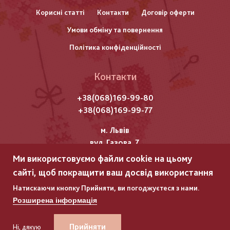
Корисні статті
Контакти
Договір оферти
колонтитулу
Умови обміну та повернення
Політика конфіденційності
Контакти
+38(068)169-99-80
+38(068)169-99-77
м. Львів
вул. Газова, 7
Ми використовуємо файли cookie на цьому
Всі права захищені "Мережка"
сайті, щоб покращити ваш досвід використання
Copyright © 2025
Натискаючи кнопку Прийняти, ви погоджуєтеся з нами.
Розширена інформація
ГЛЯНЕЦЬ
ГЛЯНЕЦЬ
–
–
РОЗРОБКА ІНТЕРНЕТ-МАГАЗИНІВ
РОЗРОБКА ІНТЕРНЕТ-МАГАЗИНІВ
Прийняти
Ні, дякую