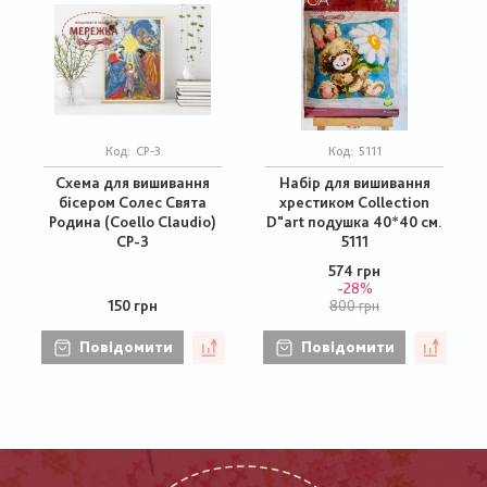
Код:
СР-3
Код:
5111
Схема для вишивання
Набір для вишивання
бісером Солес Свята
хрестиком Collection
Родина (Coello Claudio)
D"art подушка 40*40 см.
СР-3
5111
574 грн
-28%
150 грн
800 грн
Повідомити
Повідомити