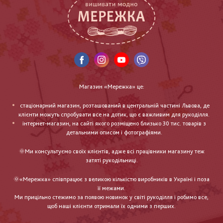
Магазин «Мережка» це:
стаціонарний магазин, розташований в центральній частині Львова, де
клієнти можуть спробувати все на дотик, що є важливим для рукоділля.
інтернет-магазин, на сайті якого розміщено близько 30 тис. товарів з
детальними описом і фотографіями.
🌞Ми консультуємо своїх клієнтів, адже всі працівники магазину теж
затяті рукодільниці.
🌞«Мережка» співпрацює з великою кількістю виробників в Україні і поза
її межами.
Ми прицільно стежимо за появою новинок у світі рукоділля і робимо все,
щоб наші клієнти отримали їх одними з перших.