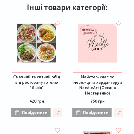
Інші товари категорії:
Смачний та ситний обід
Майстер-клас по
від ресторану готелю
мережці та хардангеру з
"Львів"
NeedleArt (Оксана
Нестеренко)
420 грн
750 грн
Повідомити
Повідомити