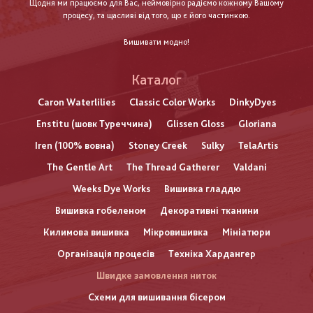
Щодня ми працюємо для Вас, неймовірно радіємо кожному Вашому
процесу, та щасливі від того, що є його частинкою.
Вишивати модно!
Каталог
Caron Waterlilies
Classic Color Works
DinkyDyes
Enstitu (шовк Туреччина)
Glissen Gloss
Gloriana
Iren (100% вовна)
Stoney Creek
Sulky
TelaArtis
The Gentle Art
The Thread Gatherer
Valdani
Weeks Dye Works
Вишивка гладдю
Вишивка гобеленом
Декоративні тканини
Килимова вишивка
Мікровишивка
Мініатюри
Організація процесів
Техніка Хардангер
Швидке замовлення ниток
Схеми для вишивання бісером