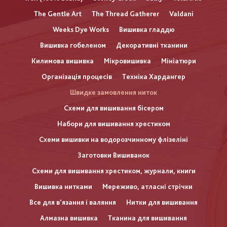
The Gentle Art
The Thread Gatherer
Valdani
Weeks Dye Works
Вишивка гладдю
Вишивка гобеленом
Декоративні тканини
Килимова вишивка
Мікровишивка
Мініатюри
Організація процесів
Техніка Хардангер
Швидке замовлення ниток
Схеми для вишивання бісером
Набори для вишивання хрестиком
Схеми вишивки на водорозчинному флізеліні
Заготовки Вишиванок
Схеми для вишивання хрестиком, журнали, книги
Вишивка нитками
Мереживо, атласні стрічки
Все для в'язання і валяння
Нитки для вишивання
Алмазна вишивка
Тканина для вишивання