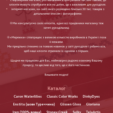
стаціонарний магазин, розташований в центральній частині Львова, де
клієнти можуть спробувати все на дотик, що є важливим для рукоділля.
інтернет-магазин, на сайті якого розміщено близько 30 тис. товарів з
детальними описом і фотографіями.
🌞Ми консультуємо своїх клієнтів, адже всі працівники магазину теж
затяті рукодільниці.
🌞«Мережка» співпрацює з великою кількістю виробників в Україні і поза
її межами.
Ми прицільно стежимо за появою новинок у світі рукоділля і робимо все,
щоб наші клієнти отримали їх одними з перших.
Щодня ми працюємо для Вас, неймовірно радіємо кожному Вашому
процесу, та щасливі від того, що є його частинкою.
Вишивати модно!
Каталог
Caron Waterlilies
Classic Color Works
DinkyDyes
Enstitu (шовк Туреччина)
Glissen Gloss
Gloriana
Iren (100% вовна)
Stoney Creek
Sulky
TelaArtis