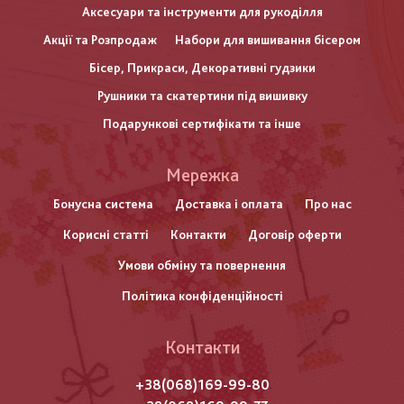
Аксесуари та інструменти для рукоділля
Акції та Розпродаж
Набори для вишивання бісером
Бісер, Прикраси, Декоративні гудзики
Рушники та скатертини під вишивку
Подарункові сертифікати та інше
Меню
Мережка
нижнього
Бонусна система
Доставка і оплата
Про нас
Корисні статті
Контакти
Договір оферти
колонтитулу
Умови обміну та повернення
Політика конфіденційності
Контакти
+38(068)169-99-80