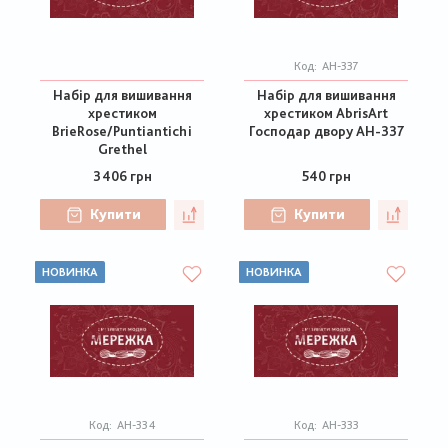
Код:
АН-337
Набір для вишивання
Набір для вишивання
хрестиком
хрестиком AbrisArt
BrieRose/Puntiantichi
Господар двору АН-337
Grethel
3406 грн
540 грн
Купити
Купити
НОВИНКА
НОВИНКА
Код:
АН-334
Код:
АН-333