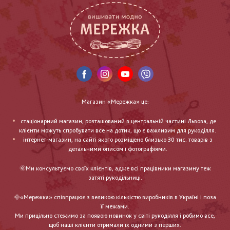
Магазин «Мережка» це:
стаціонарний магазин, розташований в центральній частині Львова, де
клієнти можуть спробувати все на дотик, що є важливим для рукоділля.
інтернет-магазин, на сайті якого розміщено близько 30 тис. товарів з
детальними описом і фотографіями.
🌞Ми консультуємо своїх клієнтів, адже всі працівники магазину теж
затяті рукодільниці.
🌞«Мережка» співпрацює з великою кількістю виробників в Україні і поза
її межами.
Ми прицільно стежимо за появою новинок у світі рукоділля і робимо все,
щоб наші клієнти отримали їх одними з перших.