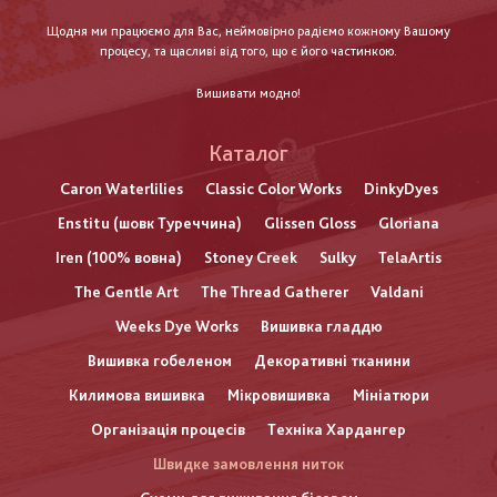
Щодня ми працюємо для Вас, неймовірно радіємо кожному Вашому
процесу, та щасливі від того, що є його частинкою.
Вишивати модно!
Каталог
Caron Waterlilies
Classic Color Works
DinkyDyes
Enstitu (шовк Туреччина)
Glissen Gloss
Gloriana
Iren (100% вовна)
Stoney Creek
Sulky
TelaArtis
The Gentle Art
The Thread Gatherer
Valdani
Weeks Dye Works
Вишивка гладдю
Вишивка гобеленом
Декоративні тканини
Килимова вишивка
Мікровишивка
Мініатюри
Організація процесів
Техніка Хардангер
Швидке замовлення ниток