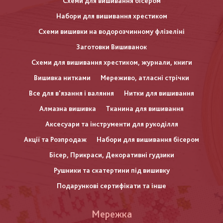
Схеми для вишивання бісером
Набори для вишивання хрестиком
Схеми вишивки на водорозчинному флізеліні
Заготовки Вишиванок
Схеми для вишивання хрестиком, журнали, книги
Вишивка нитками
Мереживо, атласні стрічки
Все для в'язання і валяння
Нитки для вишивання
Алмазна вишивка
Тканина для вишивання
Аксесуари та інструменти для рукоділля
Акції та Розпродаж
Набори для вишивання бісером
Бісер, Прикраси, Декоративні гудзики
Рушники та скатертини під вишивку
Подарункові сертифікати та інше
Меню
Мережка