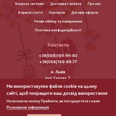
нижнього
Бонусна система
Доставка і оплата
Про нас
Корисні статті
Контакти
Договір оферти
колонтитулу
Умови обміну та повернення
Політика конфіденційності
Контакти
+38(068)169-99-80
+38(068)169-99-77
м. Львів
вул. Газова, 7
Ми використовуємо файли cookie на цьому
Всі права захищені "Мережка"
сайті, щоб покращити ваш досвід використання
Copyright © 2025
Натискаючи кнопку Прийняти, ви погоджуєтеся з нами.
Розширена інформація