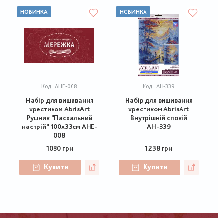
НОВИНКА
НОВИНКА
Код:
AHE-008
Код:
АН-339
Набір для вишивання
Набір для вишивання
хрестиком AbrisArt
хрестиком AbrisArt
Рушник "Пасхальний
Внутрішній спокій
настрій" 100х33см AHE-
АН-339
008
1080 грн
1238 грн
Купити
Купити