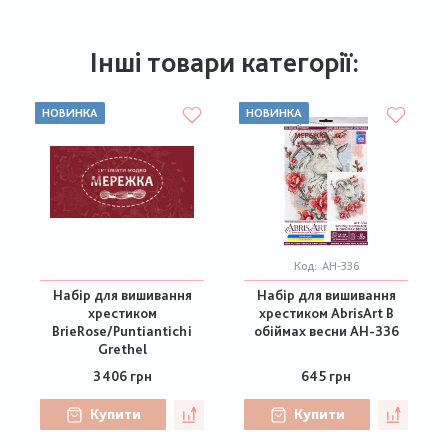
Інші товари категорії:
НОВИНКА
НОВИНКА
Код:
АН-336
Набір для вишивання
Набір для вишивання
хрестиком
хрестиком AbrisArt В
BrieRose/Puntiantichi
обіймах весни АН-336
Grethel
3406 грн
645 грн
Купити
Купити