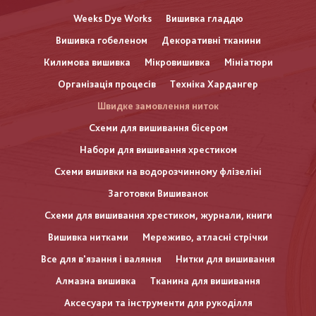
Weeks Dye Works
Вишивка гладдю
Вишивка гобеленом
Декоративні тканини
Килимова вишивка
Мікровишивка
Мініатюри
Організація процесів
Техніка Хардангер
Швидке замовлення ниток
Схеми для вишивання бісером
Набори для вишивання хрестиком
Схеми вишивки на водорозчинному флізеліні
Заготовки Вишиванок
Схеми для вишивання хрестиком, журнали, книги
Вишивка нитками
Мереживо, атласні стрічки
Все для в'язання і валяння
Нитки для вишивання
Алмазна вишивка
Тканина для вишивання
Аксесуари та інструменти для рукоділля