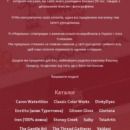
інтернет-магазин, на сайті якого розміщено близько 30 тис. товарів з
детальними описом і фотографіями.
🌞Ми консультуємо своїх клієнтів, адже всі працівники магазину теж
затяті рукодільниці.
🌞«Мережка» співпрацює з великою кількістю виробників в Україні і поза
її межами.
Ми прицільно стежимо за появою новинок у світі рукоділля і робимо все,
щоб наші клієнти отримали їх одними з перших.
Щодня ми працюємо для Вас, неймовірно радіємо кожному Вашому
процесу, та щасливі від того, що є його частинкою.
Вишивати модно!
Каталог
Caron Waterlilies
Classic Color Works
DinkyDyes
Enstitu (шовк Туреччина)
Glissen Gloss
Gloriana
Iren (100% вовна)
Stoney Creek
Sulky
TelaArtis
The Gentle Art
The Thread Gatherer
Valdani