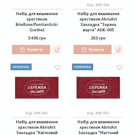
Код:
AHK-005
Набір для вишивання
Набір для вишивання
хрестиком
хрестиком AbrisArt
BrieRose/Puntiantichi
Закладка "Зоряна
Grethel
варта" AHK-005
3406 грн
263 грн
Купити
Купити
НОВИНКА
НОВИНКА
Код:
AHK-002
Код:
AHK-001
Набір для вишивання
Набір для вишивання
хрестиком AbrisArt
хрестиком AbrisArt
Закладка "Квітковий
Закладка "Магічний