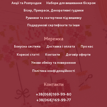
Акції та Розпродаж
Набори для вишивання бісером
Бісер, Прикраси, Декоративні гудзики
Рушники та скатертини під вишивку
Подарункові сертифікати та інше
Меню
Мережка
нижнього
Бонусна система
Доставка і оплата
Про нас
Корисні статті
Контакти
Договір оферти
колонтитулу
Умови обміну та повернення
Політика конфіденційності
Контакти
+38(068)169-99-80
+38(068)169-99-77