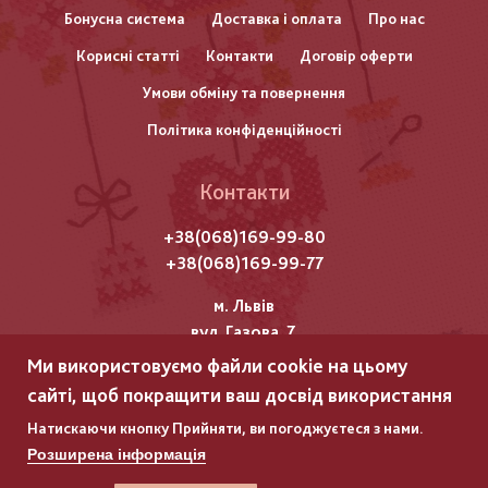
нижнього
Бонусна система
Доставка і оплата
Про нас
Корисні статті
Контакти
Договір оферти
колонтитулу
Умови обміну та повернення
Політика конфіденційності
Контакти
+38(068)169-99-80
+38(068)169-99-77
м. Львів
вул. Газова, 7
Ми використовуємо файли cookie на цьому
Всі права захищені "Мережка"
сайті, щоб покращити ваш досвід використання
Copyright © 2025
Натискаючи кнопку Прийняти, ви погоджуєтеся з нами.
Розширена інформація