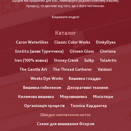
Щодня ми працюємо для Вас, неймовірно радіємо кожному Вашому
процесу, та щасливі від того, що є його частинкою.
Вишивати модно!
Каталог
Caron Waterlilies
Classic Color Works
DinkyDyes
Enstitu (шовк Туреччина)
Glissen Gloss
Gloriana
Iren (100% вовна)
Stoney Creek
Sulky
TelaArtis
The Gentle Art
The Thread Gatherer
Valdani
Weeks Dye Works
Вишивка гладдю
Вишивка гобеленом
Декоративні тканини
Килимова вишивка
Мікровишивка
Мініатюри
Організація процесів
Техніка Хардангер
Швидке замовлення ниток
Схеми для вишивання бісером