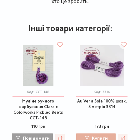
хто це зробить.
Інші товари категорії:
Код:
CCT-148
Код:
3314
Муліне ручного
Au Ver a Soie 100% шовк,
фарбування Classic
5 метрів 3314
Colorworks Pickled Beets
CCT-148
110 грн
173 грн
Повідомити
Купити