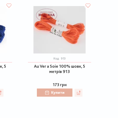
Код:
913
к, 5
Au Ver a Soie 100% шовк, 5
метрів 913
173 грн
Купити