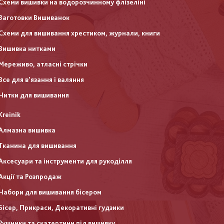
Схеми вишивки на водорозчинному флізеліні
Заготовки Вишиванок
Схеми для вишивання хрестиком, журнали, книги
Вишивка нитками
Мереживо, атласні стрічки
Все для в'язання і валяння
Нитки для вишивання
Kreinik
Алмазна вишивка
Тканина для вишивання
Аксесуари та інструменти для рукоділля
Акції та Розпродаж
Набори для вишивання бісером
Бісер, Прикраси, Декоративні гудзики
Рушники та скатертини під вишивку