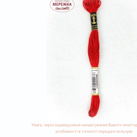
Увага, через індивідуальні налаштування Вашого монітор
розбіжності в точності передачі кольорів