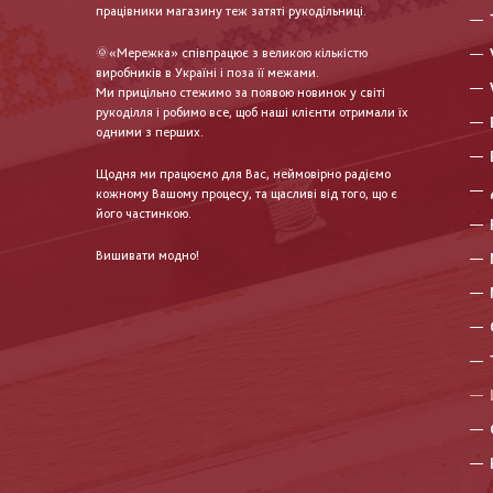
працівники магазину теж затяті рукодільниці.
🌞«Мережка» співпрацює з великою кількістю
виробників в Україні і поза її межами.
Ми прицільно стежимо за появою новинок у світі
рукоділля і робимо все, щоб наші клієнти отримали їх
одними з перших.
Щодня ми працюємо для Вас, неймовірно радіємо
кожному Вашому процесу, та щасливі від того, що є
його частинкою.
Вишивати модно!