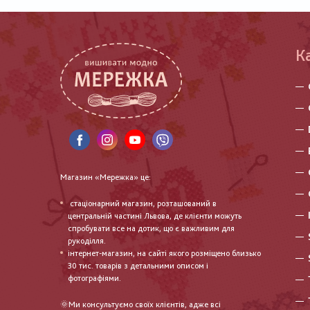
К
Магазин «Мережка» це:
стаціонарний магазин, розташований в
центральній частині Львова, де клієнти можуть
спробувати все на дотик, що є важливим для
рукоділля.
інтернет-магазин, на сайті якого розміщено близько
30 тис. товарів з детальними описом і
фотографіями.
🌞Ми консультуємо своїх клієнтів, адже всі