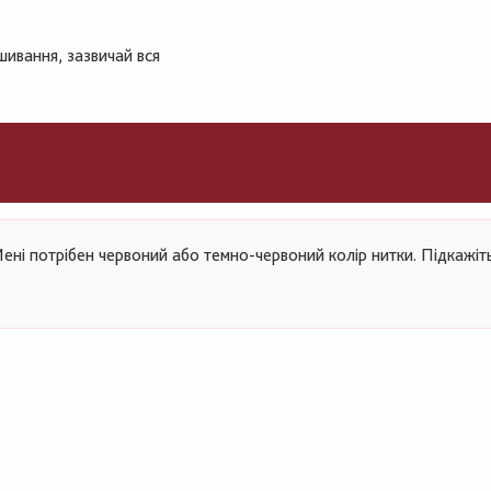
шивання, зазвичай вся
ені потрібен червоний або темно-червоний колір нитки. Підкажіть
и