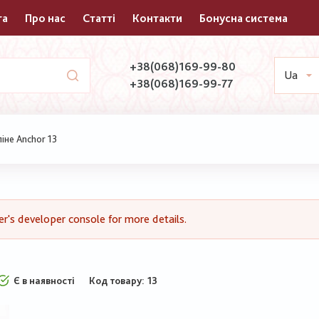
та
Про нас
Статті
Контакти
Бонусна система
+38(068)169-99-80
Ua
+38(068)169-99-77
іне Anchor 13
's developer console for more details.
Є в наявності
Код товару
13