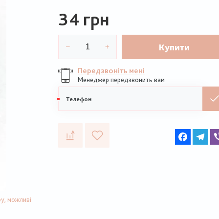
34 грн
Купити
Передзвоніть мені
Менеджер передзвонить вам
Мобільний
телефон
Faceboo
Te
у, можливі