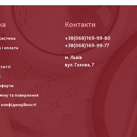
ка
Контакти
го
+38(068)169-99-80
система
итулу
+38(068)169-99-77
 і оплата
м. Львів
вул. Газова, 7
статті
и
оферти
міну та повернення
 конфіденційності