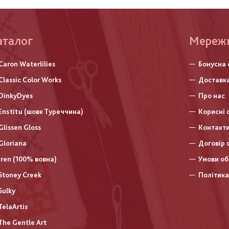
аталог
Меню
Мереж
нижньо
Caron Waterlilies
Бонусна 
колонт
Classic Color Works
Доставка
DinkyDyes
Про нас
Enstitu (шовк Туреччина)
Корисні 
Glissen Gloss
Контакт
Gloriana
Договір 
Iren (100% вовна)
Умови об
Stoney Creek
Політика
Sulky
TelaArtis
The Gentle Art