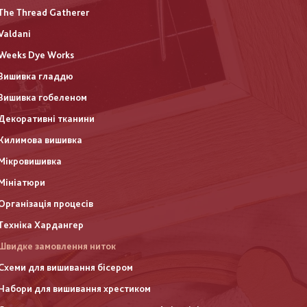
The Thread Gatherer
Valdani
Weeks Dye Works
Вишивка гладдю
Вишивка гобеленом
Декоративні тканини
Килимова вишивка
Мікровишивка
Мініатюри
Організація процесів
Техніка Хардангер
Швидке замовлення ниток
Схеми для вишивання бісером
Набори для вишивання хрестиком