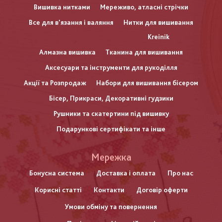
Вишивка нитками
Мереживо, атласні стрічки
Все для в'язання і валяння
Нитки для вишивання
Kreinik
Алмазна вишивка
Тканина для вишивання
Аксесуари та інструменти для рукоділля
Акції та Розпродаж
Набори для вишивання бісером
Бісер, Прикраси, Декоративні гудзики
Рушники та скатертини під вишивку
Подарункові сертифікати та інше
Меню
Мережка
нижнього
Бонусна система
Доставка і оплата
Про нас
Корисні статті
Контакти
Договір оферти
колонтитулу
Умови обміну та повернення