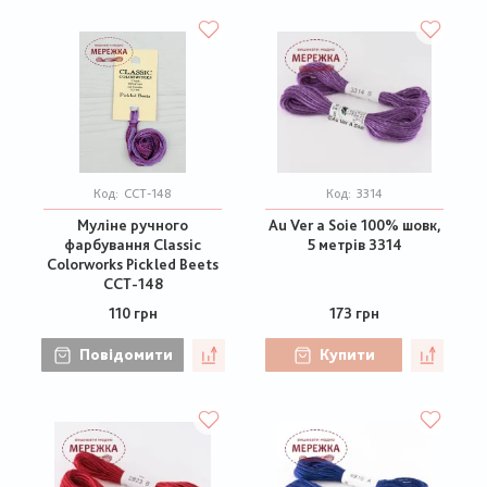
Код:
CCT-148
Код:
3314
Муліне ручного
Au Ver a Soie 100% шовк,
фарбування Classic
5 метрів 3314
Colorworks Pickled Beets
CCT-148
110 грн
173 грн
Повідомити
Купити