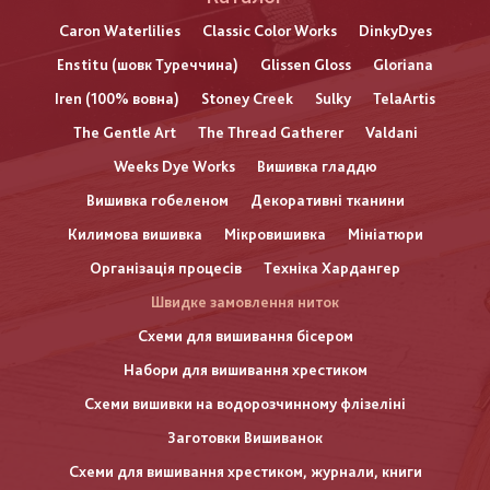
Caron Waterlilies
Classic Color Works
DinkyDyes
Enstitu (шовк Туреччина)
Glissen Gloss
Gloriana
Iren (100% вовна)
Stoney Creek
Sulky
TelaArtis
The Gentle Art
The Thread Gatherer
Valdani
Weeks Dye Works
Вишивка гладдю
Вишивка гобеленом
Декоративні тканини
Килимова вишивка
Мікровишивка
Мініатюри
Організація процесів
Техніка Хардангер
Швидке замовлення ниток
Схеми для вишивання бісером
Набори для вишивання хрестиком
Схеми вишивки на водорозчинному флізеліні
Заготовки Вишиванок
Схеми для вишивання хрестиком, журнали, книги