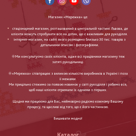
Магазин «Мережка» це:
стаціонарний магазин, розташований в центральній частині Львова, де
клієнти можуть спробувати все на дотик, що є важливим для рукоділля.
інтернет-магазин, на сайті якого розміщено близько 30 тис. товарів з
детальними описом і фотографіями.
🌞Ми консультуємо своїх клієнтів, адже всі працівники магазину теж
затяті рукодільниці.
🌞«Мережка» співпрацює з великою кількістю виробників в Україні і поза
її межами.
Ми прицільно стежимо за появою новинок у світі рукоділля і робимо все,
щоб наші клієнти отримали їх одними з перших.
Щодня ми працюємо для Вас, неймовірно радіємо кожному Вашому
процесу, та щасливі від того, що є його частинкою.
Вишивати модно!
Каталог