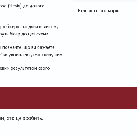
osa (Чехія) до даного
Кількість кольорів
ру бісеру, завдяки великому
ть бісер до цієї схеми.
ні позначте, що ви бажаєте
юбки укомплектуємо схему ним.
цевим результатом свого
, хто це зробить.