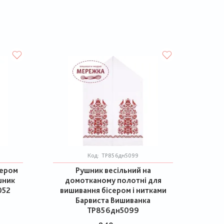
Код:
ТР856дн5099
сером
Рушник весільний на
шник
домотканому полотні для
052
вишивання бісером і нитками
Барвиста Вишиванка
ТР856дн5099