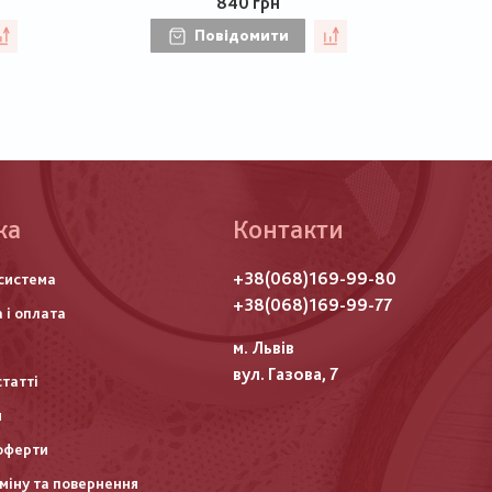
840 грн
Повідомити
ка
Контакти
го
+38(068)169-99-80
система
итулу
+38(068)169-99-77
 і оплата
м. Львів
вул. Газова, 7
статті
и
оферти
міну та повернення