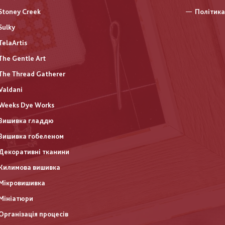
Stoney Creek
Політика
Sulky
TelaArtis
The Gentle Art
The Thread Gatherer
Valdani
Weeks Dye Works
Вишивка гладдю
Вишивка гобеленом
Декоративні тканини
Килимова вишивка
Мікровишивка
Мініатюри
Організація процесів