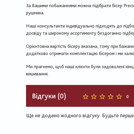
За Вашими побажаннями можна підібрати бісер Preci
рушника.
Наші консультанти індивідуально підходять до підбо
досвіду та широкому асортименту бездоганно підберу
Орієнтовна вартість бісеру вказана, тому при бажан
додатково отримати комплектацію бісером і ми зал
Ми прагнемо, щоб наші клієнти були задоволені кін
вишивання.
Відгуки (0)
0
Ще не додано жодного відгуку. Будьте першим