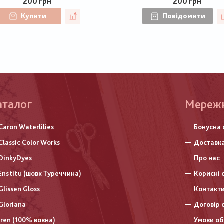
200 грн
200 грн
Купити
Повідомити
аталог
Меню
Мереж
нижньо
Caron Waterlilies
Бонусна 
колонт
Classic Color Works
Доставка
DinkyDyes
Про нас
Enstitu (шовк Туреччина)
Корисні 
Glissen Gloss
Контакт
Gloriana
Договір 
Iren (100% вовна)
Умови об