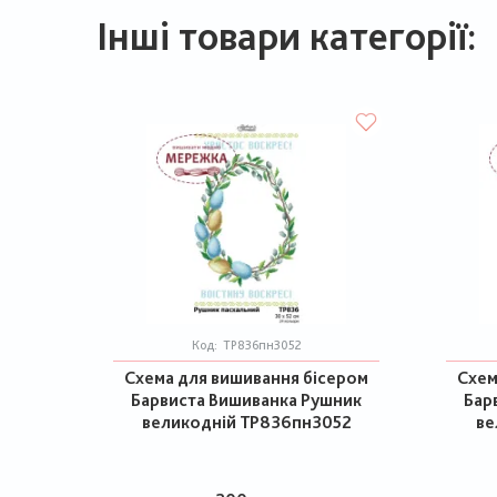
Інші товари категорії:
Код:
ТР836пн3052
Схема для вишивання бісером
Схем
Барвиста Вишиванка Рушник
Бар
великодній ТР836пн3052
ве