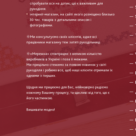
спробувати все на дотик, що є важливим для
рукоділля.
інтернет-магазин, на сайті якого розміщено близько
30 тис. товарів з детальними описом і
фотографіями.
🌞Ми консультуємо своїх клієнтів, адже всі
працівники магазину теж затяті рукодільниці.
🌞«Мережка» співпрацює з великою кількістю
виробників в Україні і поза її межами.
Ми прицільно стежимо за появою новинок у світі
рукоділля і робимо все, щоб наші клієнти отримали їх
одними з перших.
Щодня ми працюємо для Вас, неймовірно радіємо
кожному Вашому процесу, та щасливі від того, що є
його частинкою.
Вишивати модно!