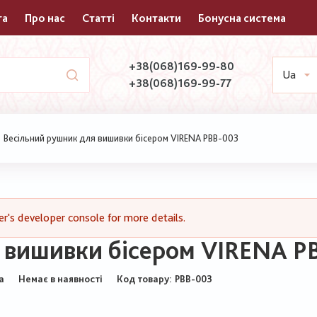
та
Про нас
Статті
Контакти
Бонусна система
+38(068)169-99-80
Ua
+38(068)169-99-77
Весільний рушник для вишивки бісером VIRENA РВВ-003
's developer console for more details.
 вишивки бісером VIRENA Р
a
Немає в наявності
Код товару
РВВ-003