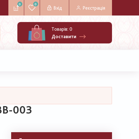
0
0
Вхід
Реєстрація
Товарів:
0
Доставити
ВВ-003