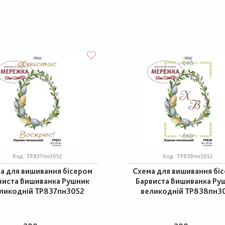
Код:
ТР837пн3052
Код:
ТР838пн3052
а для вишивання бісером
Схема для вишивання бі
виста Вишиванка Рушник
Барвиста Вишиванка Ру
ликодній ТР837пн3052
великодній ТР838пн3