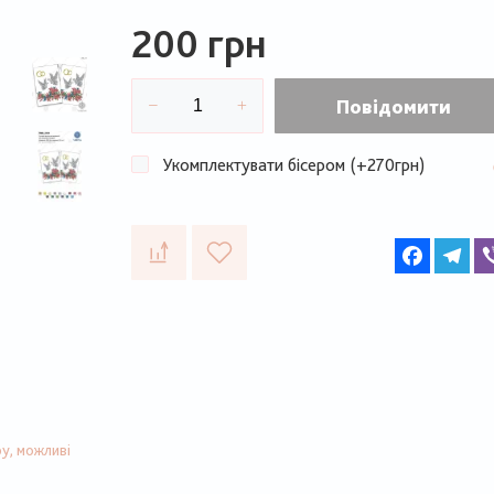
200 грн
Повідомити
Укомплектувати бісером (+270грн)
Faceboo
Te
у, можливі