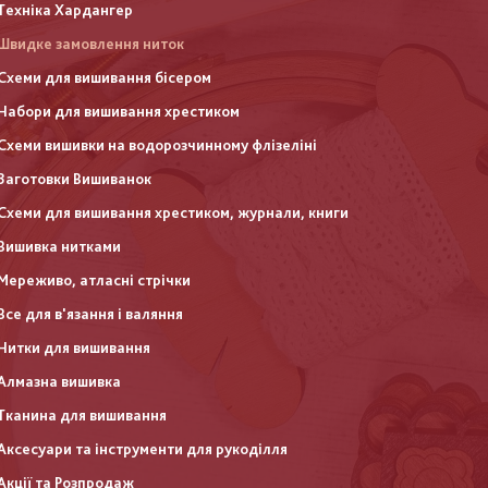
Техніка Хардангер
Швидке замовлення ниток
Схеми для вишивання бісером
Набори для вишивання хрестиком
Схеми вишивки на водорозчинному флізеліні
Заготовки Вишиванок
Схеми для вишивання хрестиком, журнали, книги
Вишивка нитками
Мереживо, атласні стрічки
Все для в'язання і валяння
Нитки для вишивання
Алмазна вишивка
Тканина для вишивання
Аксесуари та інструменти для рукоділля
Акції та Розпродаж