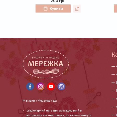
200 грн
Купити
К
Магазин «Мережка» це:
стаціонарний магазин, розташований в
центральній частині Львова, де клієнти можуть