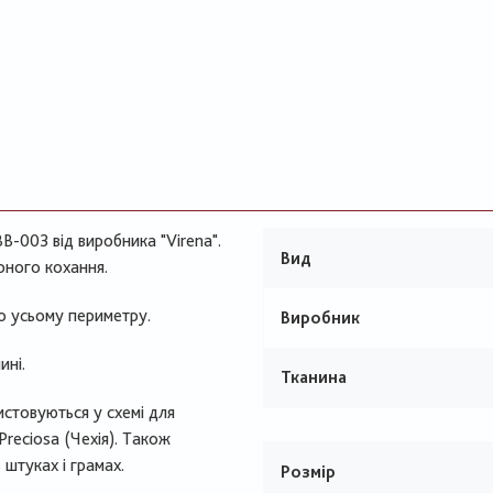
В-003 від виробника "Virena".
Вид
рного кохання.
о усьому периметру.
Виробник
ині.
Тканина
ристовуються у схемі для
reciosa (Чехія). Також
 штуках і грамах.
Розмір