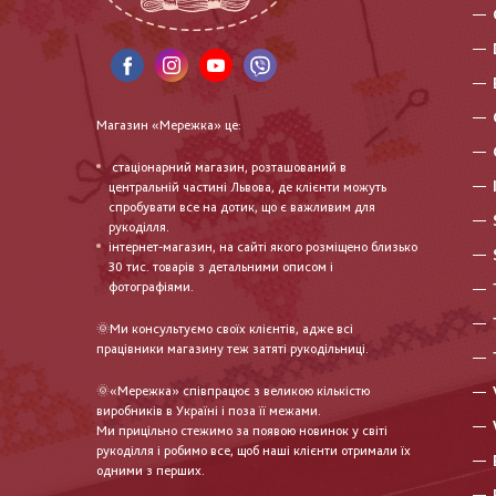
Магазин «Мережка» це:
стаціонарний магазин, розташований в
центральній частині Львова, де клієнти можуть
спробувати все на дотик, що є важливим для
рукоділля.
інтернет-магазин, на сайті якого розміщено близько
30 тис. товарів з детальними описом і
фотографіями.
🌞Ми консультуємо своїх клієнтів, адже всі
працівники магазину теж затяті рукодільниці.
🌞«Мережка» співпрацює з великою кількістю
виробників в Україні і поза її межами.
Ми прицільно стежимо за появою новинок у світі
рукоділля і робимо все, щоб наші клієнти отримали їх
одними з перших.