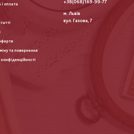
итулу
+38(068)169-99-77
 і оплата
м. Львів
вул. Газова, 7
статті
и
оферти
міну та повернення
 конфіденційності