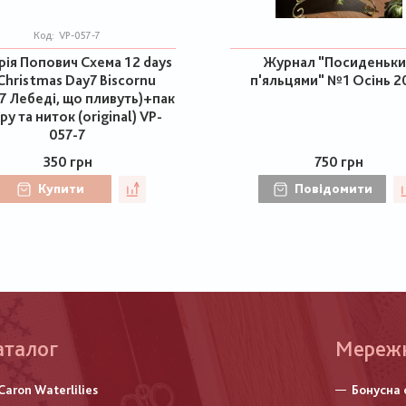
Код:
VP-057-7
рія Попович Схема 12 days
Журнал "Посиденьки
Christmas Day7 Biscornu
п'яльцями" №1 Осінь 2
7 Лебеді, що пливуть)+пак
ру та ниток (original) VP-
057-7
350 грн
750 грн
Купити
Повідомити
аталог
Меню
Мереж
нижньо
Caron Waterlilies
Бонусна 