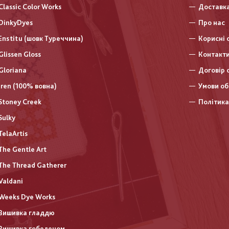
колонт
Classic Color Works
Доставка
DinkyDyes
Про нас
Enstitu (шовк Туреччина)
Корисні 
Glissen Gloss
Контакт
Gloriana
Договір 
Iren (100% вовна)
Умови об
Stoney Creek
Політика
Sulky
TelaArtis
The Gentle Art
The Thread Gatherer
Valdani
Weeks Dye Works
Вишивка гладдю
Вишивка гобеленом