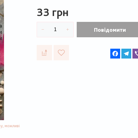
33 грн
Повідомити
Faceboo
Te
у, можливі