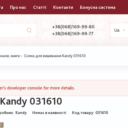
та
Про нас
Статті
Контакти
Бонусна система
+38(068)169-99-80
Ua
+38(068)169-99-77
нали, книги
Схема для вишивання Kandy 031610
's developer console for more details.
 Kandy 031610
робник:
Kandy
Немає в наявності
Код товару
031610