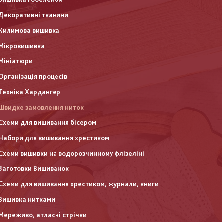
Декоративні тканини
Килимова вишивка
Мікровишивка
Мініатюри
Організація процесів
Техніка Хардангер
Швидке замовлення ниток
Схеми для вишивання бісером
Набори для вишивання хрестиком
Схеми вишивки на водорозчинному флізеліні
Заготовки Вишиванок
Схеми для вишивання хрестиком, журнали, книги
Вишивка нитками
Мереживо, атласні стрічки