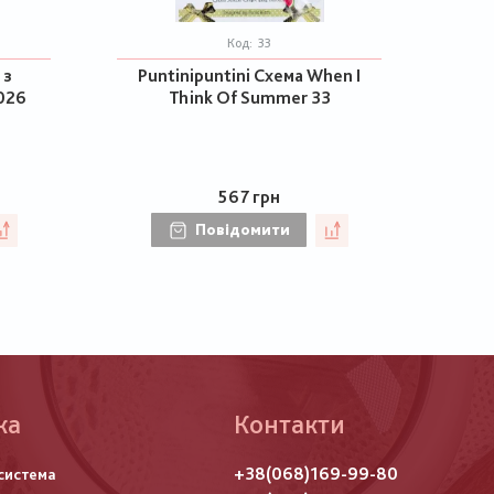
Код:
33
 з
Puntinipuntini Схема When I
026
Think Of Summer 33
567 грн
Повідомити
ка
Контакти
го
+38(068)169-99-80
система