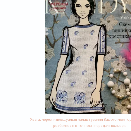
Увага, через індивідуальні налаштування Вашого монітор
розбіжності в точності передачі кольорів