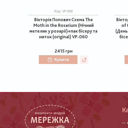
Код:
VP-060
Вікторія Попович Схема The
Вікто
Moth in the Rosarium (Нічний
of 
метелик у розарії)+пак бісеру та
(День
ниток (original) VP-060
бісе
2415 грн
Купити
К