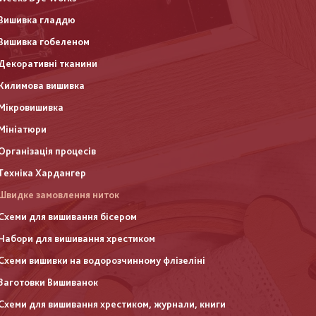
Вишивка гладдю
Вишивка гобеленом
Декоративні тканини
Килимова вишивка
Мікровишивка
Мініатюри
Організація процесів
Техніка Хардангер
Швидке замовлення ниток
Схеми для вишивання бісером
Набори для вишивання хрестиком
Схеми вишивки на водорозчинному флізеліні
Заготовки Вишиванок
Схеми для вишивання хрестиком, журнали, книги