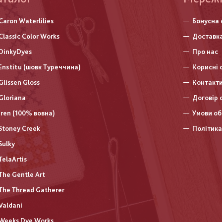
нижньо
Caron Waterlilies
Бонусна 
колонт
Classic Color Works
Доставка
DinkyDyes
Про нас
Enstitu (шовк Туреччина)
Корисні 
Glissen Gloss
Контакт
Gloriana
Договір 
Iren (100% вовна)
Умови об
Stoney Creek
Політика
Sulky
TelaArtis
The Gentle Art
The Thread Gatherer
Valdani
Weeks Dye Works