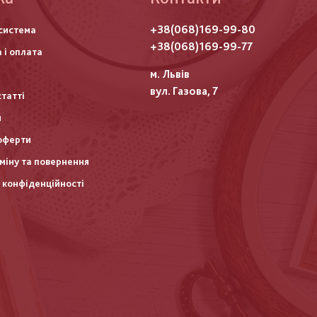
го
+38(068)169-99-80
система
итулу
+38(068)169-99-77
 і оплата
м. Львів
вул. Газова, 7
статті
и
оферти
міну та повернення
 конфіденційності