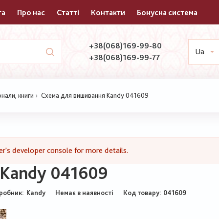
та
Про нас
Статті
Контакти
Бонусна система
+38(068)169-99-80
Ua
+38(068)169-99-77
нали, книги
Схема для вишивання Kandy 041609
's developer console for more details.
 Kandy 041609
робник:
Kandy
Немає в наявності
Код товару
041609