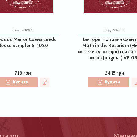
Код:
S-1080
Код:
VP-060
wood Manor Схема Leeds
Вікторія Попович Схема
ouse Sampler S-1080
Moth in the Rosarium (Н
метелик у розарії)+пак бі
ниток (original) VP-0
713 грн
2415 грн
Купити
Купити
аталог
Меню
Мереж