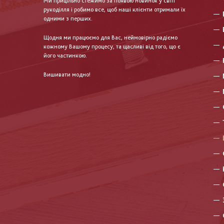
Ми прицільно стежимо за появою новинок у світі
рукоділля і робимо все, щоб наші клієнти отримали їх
одними з перших.
Щодня ми працюємо для Вас, неймовірно радіємо
кожному Вашому процесу, та щасливі від того, що є
його частинкою.
Вишивати модно!