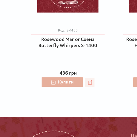
Код:
S-1400
Rosewood Manor Схема
Rose
Butterfly Whispers S-1400
H
436 грн
Купити
К