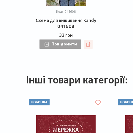
Код:
041608
Схема для вишивання Kandy
041608
33 грн
Повідомити
Інші товари категорії:
НОВИНКА
НОВИН