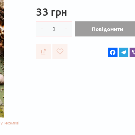
33 грн
Повідомити
Faceboo
Te
у, можливі