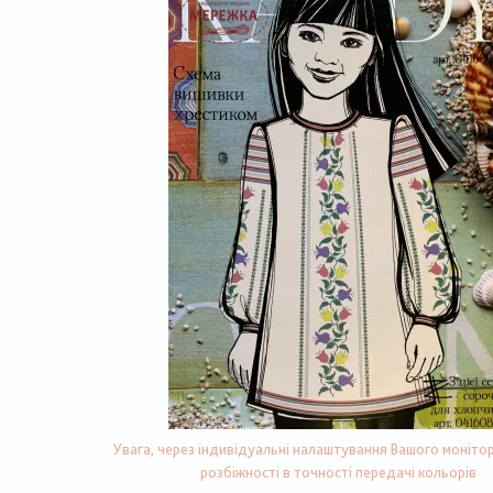
Увага, через індивідуальні налаштування Вашого монітор
розбіжності в точності передачі кольорів