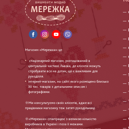
Магазин «Мережка» це:
стаціонарний магазин, розташований в
центральній частині Львова, де клієнти можуть
спробувати все на дотик, що є важливим для
рукоділля.
інтернет-магазин, на сайті якого розміщено близько
30 тис. товарів з детальними описом і
фотографіями.
🌞Ми консультуємо своїх клієнтів, адже всі
працівники магазину теж затяті рукодільниці.
🌞«Мережка» співпрацює з великою кількістю
виробників в Україні і поза її межами.