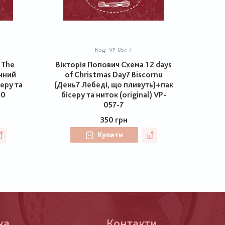
Код:
VP-057-7
 The
Вікторія Попович Схема 12 days
ічний
of Christmas Day7 Biscornu
серу та
(День7 Лебеді, що пливуть)+пак
60
бісеру та ниток (original) VP-
057-7
350 грн
Купити
ка
Контакти