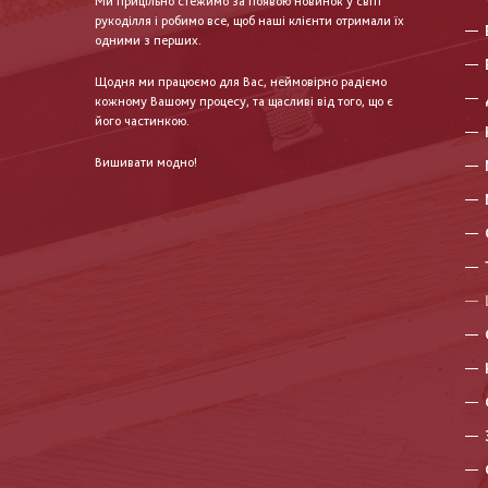
Ми прицільно стежимо за появою новинок у світі
рукоділля і робимо все, щоб наші клієнти отримали їх
одними з перших.
Щодня ми працюємо для Вас, неймовірно радіємо
кожному Вашому процесу, та щасливі від того, що є
його частинкою.
Вишивати модно!