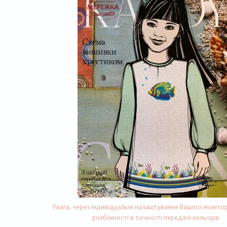
Увага, через індивідуальні налаштування Вашого монітор
розбіжності в точності передачі кольорів