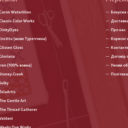
нижньо
Caron Waterlilies
Бонусна 
колонт
Classic Color Works
Доставка
DinkyDyes
Про нас
Enstitu (шовк Туреччина)
Корисні 
Glissen Gloss
Контакт
Gloriana
Договір 
Iren (100% вовна)
Умови об
Stoney Creek
Політика
Sulky
TelaArtis
The Gentle Art
The Thread Gatherer
Valdani
Weeks Dye Works