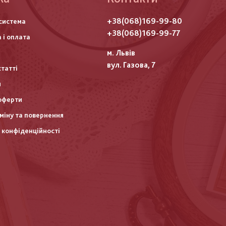
го
+38(068)169-99-80
система
итулу
+38(068)169-99-77
 і оплата
м. Львів
вул. Газова, 7
статті
и
оферти
міну та повернення
 конфіденційності