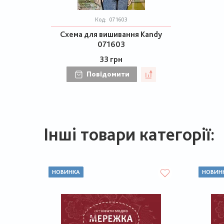
Код:
071603
Схема для вишивання Kandy
071603
33 грн
Повідомити
Інші товари категорії:
НОВИНКА
НОВИН