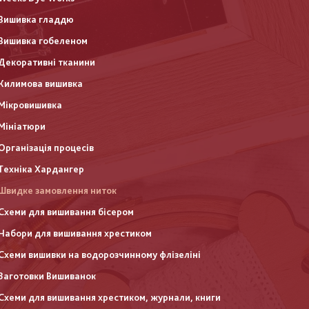
Вишивка гладдю
Вишивка гобеленом
Декоративні тканини
Килимова вишивка
Мікровишивка
Мініатюри
Організація процесів
Техніка Хардангер
Швидке замовлення ниток
Схеми для вишивання бісером
Набори для вишивання хрестиком
Схеми вишивки на водорозчинному флізеліні
Заготовки Вишиванок
Схеми для вишивання хрестиком, журнали, книги