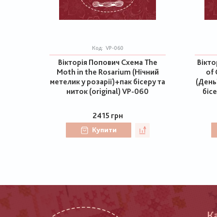
Код:
VP-060
Вікторія Попович Схема The
Вікто
Moth in the Rosarium (Нічний
of 
метелик у розарії)+пак бісеру та
(День
ниток (original) VP-060
бісе
2415 грн
Купити
К