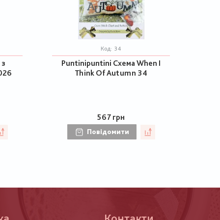
Код:
34
 з
Puntinipuntini Схема When I
026
Think Of Autumn 34
567 грн
Повідомити
ка
Контакти