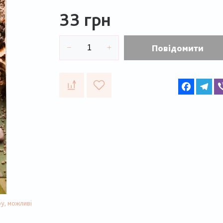
33 грн
Повідомити
Faceboo
Te
у, можливі