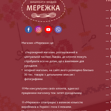
Магазин «Мережка» це:
стаціонарний магазин, розташований в
центральній частині Львова, де клієнти можуть
спробувати все на дотик, що є важливим для
рукоділля.
інтернет-магазин, на сайті якого розміщено близько
30 тис. товарів з детальними описом і
фотографіями.
🌞Ми консультуємо своїх клієнтів, адже всі
працівники магазину теж затяті рукодільниці.
🌞«Мережка» співпрацює з великою кількістю
виробників в Україні і поза її межами.