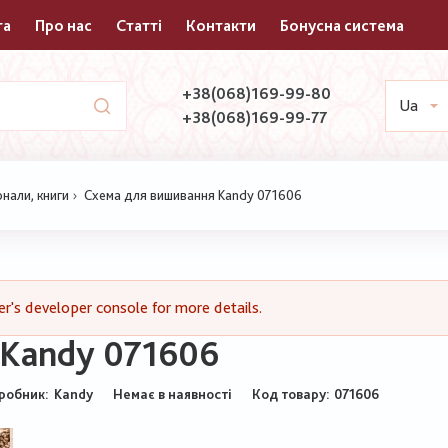
та
Про нас
Статті
Контакти
Бонусна система
+38(068)169-99-80
Ua
+38(068)169-99-77
нали, книги
Схема для вишивання Kandy 071606
's developer console for more details.
 Kandy 071606
робник:
Kandy
Немає в наявності
Код товару
071606