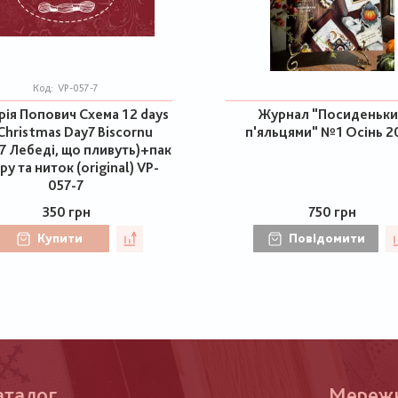
Код:
VP-057-7
рія Попович Схема 12 days
Журнал "Посиденьки
Christmas Day7 Biscornu
п'яльцями" №1 Осінь 2
7 Лебеді, що пливуть)+пак
ру та ниток (original) VP-
057-7
350 грн
750 грн
Купити
Повідомити
аталог
Меню
Мереж