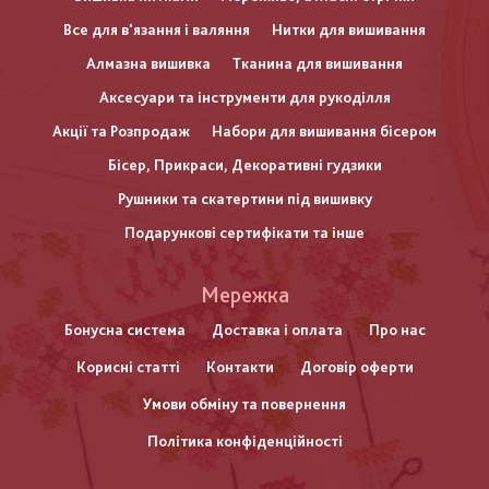
Все для в'язання і валяння
Нитки для вишивання
Алмазна вишивка
Тканина для вишивання
Аксесуари та інструменти для рукоділля
Акції та Розпродаж
Набори для вишивання бісером
Бісер, Прикраси, Декоративні гудзики
Рушники та скатертини під вишивку
Подарункові сертифікати та інше
Меню
Мережка
нижнього
Бонусна система
Доставка і оплата
Про нас
Корисні статті
Контакти
Договір оферти
колонтитулу
Умови обміну та повернення
Політика конфіденційності