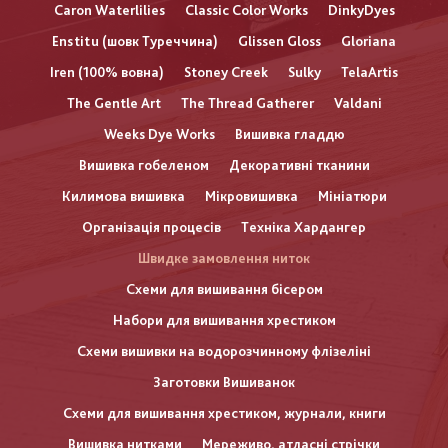
Caron Waterlilies
Classic Color Works
DinkyDyes
Enstitu (шовк Туреччина)
Glissen Gloss
Gloriana
Iren (100% вовна)
Stoney Creek
Sulky
TelaArtis
The Gentle Art
The Thread Gatherer
Valdani
Weeks Dye Works
Вишивка гладдю
Вишивка гобеленом
Декоративні тканини
Килимова вишивка
Мікровишивка
Мініатюри
Організація процесів
Техніка Хардангер
Швидке замовлення ниток
Схеми для вишивання бісером
Набори для вишивання хрестиком
Схеми вишивки на водорозчинному флізеліні
Заготовки Вишиванок
Схеми для вишивання хрестиком, журнали, книги
Вишивка нитками
Мереживо, атласні стрічки