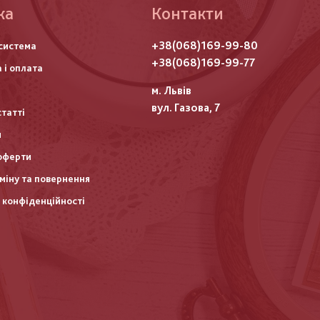
ка
Контакти
го
+38(068)169-99-80
система
итулу
+38(068)169-99-77
 і оплата
м. Львів
вул. Газова, 7
статті
и
оферти
міну та повернення
 конфіденційності