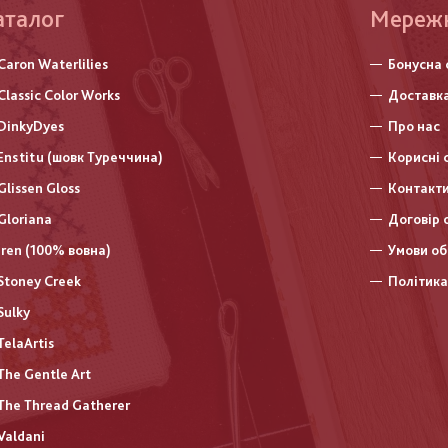
аталог
Меню
Мереж
нижньо
Caron Waterlilies
Бонусна 
колонт
Classic Color Works
Доставка
DinkyDyes
Про нас
Enstitu (шовк Туреччина)
Корисні 
Glissen Gloss
Контакт
Gloriana
Договір 
Iren (100% вовна)
Умови об
Stoney Creek
Політика
Sulky
TelaArtis
The Gentle Art
The Thread Gatherer
Valdani