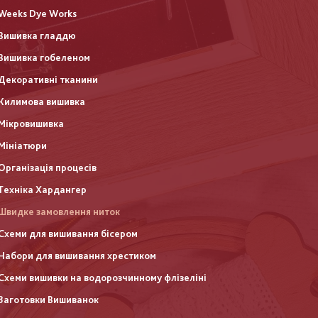
Weeks Dye Works
Вишивка гладдю
Вишивка гобеленом
Декоративні тканини
Килимова вишивка
Мікровишивка
Мініатюри
Організація процесів
Техніка Хардангер
Швидке замовлення ниток
Схеми для вишивання бісером
Набори для вишивання хрестиком
Схеми вишивки на водорозчинному флізеліні
Заготовки Вишиванок