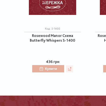
Код:
S-1400
Rosewood Manor Схема
Rose
Butterfly Whispers S-1400
H
436 грн
Купити