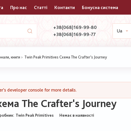
та
Про нас
Статті
Контакти
Бонусна система
+38(068)169-99-80
Ua
+38(068)169-99-77
нали, книги
Twin Peak Primitives Схема The Crafter's Journey
's developer console for more details.
хема The Crafter's Journey
робник:
Twin Peak Primitives
Немає в наявності