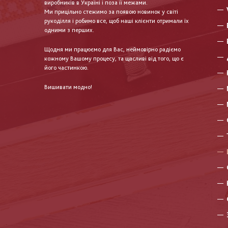
виробників в Україні і поза її межами.
Ми прицільно стежимо за появою новинок у світі
рукоділля і робимо все, щоб наші клієнти отримали їх
одними з перших.
Щодня ми працюємо для Вас, неймовірно радіємо
кожному Вашому процесу, та щасливі від того, що є
його частинкою.
Вишивати модно!