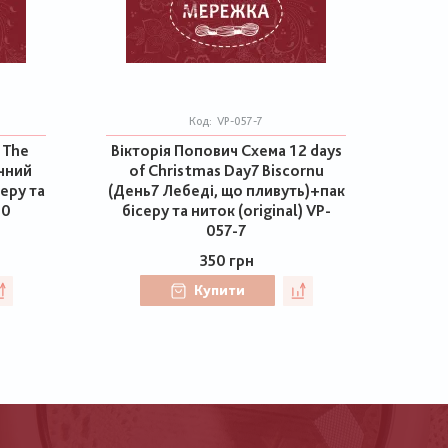
Код:
VP-057-7
 The
Вікторія Попович Схема 12 days
ічний
of Christmas Day7 Biscornu
серу та
(День7 Лебеді, що пливуть)+пак
60
бісеру та ниток (original) VP-
057-7
350 грн
Купити