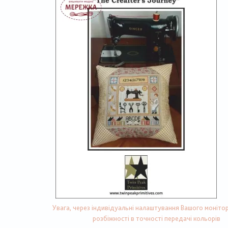
Увага, через індивідуальні налаштування Вашого монітор
розбіжності в точності передачі кольорів