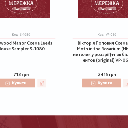
Код:
S-1080
Код:
VP-060
wood Manor Схема Leeds
Вікторія Попович Схема
ouse Sampler S-1080
Moth in the Rosarium (Н
метелик у розарії)+пак бі
ниток (original) VP-0
713 грн
2415 грн
Купити
Купити