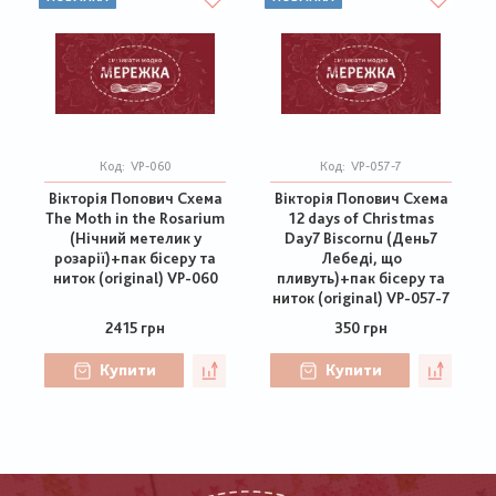
Код:
VP-060
Код:
VP-057-7
Вікторія Попович Схема
Вікторія Попович Схема
The Moth in the Rosarium
12 days of Christmas
(Нічний метелик у
Day7 Biscornu (День7
розарії)+пак бісеру та
Лебеді, що
ниток (original) VP-060
пливуть)+пак бісеру та
ниток (original) VP-057-7
2415 грн
350 грн
Купити
Купити