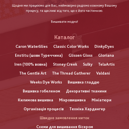
Щодня ми працюємо для Вас, неймовірно радіємо кожному Вашому
процесу, та щасливі від того, що є його частинкою.
Вишивати модно!
Каталог
Caron Waterlilies
Classic Color Works
DinkyDyes
Enstitu (шовк Туреччина)
Glissen Gloss
Gloriana
Iren (100% вовна)
Stoney Creek
Sulky
TelaArtis
The Gentle Art
The Thread Gatherer
Valdani
Weeks Dye Works
Вишивка гладдю
Вишивка гобеленом
Декоративні тканини
Килимова вишивка
Мікровишивка
Мініатюри
Організація процесів
Техніка Хардангер
Швидке замовлення ниток
Схеми для вишивання бісером