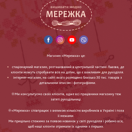
Магазин «Мережка» це:
стаціонарний магазин, розташований в центральній частині Львова, де
клієнти можуть спробувати все на дотик, що є важливим для рукоділля.
інтернет-магазин, на сайті якого розміщено близько 30 тис. товарів з
детальними описом і фотографіями.
🌞Ми консультуємо своїх клієнтів, адже всі працівники магазину теж
затяті рукодільниці.
🌞«Мережка» співпрацює з великою кількістю виробників в Україні і поза
її межами.
Ми прицільно стежимо за появою новинок у світі рукоділля і робимо все,
щоб наші клієнти отримали їх одними з перших.