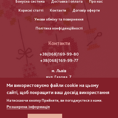
нижнього
Бонусна система
Доставка і оплата
Про нас
Корисні статті
Контакти
Договір оферти
колонтитулу
Умови обміну та повернення
Політика конфіденційності
Контакти
+38(068)169-99-80
+38(068)169-99-77
м. Львів
вул. Газова, 7
Ми використовуємо файли cookie на цьому
Всі права захищені "Мережка"
сайті, щоб покращити ваш досвід використання
Copyright © 2025
Натискаючи кнопку Прийняти, ви погоджуєтеся з нами.
Розширена інформація