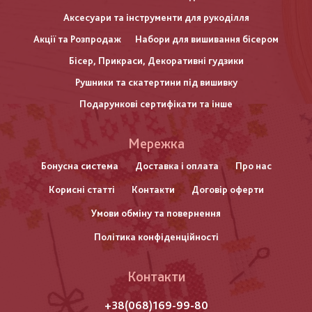
Аксесуари та інструменти для рукоділля
Акції та Розпродаж
Набори для вишивання бісером
Бісер, Прикраси, Декоративні гудзики
Рушники та скатертини під вишивку
Подарункові сертифікати та інше
Меню
Мережка
нижнього
Бонусна система
Доставка і оплата
Про нас
Корисні статті
Контакти
Договір оферти
колонтитулу
Умови обміну та повернення
Політика конфіденційності
Контакти
+38(068)169-99-80