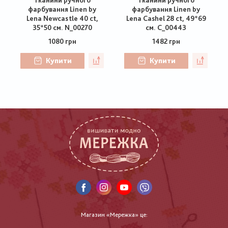
фарбування Linen by
фарбування Linen by
Lena Newcastle 40 ct,
Lena Cashel 28 ct, 49*69
35*50 см. N_00270
см. C_00443
1080 грн
1482 грн
Купити
Купити
Магазин «Мережка» це: