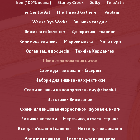
Iren (100% вовна)
Stoney Creek
Sulky
TelaArtis
The Gentle Art
The Thread Gatherer
Valdani
Weeks Dye Works
Вишивка гладдю
Вишивка гобеленом
Декоративні тканини
Килимова вишивка
Мікровишивка
Мініатюри
Організація процесів
Техніка Хардангер
Швидке замовлення ниток
Схеми для вишивання бісером
Набори для вишивання хрестиком
Схеми вишивки на водорозчинному флізеліні
Заготовки Вишиванок
Схеми для вишивання хрестиком, журнали, книги
Вишивка нитками
Мереживо, атласні стрічки
Все для в'язання і валяння
Нитки для вишивання
Алмазна вишивка
Тканина для вишивання