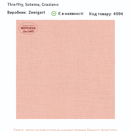
Thieffry, Sotema, Graziano
Виробник:
Zweigart
Є в наявності
Код товару
4094
Увага, через індивідуальні налаштування Вашого монітору,