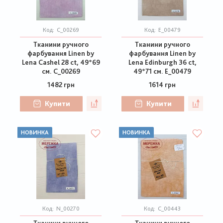
Код:
C_00269
Код:
E_00479
Тканини ручного
Тканини ручного
фарбування Linen by
фарбування Linen by
Lena Cashel 28 ct, 49*69
Lena Edinburgh 36 ct,
см. C_00269
49*71 см. E_00479
1482 грн
1614 грн
Купити
Купити
НОВИНКА
НОВИНКА
Код:
N_00270
Код:
C_00443
Тканини ручного
Тканини ручного