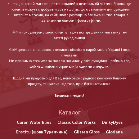
стаціонарний магазин, розташований в центральній частині Львова, де
клієнти можуть спробувати все на дотик, що є важливим для рукоділля.
інтернет-магазин, на сайті якого розміщено близько 30 тис. товарів з
детальними описом і фотографіями.
🌞Ми консультуємо своїх клієнтів, адже всі працівники магазину теж
затяті рукодільниці.
🌞«Мережка» співпрацює з великою кількістю виробників в Україні і поза
її межами.
Ми прицільно стежимо за появою новинок у світі рукоділля і робимо все,
щоб наші клієнти отримали їх одними з перших.
Щодня ми працюємо для Вас, неймовірно радіємо кожному Вашому
процесу, та щасливі від того, що є його частинкою.
Вишивати модно!
Каталог
Caron Waterlilies
Classic Color Works
DinkyDyes
Enstitu (шовк Туреччина)
Glissen Gloss
Gloriana