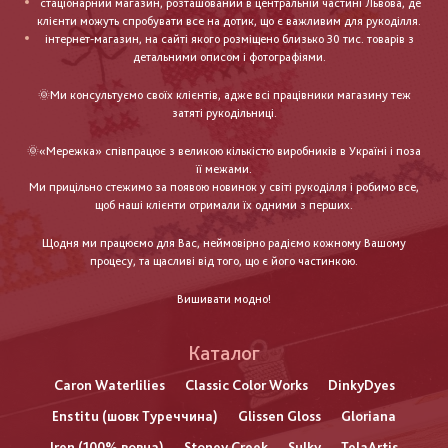
стаціонарний магазин, розташований в центральній частині Львова, де
клієнти можуть спробувати все на дотик, що є важливим для рукоділля.
інтернет-магазин, на сайті якого розміщено близько 30 тис. товарів з
детальними описом і фотографіями.
🌞Ми консультуємо своїх клієнтів, адже всі працівники магазину теж
затяті рукодільниці.
🌞«Мережка» співпрацює з великою кількістю виробників в Україні і поза
її межами.
Ми прицільно стежимо за появою новинок у світі рукоділля і робимо все,
щоб наші клієнти отримали їх одними з перших.
Щодня ми працюємо для Вас, неймовірно радіємо кожному Вашому
процесу, та щасливі від того, що є його частинкою.
Вишивати модно!
Каталог
Caron Waterlilies
Classic Color Works
DinkyDyes
Enstitu (шовк Туреччина)
Glissen Gloss
Gloriana
Iren (100% вовна)
Stoney Creek
Sulky
TelaArtis