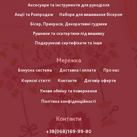
Аксесуари та інструменти для рукоділля
Акції та Розпродаж
Набори для вишивання бісером
Бісер, Прикраси, Декоративні гудзики
Рушники та скатертини під вишивку
Подарункові сертифікати та інше
Меню
Мережка
нижнього
Бонусна система
Доставка і оплата
Про нас
Корисні статті
Контакти
Договір оферти
колонтитулу
Умови обміну та повернення
Політика конфіденційності
Контакти
+38(068)169-99-80