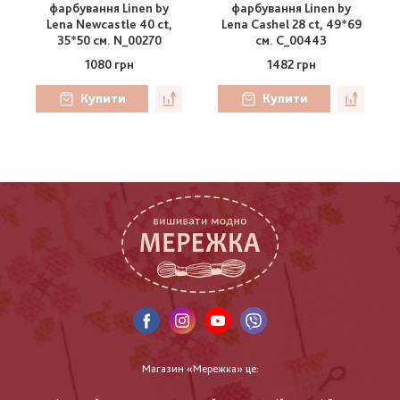
фарбування Linen by
фарбування Linen by
Lena Newcastle 40 ct,
Lena Cashel 28 ct, 49*69
35*50 см. N_00270
см. C_00443
1080 грн
1482 грн
Купити
Купити
Магазин «Мережка» це: