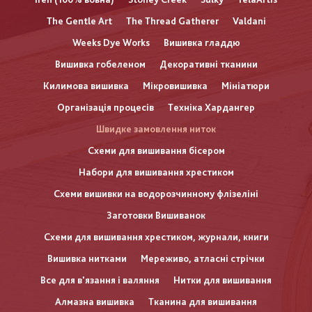
The Gentle Art
The Thread Gatherer
Valdani
Weeks Dye Works
Вишивка гладдю
Вишивка гобеленом
Декоративні тканини
Килимова вишивка
Мікровишивка
Мініатюри
Організація процесів
Техніка Хардангер
Швидке замовлення ниток
Схеми для вишивання бісером
Набори для вишивання хрестиком
Схеми вишивки на водорозчинному флізеліні
Заготовки Вишиванок
Схеми для вишивання хрестиком, журнали, книги
Вишивка нитками
Мереживо, атласні стрічки
Все для в'язання і валяння
Нитки для вишивання
Алмазна вишивка
Тканина для вишивання