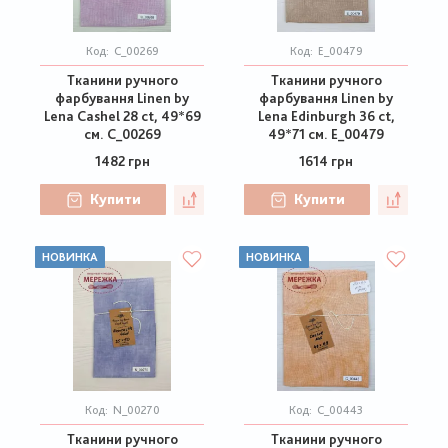
Код:
C_00269
Код:
E_00479
Тканини ручного
Тканини ручного
фарбування Linen by
фарбування Linen by
Lena Cashel 28 ct, 49*69
Lena Edinburgh 36 ct,
см. C_00269
49*71 см. E_00479
1482 грн
1614 грн
Купити
Купити
НОВИНКА
НОВИНКА
Код:
N_00270
Код:
C_00443
Тканини ручного
Тканини ручного