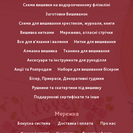
Схеми вишивки на водорозчинному флізеліні
Заготовки Вишиванок
Схеми для вишивання хрестиком, журнали, книги
Вишивка нитками
Мереживо, атласні стрічки
Все для в'язання і валяння
Нитки для вишивання
Алмазна вишивка
Тканина для вишивання
Аксесуари та інструменти для рукоділля
Акції та Розпродаж
Набори для вишивання бісером
Бісер, Прикраси, Декоративні гудзики
Рушники та скатертини під вишивку
Подарункові сертифікати та інше
Меню
Мережка
нижнього
Бонусна система
Доставка і оплата
Про нас