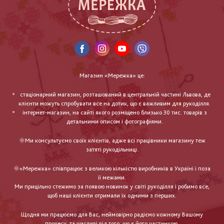
Магазин «Мережка» це:
стаціонарний магазин, розташований в центральній частині Львова, де
клієнти можуть спробувати все на дотик, що є важливим для рукоділля.
інтернет-магазин, на сайті якого розміщено близько 30 тис. товарів з
детальними описом і фотографіями.
🌞Ми консультуємо своїх клієнтів, адже всі працівники магазину теж
затяті рукодільниці.
🌞«Мережка» співпрацює з великою кількістю виробників в Україні і поза
її межами.
Ми прицільно стежимо за появою новинок у світі рукоділля і робимо все,
щоб наші клієнти отримали їх одними з перших.
Щодня ми працюємо для Вас, неймовірно радіємо кожному Вашому
процесу, та щасливі від того, що є його частинкою.