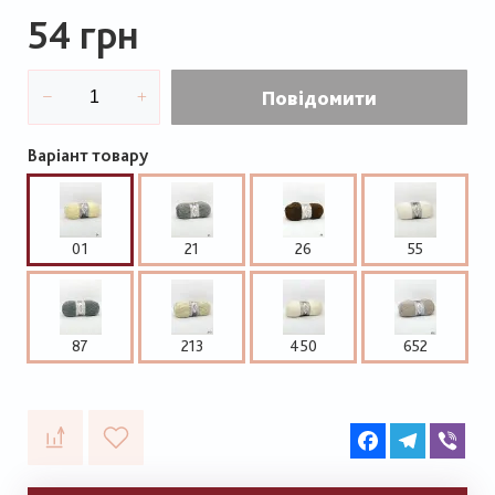
54 грн
Повідомити
Варіант товару
01
21
26
55
87
213
450
652
Facebook
Telegram
Vib