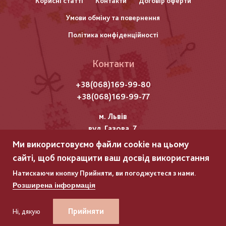
Корисні статті
Контакти
Договір оферти
колонтитулу
Умови обміну та повернення
Політика конфіденційності
Контакти
+38(068)169-99-80
+38(068)169-99-77
м. Львів
вул. Газова, 7
Ми використовуємо файли cookie на цьому
Всі права захищені "Мережка"
сайті, щоб покращити ваш досвід використання
Copyright © 2025
Натискаючи кнопку Прийняти, ви погоджуєтеся з нами.
Розширена інформація
ГЛЯНЕЦЬ
ГЛЯНЕЦЬ
–
–
РОЗРОБКА ІНТЕРНЕТ-МАГАЗИНІВ
РОЗРОБКА ІНТЕРНЕТ-МАГАЗИНІВ
Прийняти
Ні, дякую
+38(068)169-99-80