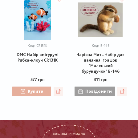
Код:
CR131K
Код:
В-146
DMC Набір амігурумі
Чарівна Мить Набір для
Рибка-клоун CR131K
валяння іграшок
"Маленький
бурундучок" В-146
577 грн
311 грн
Купити
Повідомити