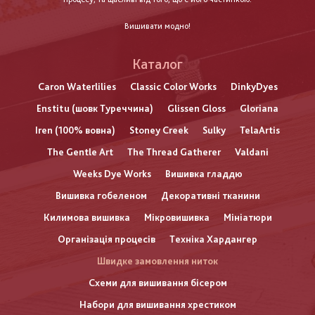
Вишивати модно!
Каталог
Caron Waterlilies
Classic Color Works
DinkyDyes
Enstitu (шовк Туреччина)
Glissen Gloss
Gloriana
Iren (100% вовна)
Stoney Creek
Sulky
TelaArtis
The Gentle Art
The Thread Gatherer
Valdani
Weeks Dye Works
Вишивка гладдю
Вишивка гобеленом
Декоративні тканини
Килимова вишивка
Мікровишивка
Мініатюри
Організація процесів
Техніка Хардангер
Швидке замовлення ниток
Схеми для вишивання бісером
Набори для вишивання хрестиком