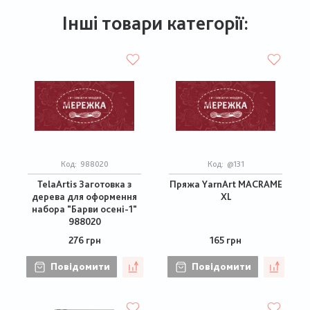
Інші товари категорії:
Код:
988020
Код:
@131
TelaArtis Заготовка з
Пряжа YarnArt MACRAME
дерева для оформення
XL
набора "Барви осені-1"
988020
276 грн
165 грн
Повідомити
Повідомити