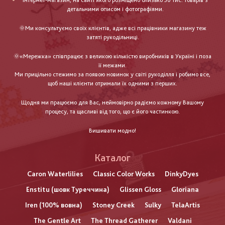
інтернет-магазин, на сайті якого розміщено близько 30 тис. товарів з
детальними описом і фотографіями.
🌞Ми консультуємо своїх клієнтів, адже всі працівники магазину теж
затяті рукодільниці.
🌞«Мережка» співпрацює з великою кількістю виробників в Україні і поза
її межами.
Ми прицільно стежимо за появою новинок у світі рукоділля і робимо все,
щоб наші клієнти отримали їх одними з перших.
Щодня ми працюємо для Вас, неймовірно радіємо кожному Вашому
процесу, та щасливі від того, що є його частинкою.
Вишивати модно!
Каталог
Caron Waterlilies
Classic Color Works
DinkyDyes
Enstitu (шовк Туреччина)
Glissen Gloss
Gloriana
Iren (100% вовна)
Stoney Creek
Sulky
TelaArtis
The Gentle Art
The Thread Gatherer
Valdani