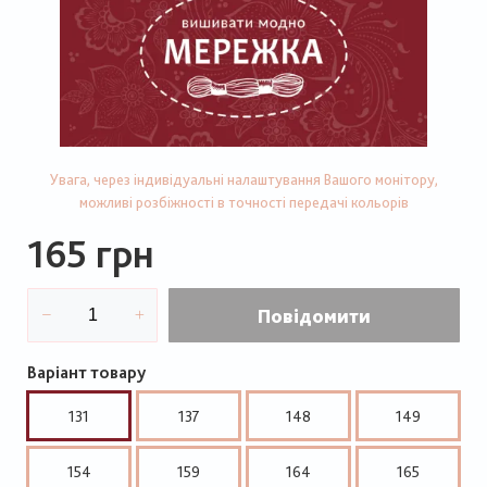
Увага, через індивідуальні налаштування Вашого монітору,
можливі розбіжності в точності передачі кольорів
165 грн
Повідомити
Варіант товару
131
137
148
149
154
159
164
165