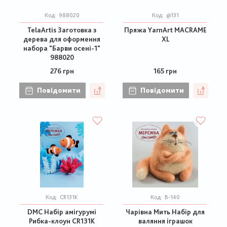
Код:
988020
Код:
@131
TelaArtis Заготовка з
Пряжа YarnArt MACRAME
дерева для оформення
XL
набора "Барви осені-1"
988020
276 грн
165 грн
Повідомити
Повідомити
Код:
CR131K
Код:
В-140
DMC Набір амігурумі
Чарівна Мить Набір для
Рибка-клоун CR131K
валяння іграшок