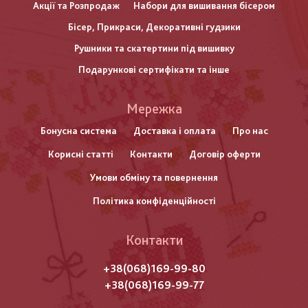
Акції та Розпродаж
Набори для вишивання бісером
Бісер, Прикраси, Декоративні гудзики
Рушники та скатертини під вишивку
Подарункові сертифікати та інше
Меню
Мережка
нижнього
Бонусна система
Доставка і оплата
Про нас
Корисні статті
Контакти
Договір оферти
колонтитулу
Умови обміну та повернення
Політика конфіденційності
Контакти
+38(068)169-99-80
+38(068)169-99-77