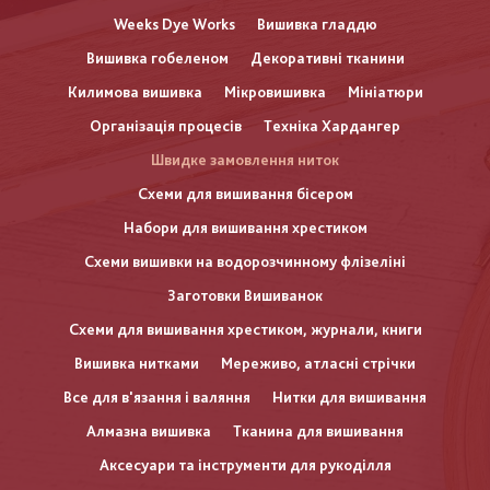
Weeks Dye Works
Вишивка гладдю
Вишивка гобеленом
Декоративні тканини
Килимова вишивка
Мікровишивка
Мініатюри
Організація процесів
Техніка Хардангер
Швидке замовлення ниток
Схеми для вишивання бісером
Набори для вишивання хрестиком
Схеми вишивки на водорозчинному флізеліні
Заготовки Вишиванок
Схеми для вишивання хрестиком, журнали, книги
Вишивка нитками
Мереживо, атласні стрічки
Все для в'язання і валяння
Нитки для вишивання
Алмазна вишивка
Тканина для вишивання
Аксесуари та інструменти для рукоділля