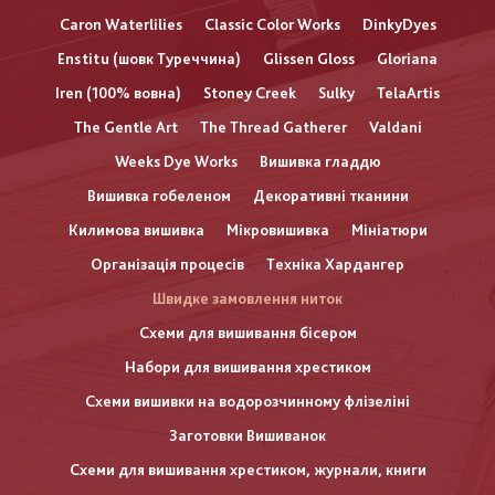
Caron Waterlilies
Classic Color Works
DinkyDyes
Enstitu (шовк Туреччина)
Glissen Gloss
Gloriana
Iren (100% вовна)
Stoney Creek
Sulky
TelaArtis
The Gentle Art
The Thread Gatherer
Valdani
Weeks Dye Works
Вишивка гладдю
Вишивка гобеленом
Декоративні тканини
Килимова вишивка
Мікровишивка
Мініатюри
Організація процесів
Техніка Хардангер
Швидке замовлення ниток
Схеми для вишивання бісером
Набори для вишивання хрестиком
Схеми вишивки на водорозчинному флізеліні
Заготовки Вишиванок
Схеми для вишивання хрестиком, журнали, книги