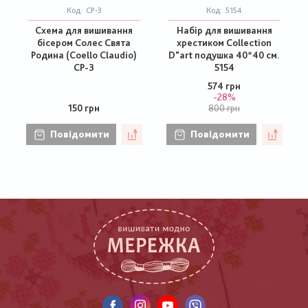
Код:
СР-3
Код:
5154
Схема для вишивання
Набір для вишивання
бісером Солес Свята
хрестиком Collection
Родина (Coello Claudio)
D"art подушка 40*40 см.
СР-3
5154
574 грн
-28%
150 грн
800 грн
Повідомити
Повідомити