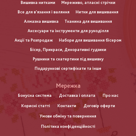
Вишивка нитками
Мереживо, атласні стрічки
Все для в'язання і валяння
Нитки для вишивання
Алмазна вишивка
Тканина для вишивання
Аксесуари та інструменти для рукоділля
Акції та Розпродаж
Набори для вишивання бісером
Бісер, Прикраси, Декоративні гудзики
Рушники та скатертини під вишивку
Подарункові сертифікати та інше
Меню
Мережка
нижнього
Бонусна система
Доставка і оплата
Про нас
Корисні статті
Контакти
Договір оферти
колонтитулу
Умови обміну та повернення
Політика конфіденційності