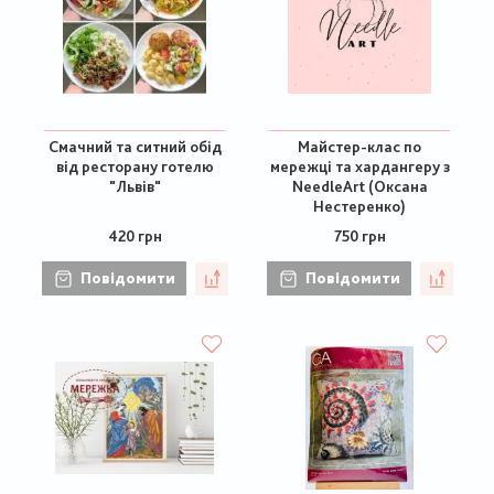
Смачний та ситний обід
Майстер-клас по
від ресторану готелю
мережці та хардангеру з
"Львів"
NeedleArt (Оксана
Нестеренко)
420 грн
750 грн
Повідомити
Повідомити