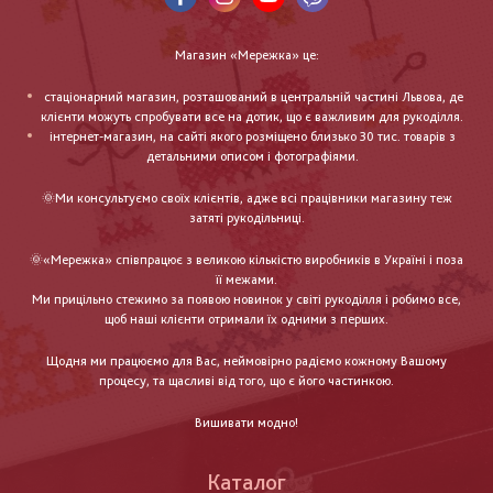
Магазин «Мережка» це:
стаціонарний магазин, розташований в центральній частині Львова, де
клієнти можуть спробувати все на дотик, що є важливим для рукоділля.
інтернет-магазин, на сайті якого розміщено близько 30 тис. товарів з
детальними описом і фотографіями.
🌞Ми консультуємо своїх клієнтів, адже всі працівники магазину теж
затяті рукодільниці.
🌞«Мережка» співпрацює з великою кількістю виробників в Україні і поза
її межами.
Ми прицільно стежимо за появою новинок у світі рукоділля і робимо все,
щоб наші клієнти отримали їх одними з перших.
Щодня ми працюємо для Вас, неймовірно радіємо кожному Вашому
процесу, та щасливі від того, що є його частинкою.
Вишивати модно!
Каталог