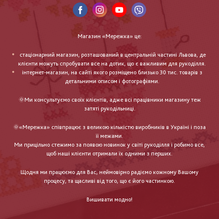
Магазин «Мережка» це:
стаціонарний магазин, розташований в центральній частині Львова, де
клієнти можуть спробувати все на дотик, що є важливим для рукоділля.
інтернет-магазин, на сайті якого розміщено близько 30 тис. товарів з
детальними описом і фотографіями.
🌞Ми консультуємо своїх клієнтів, адже всі працівники магазину теж
затяті рукодільниці.
🌞«Мережка» співпрацює з великою кількістю виробників в Україні і поза
її межами.
Ми прицільно стежимо за появою новинок у світі рукоділля і робимо все,
щоб наші клієнти отримали їх одними з перших.
Щодня ми працюємо для Вас, неймовірно радіємо кожному Вашому
процесу, та щасливі від того, що є його частинкою.
Вишивати модно!