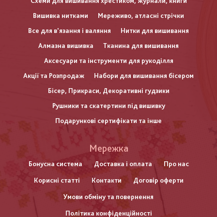
Схеми для вишивання хрестиком, журнали, книги
Вишивка нитками
Мереживо, атласні стрічки
Все для в'язання і валяння
Нитки для вишивання
Алмазна вишивка
Тканина для вишивання
Аксесуари та інструменти для рукоділля
Акції та Розпродаж
Набори для вишивання бісером
Бісер, Прикраси, Декоративні гудзики
Рушники та скатертини під вишивку
Подарункові сертифікати та інше
Меню
Мережка
нижнього
Бонусна система
Доставка і оплата
Про нас
Корисні статті
Контакти
Договір оферти
колонтитулу
Умови обміну та повернення
Політика конфіденційності