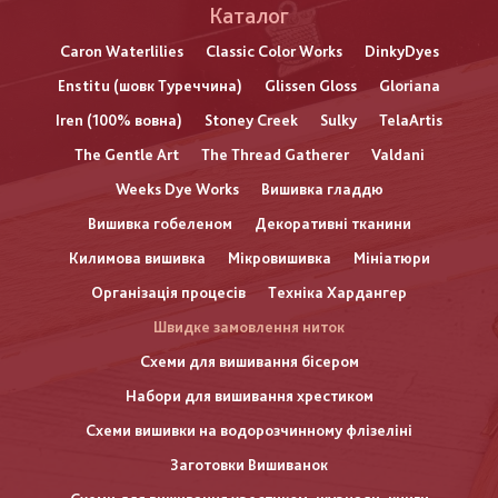
Каталог
Caron Waterlilies
Classic Color Works
DinkyDyes
Enstitu (шовк Туреччина)
Glissen Gloss
Gloriana
Iren (100% вовна)
Stoney Creek
Sulky
TelaArtis
The Gentle Art
The Thread Gatherer
Valdani
Weeks Dye Works
Вишивка гладдю
Вишивка гобеленом
Декоративні тканини
Килимова вишивка
Мікровишивка
Мініатюри
Організація процесів
Техніка Хардангер
Швидке замовлення ниток
Схеми для вишивання бісером
Набори для вишивання хрестиком
Схеми вишивки на водорозчинному флізеліні
Заготовки Вишиванок