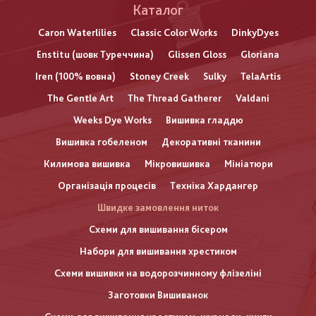
Каталог
Caron Waterlilies
Classic Color Works
DinkyDyes
Enstitu (шовк Туреччина)
Glissen Gloss
Gloriana
Iren (100% вовна)
Stoney Creek
Sulky
TelaArtis
The Gentle Art
The Thread Gatherer
Valdani
Weeks Dye Works
Вишивка гладдю
Вишивка гобеленом
Декоративні тканини
Килимова вишивка
Мікровишивка
Мініатюри
Організація процесів
Техніка Хардангер
Швидке замовлення ниток
Схеми для вишивання бісером
Набори для вишивання хрестиком
Схеми вишивки на водорозчинному флізеліні
Заготовки Вишиванок