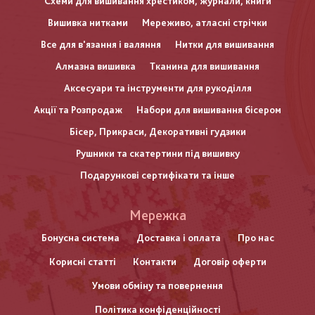
Схеми для вишивання хрестиком, журнали, книги
Вишивка нитками
Мереживо, атласні стрічки
Все для в'язання і валяння
Нитки для вишивання
Алмазна вишивка
Тканина для вишивання
Аксесуари та інструменти для рукоділля
Акції та Розпродаж
Набори для вишивання бісером
Бісер, Прикраси, Декоративні гудзики
Рушники та скатертини під вишивку
Подарункові сертифікати та інше
Меню
Мережка
нижнього
Бонусна система
Доставка і оплата
Про нас
Корисні статті
Контакти
Договір оферти
колонтитулу
Умови обміну та повернення
Політика конфіденційності