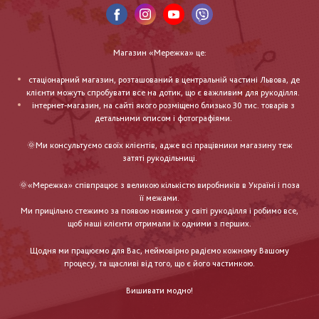
Магазин «Мережка» це:
стаціонарний магазин, розташований в центральній частині Львова, де
клієнти можуть спробувати все на дотик, що є важливим для рукоділля.
інтернет-магазин, на сайті якого розміщено близько 30 тис. товарів з
детальними описом і фотографіями.
🌞Ми консультуємо своїх клієнтів, адже всі працівники магазину теж
затяті рукодільниці.
🌞«Мережка» співпрацює з великою кількістю виробників в Україні і поза
її межами.
Ми прицільно стежимо за появою новинок у світі рукоділля і робимо все,
щоб наші клієнти отримали їх одними з перших.
Щодня ми працюємо для Вас, неймовірно радіємо кожному Вашому
процесу, та щасливі від того, що є його частинкою.
Вишивати модно!