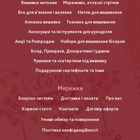
Вишивка нитками
Мереживо, атласні стрічки
Все для в'язання і валяння
Нитки для вишивання
Алмазна вишивка
Тканина для вишивання
Аксесуари та інструменти для рукоділля
Акції та Розпродаж
Набори для вишивання бісером
Бісер, Прикраси, Декоративні гудзики
Рушники та скатертини під вишивку
Подарункові сертифікати та інше
Меню
Мережка
нижнього
Бонусна система
Доставка і оплата
Про нас
Корисні статті
Контакти
Договір оферти
колонтитулу
Умови обміну та повернення
Політика конфіденційності