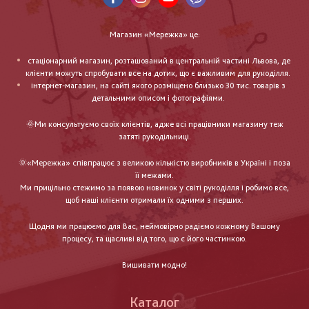
Магазин «Мережка» це:
стаціонарний магазин, розташований в центральній частині Львова, де
клієнти можуть спробувати все на дотик, що є важливим для рукоділля.
інтернет-магазин, на сайті якого розміщено близько 30 тис. товарів з
детальними описом і фотографіями.
🌞Ми консультуємо своїх клієнтів, адже всі працівники магазину теж
затяті рукодільниці.
🌞«Мережка» співпрацює з великою кількістю виробників в Україні і поза
її межами.
Ми прицільно стежимо за появою новинок у світі рукоділля і робимо все,
щоб наші клієнти отримали їх одними з перших.
Щодня ми працюємо для Вас, неймовірно радіємо кожному Вашому
процесу, та щасливі від того, що є його частинкою.
Вишивати модно!
Каталог