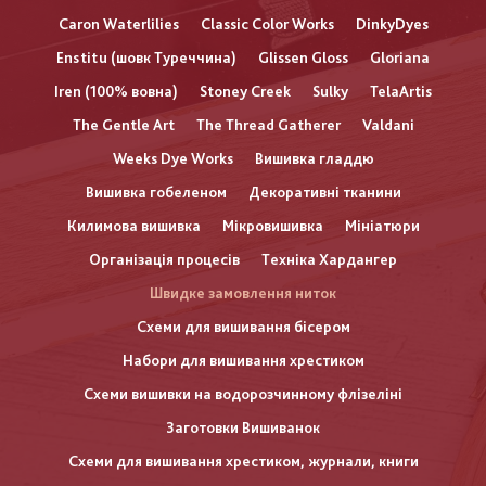
Caron Waterlilies
Classic Color Works
DinkyDyes
Enstitu (шовк Туреччина)
Glissen Gloss
Gloriana
Iren (100% вовна)
Stoney Creek
Sulky
TelaArtis
The Gentle Art
The Thread Gatherer
Valdani
Weeks Dye Works
Вишивка гладдю
Вишивка гобеленом
Декоративні тканини
Килимова вишивка
Мікровишивка
Мініатюри
Організація процесів
Техніка Хардангер
Швидке замовлення ниток
Схеми для вишивання бісером
Набори для вишивання хрестиком
Схеми вишивки на водорозчинному флізеліні
Заготовки Вишиванок
Схеми для вишивання хрестиком, журнали, книги