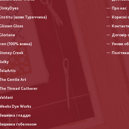
DinkyDyes
Про нас
Enstitu (шовк Туреччина)
Корисні 
Glissen Gloss
Контакт
Gloriana
Договір 
Iren (100% вовна)
Умови об
Stoney Creek
Політика
Sulky
TelaArtis
The Gentle Art
The Thread Gatherer
Valdani
Weeks Dye Works
Вишивка гладдю
Вишивка гобеленом