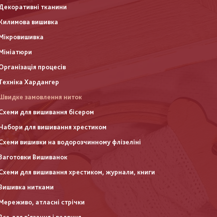
Декоративні тканини
Килимова вишивка
Мікровишивка
Мініатюри
Організація процесів
Техніка Хардангер
Швидке замовлення ниток
Схеми для вишивання бісером
Набори для вишивання хрестиком
Схеми вишивки на водорозчинному флізеліні
Заготовки Вишиванок
Схеми для вишивання хрестиком, журнали, книги
Вишивка нитками
Мереживо, атласні стрічки