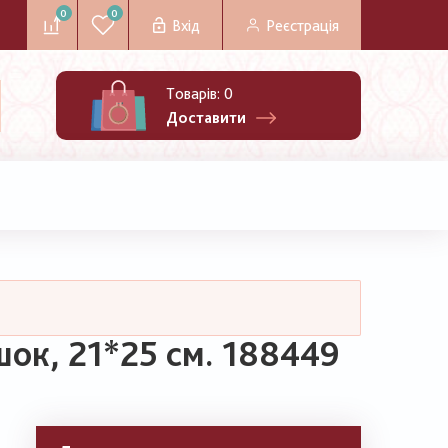
0
0
Вхід
Реєстрація
Товарів:
0
Доставити
ок, 21*25 см. 188449