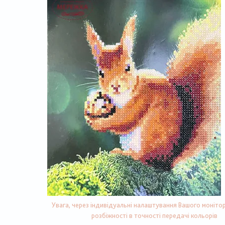
Увага, через індивідуальні налаштування Вашого монітор
розбіжності в точності передачі кольорів