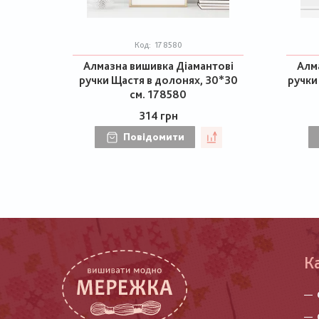
Код:
178580
Алмазна вишивка Діамантові
Алм
ручки Щастя в долонях, 30*30
ручки
см. 178580
314 грн
Повідомити
К