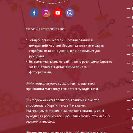
Магазин «Мережка» це:
стаціонарний магазин, розташований в
центральній частині Львова, де клієнти можуть
спробувати все на дотик, що є важливим для
рукоділля.
інтернет-магазин, на сайті якого розміщено близько
30 тис. товарів з детальними описом і
фотографіями.
🌞Ми консультуємо своїх клієнтів, адже всі
працівники магазину теж затяті рукодільниці.
🌞«Мережка» співпрацює з великою кількістю
виробників в Україні і поза її межами.
Ми прицільно стежимо за появою новинок у світі
рукоділля і робимо все, щоб наші клієнти отримали їх
одними з перших.
Щодня ми працюємо для Вас, неймовірно радіємо