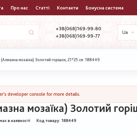
та
Про нас
Статті
Контакти
Бонусна система
+38(068)169-99-80
Ua
+38(068)169-99-77
(Алмазна мозаїка) Золотий горішок, 21*25 см. 188449
's developer console for more details.
зна мозаїка) Золотий горіш
має в наявності
Код товару
188449