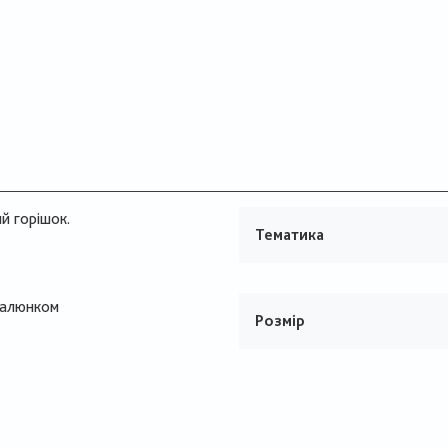
ий горішок.
Тематика
малюнком
Розмір