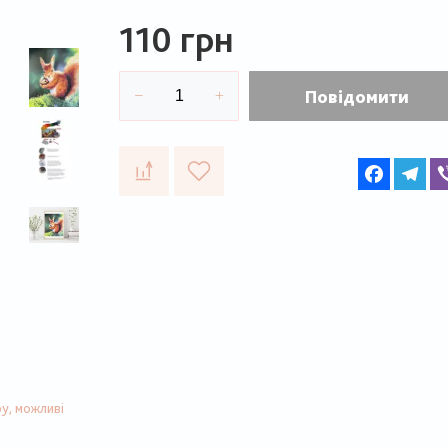
110 грн
Повідомити
Faceboo
Te
у, можливі