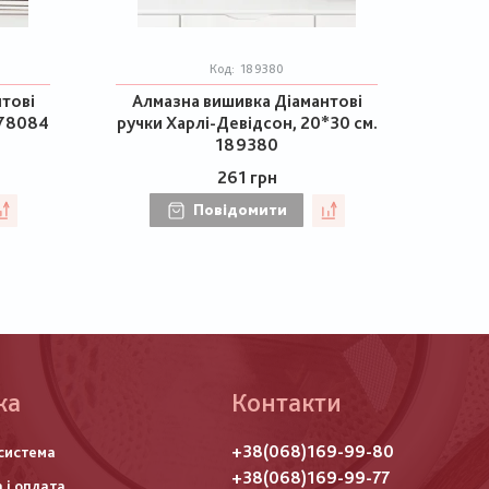
Код:
189380
тові
Алмазна вишивка Діамантові
178084
ручки Харлі-Девідсон, 20*30 см.
189380
261 грн
Повідомити
ка
Контакти
го
+38(068)169-99-80
система
итулу
+38(068)169-99-77
 і оплата