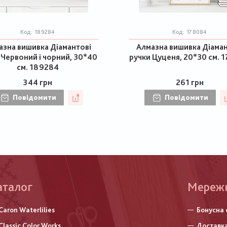
Код:
189284
Код:
178084
азна вишивка Діамантові
Алмазна вишивка Діаман
 Червоний і чорний, 30*40
ручки Цуценя, 20*30 см. 
см. 189284
344 грн
261 грн
Повідомити
Повідомити
аталог
Меню
Мереж
нижньо
Caron Waterlilies
Бонусна 
колонт
Classic Color Works
Доставка