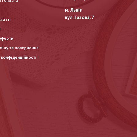
 і оплата
м. Львів
вул. Газова, 7
статті
и
оферти
міну та повернення
 конфіденційності