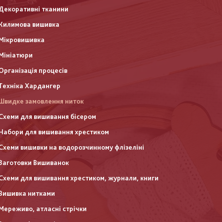
Декоративні тканини
Килимова вишивка
Мікровишивка
Мініатюри
Організація процесів
Техніка Хардангер
Швидке замовлення ниток
Схеми для вишивання бісером
Набори для вишивання хрестиком
Схеми вишивки на водорозчинному флізеліні
Заготовки Вишиванок
Схеми для вишивання хрестиком, журнали, книги
Вишивка нитками
Мереживо, атласні стрічки