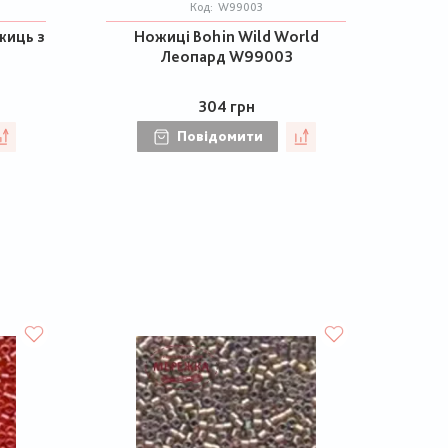
Код:
W99003
жиць з
Ножиці Bohin Wild World
Леопард W99003
304 грн
Повідомити