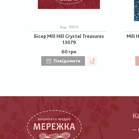
Код:
13079
Бісер Mill Hill Crystal Treasures
Mill H
13079
60 грн
Повідомити
К