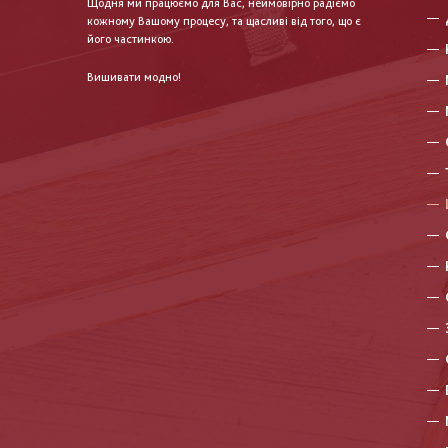
Щодня ми працюємо для Вас, неймовірно радіємо
кожному Вашому процесу, та щасливі від того, що є
його частинкою.
Вишивати модно!