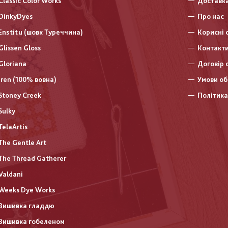
Classic Color Works
Доставка
DinkyDyes
Про нас
Enstitu (шовк Туреччина)
Корисні 
Glissen Gloss
Контакт
Gloriana
Договір 
Iren (100% вовна)
Умови об
Stoney Creek
Політика
Sulky
TelaArtis
The Gentle Art
The Thread Gatherer
Valdani
Weeks Dye Works
Вишивка гладдю
Вишивка гобеленом