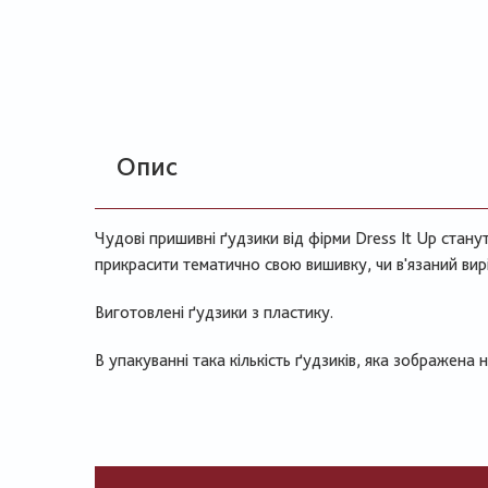
Опис
Чудові пришивні ґудзики від фірми Dress It Up стану
прикрасити тематично свою вишивку, чи в'язаний вирі
Виготовлені ґудзики з пластику.
В упакуванні така кількість ґудзиків, яка зображена 