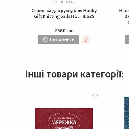
Код:
HGLHB.625
Скринька для рукоділля Hobby
Наст
Gift Knitting balls HGLHB.625
07
2360 грн
Повідомити
Інші товари категорії: