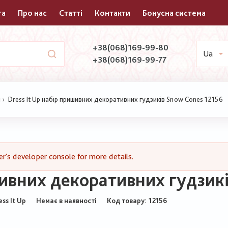
та
Про нас
Статті
Контакти
Бонусна система
+38(068)169-99-80
Ua
+38(068)169-99-77
и
Dress It Up набір пришивних декоративних гудзиків Snow Cones 12156
's developer console for more details.
шивних декоративних гудзик
ess It Up
Немає в наявності
Код товару
12156