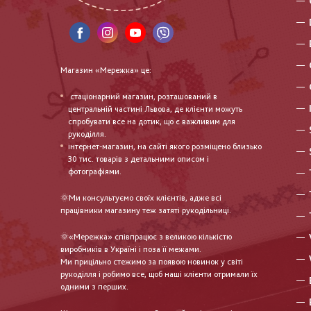
Магазин «Мережка» це:
стаціонарний магазин, розташований в
центральній частині Львова, де клієнти можуть
спробувати все на дотик, що є важливим для
рукоділля.
інтернет-магазин, на сайті якого розміщено близько
30 тис. товарів з детальними описом і
фотографіями.
🌞Ми консультуємо своїх клієнтів, адже всі
працівники магазину теж затяті рукодільниці.
🌞«Мережка» співпрацює з великою кількістю
виробників в Україні і поза її межами.
Ми прицільно стежимо за появою новинок у світі
рукоділля і робимо все, щоб наші клієнти отримали їх
одними з перших.