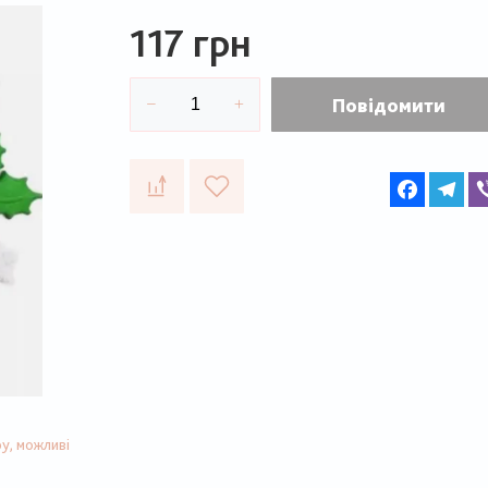
117 грн
Повідомити
Faceboo
Te
у, можливі