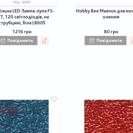
Код:
LB605
ільна LED Лампа-лупа FS-
Hobby Bee Маячок для но
7, 120 світлодіодів, на
оленем
струбцині, біла LB605
1216 грн
80 грн
Повідомити
Повідомити