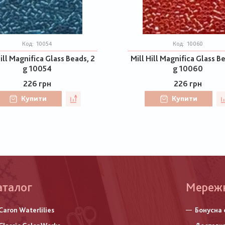
Код:
10054
Код:
10060
ill Magnifica Glass Beads, 2
Mill Hill Magnifica Glass B
g 10054
g 10060
226 грн
226 грн
Купити
Купити
аталог
Меню
Мереж
нижньо
Caron Waterlilies
Бонусна 
колонт