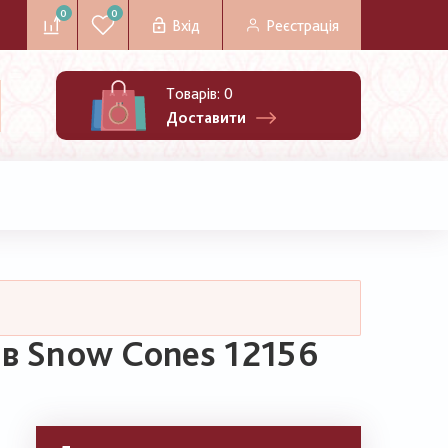
0
0
Вхід
Реєстрація
Товарів:
0
Доставити
ів Snow Cones 12156