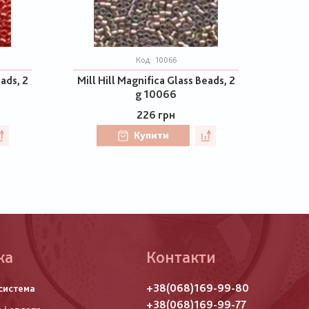
Код:
10066
eads, 2
Mill Hill Magnifica Glass Beads, 2
g 10066
226 грн
Купити
ка
Контакти
го
+38(068)169-99-80
система
итулу
+38(068)169-99-77