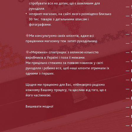
спробувати все на дотик, що є важливим для
рукоділля.
інтернет-магазин, на сайті якого розміщено близько
30 тис. товарів з детальними описом і
фотографіями.
🌞Ми консультуємо своїх клієнтів, адже всі
працівники магазину теж затяті рукодільниці.
🌞«Мережка» співпрацює з великою кількістю
виробників в Україні і поза її межами.
Ми прицільно стежимо за появою новинок у світі
рукоділля і робимо все, щоб наші клієнти отримали їх
одними з перших.
Щодня ми працюємо для Вас, неймовірно радіємо
кожному Вашому процесу, та щасливі від того, що є
його частинкою.
Вишивати модно!