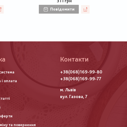
311 грн
Повідомити
ка
Контакти
го
+38(068)169-99-80
система
итулу
+38(068)169-99-77
 і оплата
м. Львів
вул. Газова, 7
статті
и
оферти
міну та повернення