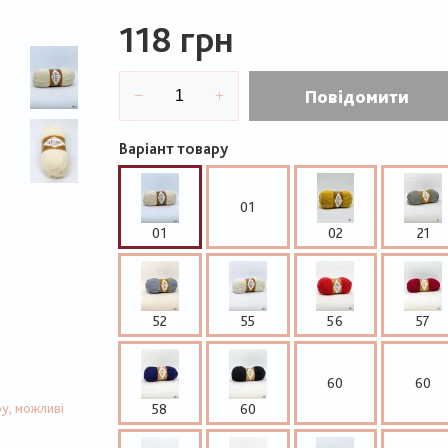
118 грн
Повідомити
Варіант товару
01
01
02
21
52
55
56
57
60
60
у, можливі
58
60