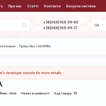
та
Про нас
Статті
Контакти
Бонусна система
+38(068)169-99-80
Ua
+38(068)169-99-77
ля в'язання
Пряжа Alize CASHMIRA
's developer console for more details.
A
бник:
Alize
Немає в наявності
Код товару
55