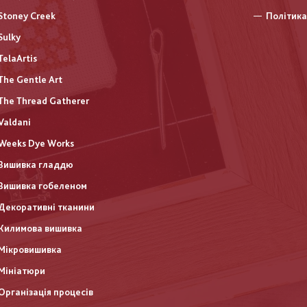
Stoney Creek
Політика
Sulky
TelaArtis
The Gentle Art
The Thread Gatherer
Valdani
Weeks Dye Works
Вишивка гладдю
Вишивка гобеленом
Декоративні тканини
Килимова вишивка
Мікровишивка
Мініатюри
Організація процесів