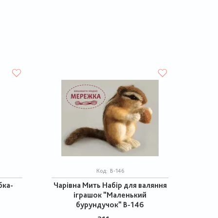
Код:
В-146
бка-
Чарівна Мить Набір для валяння
іграшок "Маленький
бурундучок" В-146