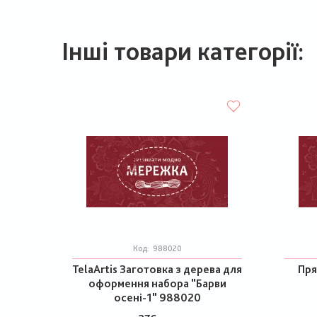
Інші товари категорії:
Код:
988020
TelaArtis Заготовка з дерева для
Пря
оформення набора "Барви
осені-1" 988020