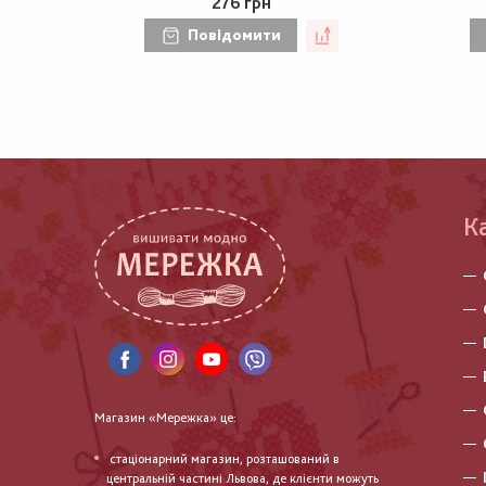
276 грн
Повідомити
К
Магазин «Мережка» це:
стаціонарний магазин, розташований в
центральній частині Львова, де клієнти можуть