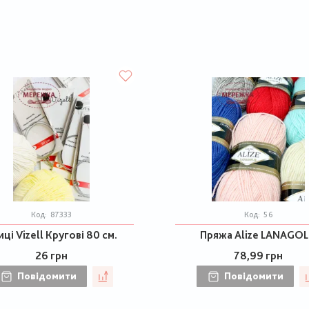
Код:
87333
Код:
56
ці Vizell Кругові 80 см.
Пряжа Alize LANAGO
26 грн
78,99 грн
Повідомити
Повідомити