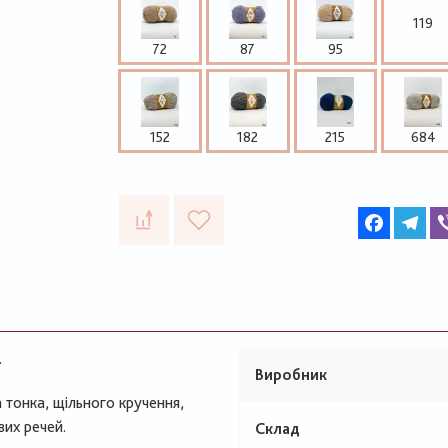
119
72
87
95
152
182
215
684
Faceboo
Te
.
Виробник
 тонка, щільного кручення,
вих речей.
Склад