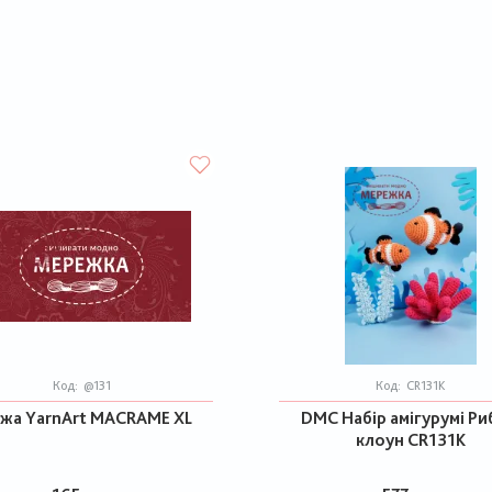
Код:
@131
Код:
CR131K
жа YarnArt MACRAME XL
DMC Набір амігурумі Ри
клоун CR131K