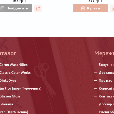
165 грн
577 грн
Повідомити
Купити
аталог
Меню
Мереж
нижньо
Caron Waterlilies
Бонусна 
колонт
Classic Color Works
Доставка
DinkyDyes
Про нас
Enstitu (шовк Туреччина)
Корисні 
Glissen Gloss
Контакт
Gloriana
Договір 
Iren (100% вовна)
Умови об