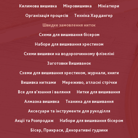
Килимова вишивка
Мікровишивка
Мініатюри
Організація процесів
Техніка Хардангер
Швидке замовлення ниток
Схеми для вишивання бісером
Набори для вишивання хрестиком
Схеми вишивки на водорозчинному флізеліні
Заготовки Вишиванок
Схеми для вишивання хрестиком, журнали, книги
Вишивка нитками
Мереживо, атласні стрічки
Все для в'язання і валяння
Нитки для вишивання
Алмазна вишивка
Тканина для вишивання
Аксесуари та інструменти для рукоділля
Акції та Розпродаж
Набори для вишивання бісером
Бісер, Прикраси, Декоративні гудзики