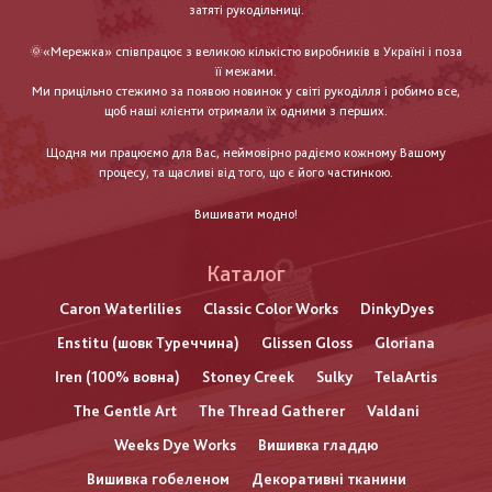
затяті рукодільниці.
🌞«Мережка» співпрацює з великою кількістю виробників в Україні і поза
її межами.
Ми прицільно стежимо за появою новинок у світі рукоділля і робимо все,
щоб наші клієнти отримали їх одними з перших.
Щодня ми працюємо для Вас, неймовірно радіємо кожному Вашому
процесу, та щасливі від того, що є його частинкою.
Вишивати модно!
Каталог
Caron Waterlilies
Classic Color Works
DinkyDyes
Enstitu (шовк Туреччина)
Glissen Gloss
Gloriana
Iren (100% вовна)
Stoney Creek
Sulky
TelaArtis
The Gentle Art
The Thread Gatherer
Valdani
Weeks Dye Works
Вишивка гладдю
Вишивка гобеленом
Декоративні тканини