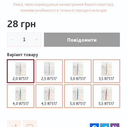
Увага, через індивідуальні налаштування Вашого монітору,
можливі розбіжності в точності передачі кольорів
28 грн
Повідомити
Варіант товару
2,0 87517
2,5 87517
3,0 87517
3,5 87517
4,0 87517
4,5 87517
5,0 87517
5,5 87517
Facebook
Telegram
Vib