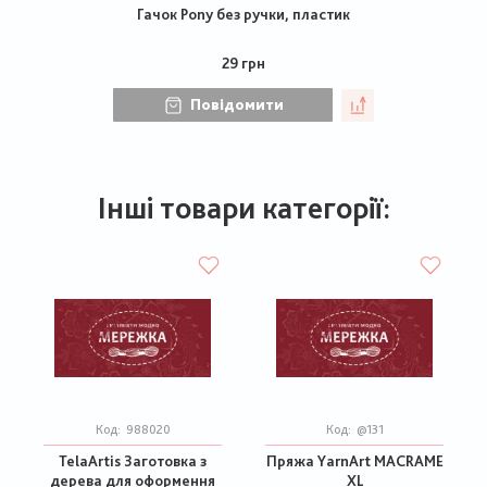
Гачок Pony без ручки, пластик
29 грн
Повідомити
Інші товари категорії:
Код:
988020
Код:
@131
TelaArtis Заготовка з
Пряжа YarnArt MACRAME
дерева для оформення
XL