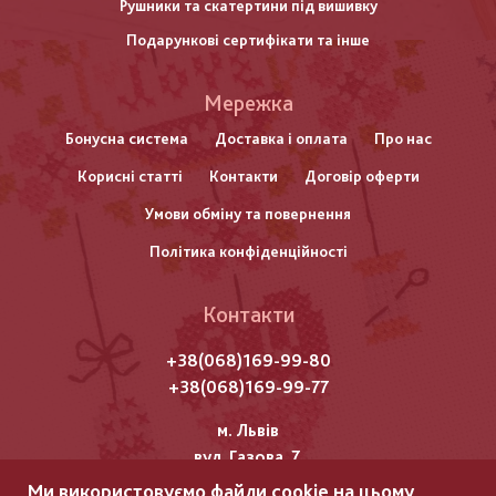
Рушники та скатертини під вишивку
Подарункові сертифікати та інше
Меню
Мережка
нижнього
Бонусна система
Доставка і оплата
Про нас
Корисні статті
Контакти
Договір оферти
колонтитулу
Умови обміну та повернення
Політика конфіденційності
Контакти
+38(068)169-99-80
+38(068)169-99-77
м. Львів
вул. Газова, 7
Ми використовуємо файли cookie на цьому