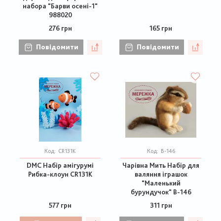
набора "Барви осені-1"
988020
276 грн
165 грн
Повідомити
Повідомити
Код:
CR131K
Код:
В-146
DMC Набір амігурумі
Чарівна Мить Набір для
Рибка-клоун CR131K
валяння іграшок
"Маленький
бурундучок" В-146
577 грн
311 грн