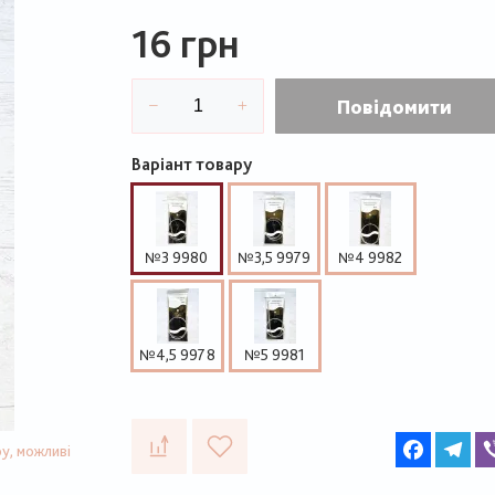
16 грн
Повідомити
Варіант товару
№3 9980
№3,5 9979
№4 9982
№4,5 9978
№5 9981
Faceboo
Te
у, можливі