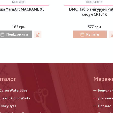
Код:
@131
Код:
CR131K
жа YarnArt MACRAME XL
DMC Набір амігурумі Ри
клоун CR131K
165 грн
577 грн
Повідомити
Купити
аталог
Меню
Мереж
нижньо
Caron Waterlilies
Бонусна 
колонт
Classic Color Works
Доставка
DinkyDyes
Про нас