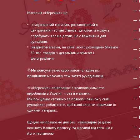
Магазин «Мережка» це:
стаціонарний магазин, розташований в
центральній частині Львова, де клієнти можуть
спробувати все на дотик, що є важливим для
рукоділля.
інтернет-магазин, на сайті якого розміщено близько
30 тис. товарів з детальними описом і
фотографіями.
🌞Ми консультуємо своїх клієнтів, адже всі
працівники магазину теж затяті рукодільниці.
🌞«Мережка» співпрацює з великою кількістю
виробників в Україні і поза її межами.
Ми прицільно стежимо за появою новинок у світі
рукоділля і робимо все, щоб наші клієнти отримали їх
одними з перших.
Щодня ми працюємо для Вас, неймовірно радіємо
кожному Вашому процесу, та щасливі від того, що є
його частинкою.