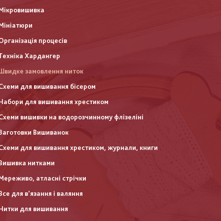
Мікровишивка
Мініатюри
Організація процесів
Техніка Хардангер
Швидке замовлення ниток
Схеми для вишивання бісером
Набори для вишивання хрестиком
Схеми вишивки на водорозчинному флізеліні
Заготовки Вишиванок
Схеми для вишивання хрестиком, журнали, книги
Вишивка нитками
Мереживо, атласні стрічки
Все для в'язання і валяння
Нитки для вишивання