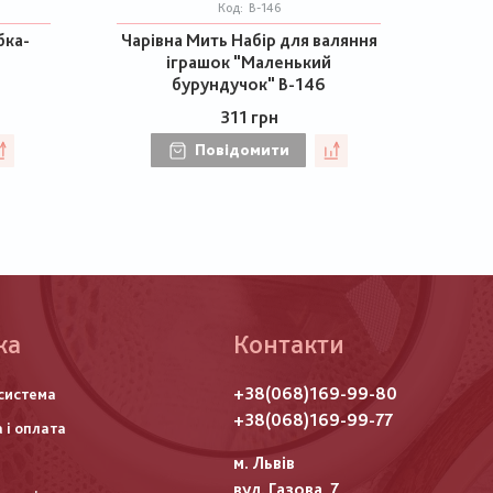
Код:
В-146
бка-
Чарівна Мить Набір для валяння
іграшок "Маленький
бурундучок" В-146
311 грн
Повідомити
ка
Контакти
го
+38(068)169-99-80
система
итулу
+38(068)169-99-77
 і оплата
м. Львів
вул. Газова, 7