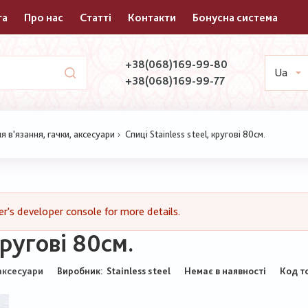
та
Про нас
Статті
Контакти
Бонусна система
+38(068)169-99-80
Ua
+38(068)169-99-77
я в'язання, гачки, аксесуари
Спиці Stainless steel, кругові 80см.
's developer console for more details.
кругові 80см.
Виробник:
Stainless steel
Немає в наявності
Код т
 аксесуари