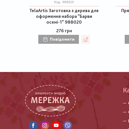
Код:
988020
TelaArtis Заготовка з дерева для
Пря
оформення набора "Барви
осені-1" 988020
276 грн
Повідомити
К