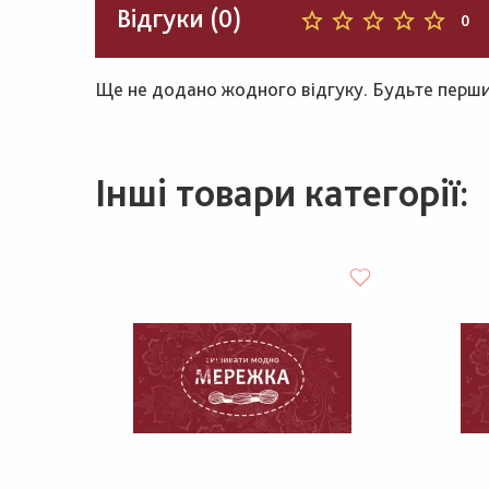
Відгуки (0)
0
Ще не додано жодного відгуку. Будьте першим
Інші товари категорії: