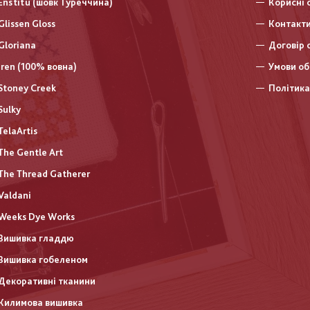
Enstitu (шовк Туреччина)
Корисні 
Glissen Gloss
Контакт
Gloriana
Договір 
Iren (100% вовна)
Умови об
Stoney Creek
Політика
Sulky
TelaArtis
The Gentle Art
The Thread Gatherer
Valdani
Weeks Dye Works
Вишивка гладдю
Вишивка гобеленом
Декоративні тканини
Килимова вишивка