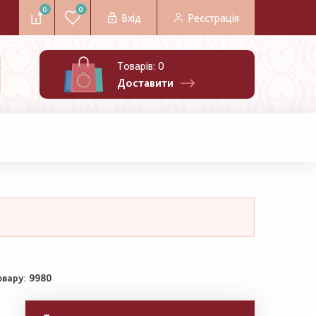
0
0
Вхід
Реєстрація
Товарів:
0
Доставити
овару
9980