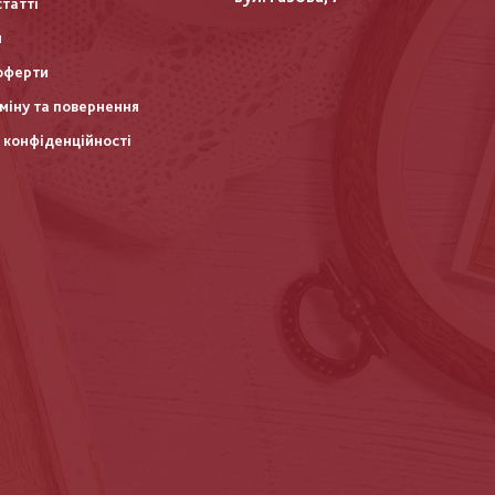
статті
и
оферти
міну та повернення
 конфіденційності