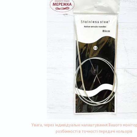
Увага, через індивідуальні налаштування Вашого монітор
розбіжності в точності передачі кольорів