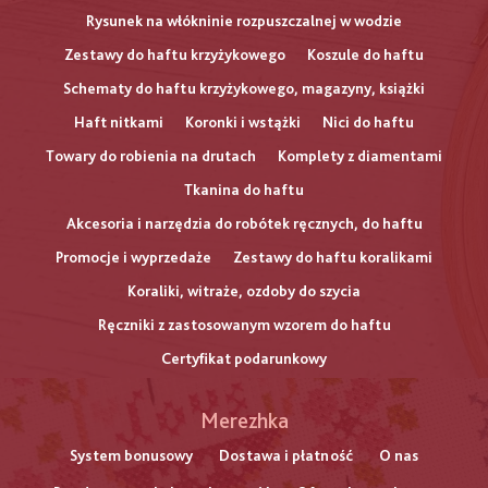
Rysunek na włókninie rozpuszczalnej w wodzie
Zestawy do haftu krzyżykowego
Koszule do haftu
Schematy do haftu krzyżykowego, magazyny, książki
Haft nitkami
Koronki i wstążki
Nici do haftu
Towary do robienia na drutach
Komplety z diamentami
Tkanina do haftu
Akcesoria i narzędzia do robótek ręcznych, do haftu
Promocje i wyprzedaże
Zestawy do haftu koralikami
Koraliki, witraże, ozdoby do szycia
Ręczniki z zastosowanym wzorem do haftu
Certyfikat podarunkowy
Меню
Merezhka
нижнього
System bonusowy
Dostawa i płatność
O nas