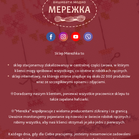
Sklep Merezhka to:
sklep stacjonarnuy zlokalizowanuy w centralnej części Lwowa, w którym
klienci mogą spróbować wszystkiego, co istotne w robótkach ręcznych.
sklep internetowy, na którego stronie znajduje się około 22 000 produktów
wraz ze szczegółowymi opisami i zdjęciami.
🌞Doradzamy naszym klientom, ponieważ wszystkie pracownice sklepu to
także zapalone hafciarki.
🌞"Mereżka" współpracuje z wieloma producentami zUkrainy i za granicą.
Uważnie monitorujemy pojawianie się nowości w świecie robótek ręcznych i
robimy wszystko, aby nasi klienci otrzymali je jako jedni z pierwszych.
Każdego dnia, gdy dla Ciebie pracujemy, jesteśmy niesamowicie zadowoleni