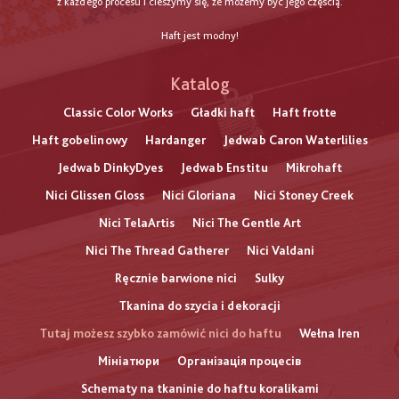
z każdego procesu i cieszymy się, że możemy być jego częścią.
Haft jest modny!
Katalog
Classic Color Works
Gładki haft
Haft frotte
Haft gobelinowy
Hardanger
Jedwab Caron Waterlilies
Jedwab DinkyDyes
Jedwab Enstitu
Mikrohaft
Nici Glissen Gloss
Nici Gloriana
Nici Stoney Creek
Nici TelaArtis
Nici The Gentle Art
Nici The Thread Gatherer
Nici Valdani
Ręcznie barwione nici
Sulky
Tkanina do szycia i dekoracji
Tutaj możesz szybko zamówić nici do haftu
Wełna Iren
Мініатюри
Організація процесів
Schematy na tkaninie do haftu koralikami