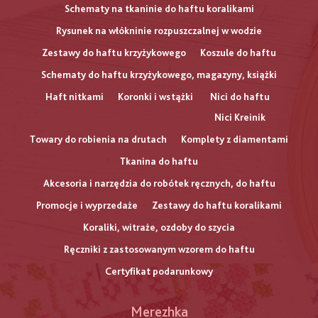
Schematy na tkaninie do haftu koralikami
Rysunek na włókninie rozpuszczalnej w wodzie
Zestawy do haftu krzyżykowego
Koszule do haftu
Schematy do haftu krzyżykowego, magazyny, książki
Haft nitkami
Koronki i wstążki
Nici do haftu
Nici Kreinik
Towary do robienia na drutach
Komplety z diamentami
Tkanina do haftu
Akcesoria i narzędzia do robótek ręcznych, do haftu
Promocje i wyprzedaże
Zestawy do haftu koralikami
Koraliki, witraże, ozdoby do szycia
Ręczniki z zastosowanym wzorem do haftu
Certyfikat podarunkowy
Меню
Merezhka