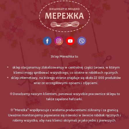
Sklep Merezhka to:
sklep stacjonarnuy zlokalizowanuy w centralnej części Lwowa, w którym
klienci mogą spróbować wszystkiego, co istotne w robótkach ręcznych.
sklep internetowy, na którego stronie znajduje się około 22 000 produktów
wraz ze szczegółowymi opisami i zdjęciami.
🌞Doradzamy naszym klientom, ponieważ wszystkie pracownice sklepu to
także zapalone hafciarki.
🌞"Mereżka" współpracuje z wieloma producentami zUkrainy i za granicą.
Uważnie monitorujemy pojawianie się nowości w świecie robótek ręcznych i
robimy wszystko, aby nasi klienci otrzymali je jako jedni z pierwszych.