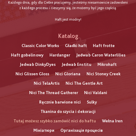
Każdego dnia, gdy dla Ciebie pracujemy, jesteśmy niesamowicie zadowoleni
z każdego procesu i cieszymy się, że możemy być jego częścią.
Haft jest modny!
Katalog
Classic Color Works
Gładki haft
Haft frotte
Haft gobelinowy
Hardanger
Jedwab Caron Waterlilies
Jedwab DinkyDyes
Jedwab Enstitu
Mikrohaft
Nici Glissen Gloss
Nici Gloriana
Nici Stoney Creek
Nici TelaArtis
Nici The Gentle Art
Nici The Thread Gatherer
Nici Valdani
Ręcznie barwione nici
Sulky
Tkanina do szycia i dekoracji
Tutaj możesz szybko zamówić nici do haftu
Wełna Iren
Мініатюри
Організація процесів