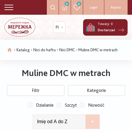
0
0
Login
Rejestr
Towary:
0
Pl
Dostarczać
Katalog
Nici do haftu
Nici DMC
Muline DMC w metrach
Ścieżka
nawigacyjna
Muline DMC w metrach
Filtr
Kategorie
Działanie
Szczyt
Nowość