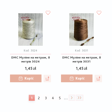
Kod:
3024
Kod:
3031
DMC Муліне на метраж, 8
DMC Муліне на метраж, 8
метрів 3024
метрів 3031
1,45 zł
1,45 zł
Kupić
Kupić
Stronicowanie
…
1
2
3
4
5
Bieżąca
Strona
Strona
Strona
Strona
strona