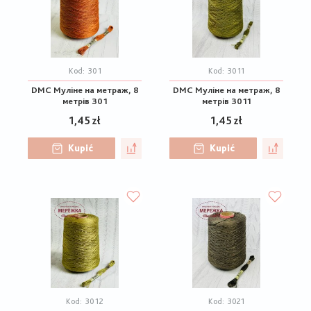
Kod:
301
Kod:
3011
DMC Муліне на метраж, 8
DMC Муліне на метраж, 8
метрів 301
метрів 3011
1,45 zł
1,45 zł
Kupić
Kupić
Kod:
3012
Kod:
3021