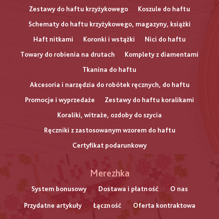
Zestawy do haftu krzyżykowego
Koszule do haftu
Schematy do haftu krzyżykowego, magazyny, książki
Haft nitkami
Koronki i wstążki
Nici do haftu
Towary do robienia na drutach
Komplety z diamentami
Tkanina do haftu
Akcesoria i narzędzia do robótek ręcznych, do haftu
Promocje i wyprzedaże
Zestawy do haftu koralikami
Koraliki, witraże, ozdoby do szycia
Ręczniki z zastosowanym wzorem do haftu
Certyfikat podarunkowy
Меню
Merezhka
нижнього
System bonusowy
Dostawa i płatność
O nas
Przydatne artykuły
Łączność
Oferta kontraktowa
колонтитулу