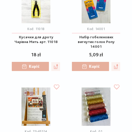
Kod:
11018
Kod:
14001
Кусачки для дроту
Набір гобеленових
Чарівна Мить арт. 11018
вигнутих голок Pony
14001
18 zł
5,09 zł
Kupić
Kupić
Kod:
70-65124
Kod:
01