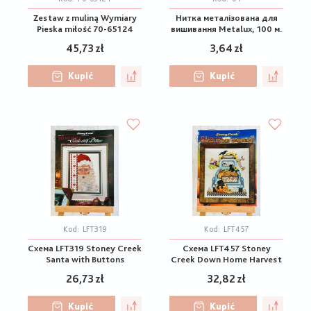
Zestaw z muliną Wymiary
Нитка металізована для
Pieska miłość 70-65124
вишивання Metalux, 100 м.
45,73 zł
3,64 zł
Kupić
Kupić
Kod:
LFT319
Kod:
LFT457
Схема LFT319 Stoney Creek
Схема LFT457 Stoney
Santa with Buttons
Creek Down Home Harvest
26,73 zł
32,82 zł
Kupić
Kupić