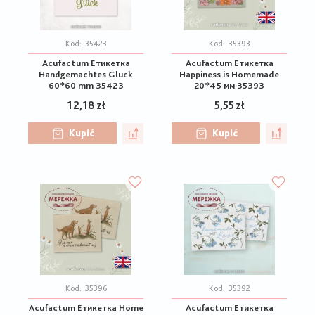
Kod:
35423
Kod:
35393
Acufactum Етикетка
Acufactum Етикетка
Handgemachtes Gluck
Happiness is Homemade
60*60 mm 35423
20*45 мм 35393
12,18 zł
5,55 zł
Kupić
Kupić
Kod:
35396
Kod:
35392
Acufactum Етикетка Home
Acufactum Етикетка