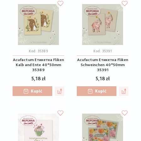
Kod:
35389
Kod:
35391
Acufactum Етикетка Fliken
Acufactum Етикетка Fliken
Kalb and Ente 40*50mm
Schweinchen 40*50mm
35389
35391
5,18 zł
5,18 zł
Kupić
Kupić