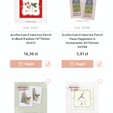
Kod:
35431
Kod:
35398
Acufactum Етикетка Patch
Acufactum Етикетка Patch
Erdbeerfraulein 70*70mm
Haus Happiness is
35431
homemade 30*60mm
35398
16,36 zł
5,91 zł
Kupić
Kupić