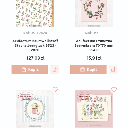
Kod:
3523-2028
Kod:
35429
Acufactum Baumwollstoff
Acufactum Етикетка
Stachelbeergluck 3523-
Beerenkranz 70*70 mm
2028
35429
127,09 zł
15,91 zł
Kupić
Kupić