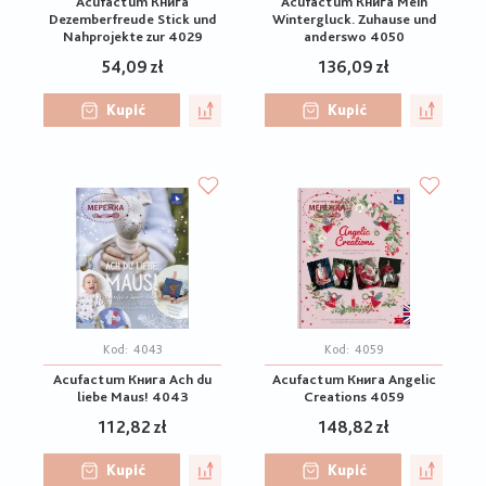
Acufactum Книга
Acufactum Книга Mein
Dezemberfreude Stick und
Wintergluck. Zuhause und
Nahprojekte zur 4029
anderswo 4050
54,09 zł
136,09 zł
Kupić
Kupić
Kod:
4043
Kod:
4059
Acufactum Книга Ach du
Acufactum Книга Angelic
liebe Maus! 4043
Creations 4059
112,82 zł
148,82 zł
Kupić
Kupić