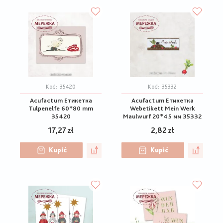
Kod:
35420
Kod:
35332
Acufactum Етикетка
Acufactum Етикетка
Tulpenelfe 60*80 mm
Webetikett Mein Werk
35420
Maulwurf 20*45 мм 35332
17,27 zł
2,82 zł
Kupić
Kupić