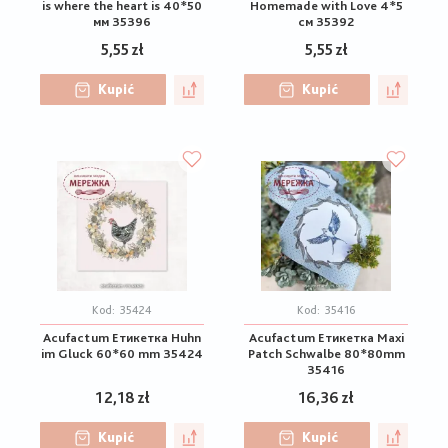
is where the heart is 40*50
Homemade with Love 4*5
мм 35396
см 35392
5,55 zł
5,55 zł
Kupić
Kupić
Kod:
35424
Kod:
35416
Acufactum Етикетка Huhn
Acufactum Етикетка Maxi
im Gluck 60*60 mm 35424
Patch Schwalbe 80*80mm
35416
12,18 zł
16,36 zł
Kupić
Kupić