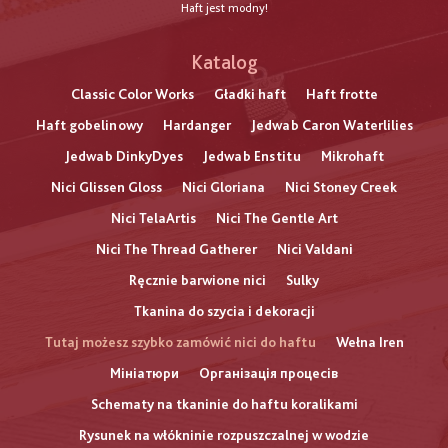
Haft jest modny!
Katalog
Classic Color Works
Gładki haft
Haft frotte
Haft gobelinowy
Hardanger
Jedwab Caron Waterlilies
Jedwab DinkyDyes
Jedwab Enstitu
Mikrohaft
Nici Glissen Gloss
Nici Gloriana
Nici Stoney Creek
Nici TelaArtis
Nici The Gentle Art
Nici The Thread Gatherer
Nici Valdani
Ręcznie barwione nici
Sulky
Tkanina do szycia i dekoracji
Tutaj możesz szybko zamówić nici do haftu
Wełna Iren
Мініатюри
Організація процесів
Schematy na tkaninie do haftu koralikami
Rysunek na włókninie rozpuszczalnej w wodzie