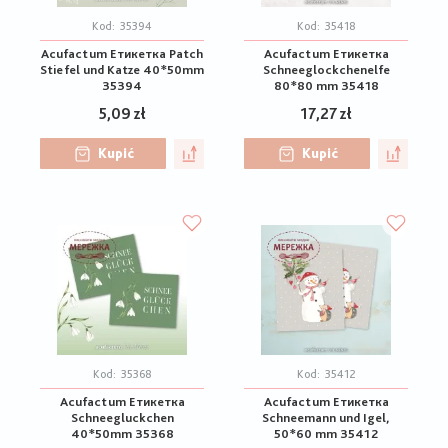
Kod:
35394
Kod:
35418
Acufactum Етикетка Patch
Acufactum Етикетка
Stiefel und Katze 40*50mm
Schneeglockchenelfe
35394
80*80 mm 35418
5,09 zł
17,27 zł
Kupić
Kupić
Kod:
35368
Kod:
35412
Acufactum Етикетка
Acufactum Етикетка
Schneegluckchen
Schneemann und Igel,
40*50mm 35368
50*60 mm 35412