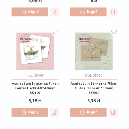
5,09 zł
6 zł
Kupić
Kupić
Kod:
35407
Kod:
35390
Acufactum Етикетка Fliken
Acufactum Етикетка Fliken
Fantastischl 40*40mm
Gutes Team 40*50mm
35407
35390
5,18 zł
5,18 zł
Kupić
Kupić