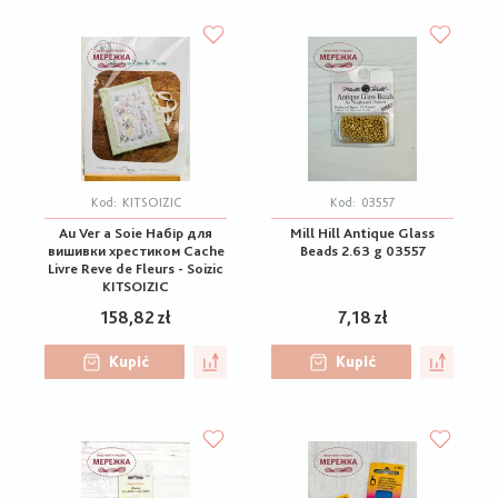
Kod:
KITSOIZIC
Kod:
03557
Au Ver a Soie Набір для
Mill Hill Antique Glass
вишивки хрестиком Cache
Beads 2.63 g 03557
Livre Reve de Fleurs - Soizic
KITSOIZIC
158,82 zł
7,18 zł
Kupić
Kupić