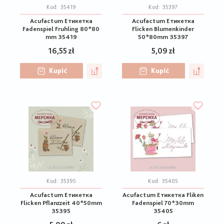
Kod:
35419
Kod:
35397
Acufactum Етикетка
Acufactum Етикетка
Fadenspiel Fruhling 80*80
Flicken Blumenkinder
mm 35419
50*80mm 35397
16,55 zł
5,09 zł
Kupić
Kupić
Kod:
35395
Kod:
35405
Acufactum Етикетка
Acufactum Етикетка Fliken
Flicken Pflanzzeit 40*50mm
Fadenspiel 70*30mm
35395
35405