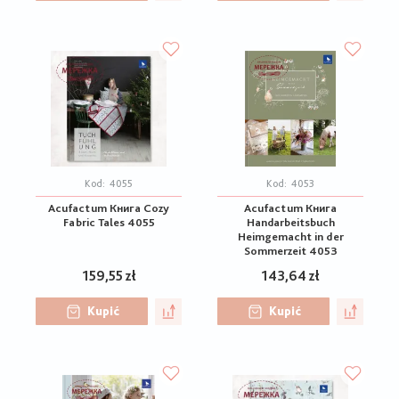
Kod:
4055
Kod:
4053
Acufactum Книга Cozy
Acufactum Книга
Fabric Tales 4055
Handarbeitsbuch
Heimgemacht in der
Sommerzeit 4053
159,55 zł
143,64 zł
Kupić
Kupić