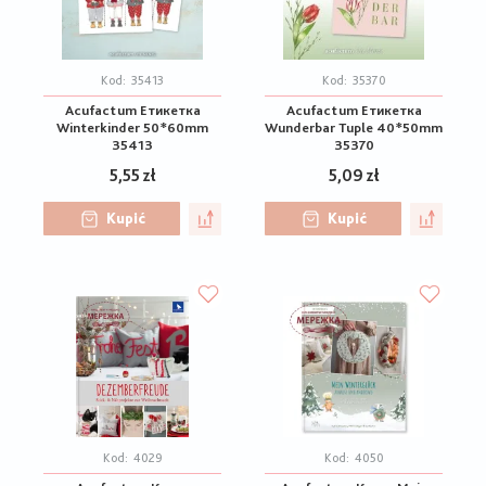
Kod:
35413
Kod:
35370
Acufactum Етикетка
Acufactum Етикетка
Winterkinder 50*60mm
Wunderbar Tuple 40*50mm
35413
35370
5,55 zł
5,09 zł
Kupić
Kupić
Kod:
4029
Kod:
4050