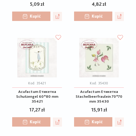
5,09 zł
4,82 zł
Kupić
Kupić
Kod:
35421
Kod:
35430
Acufactum Етикетка
Acufactum Етикетка
Schutzengel 60*80 mm
Stachelbeerfraulein 70*70
35421
mm 35430
17,27 zł
15,91 zł
Kupić
Kupić