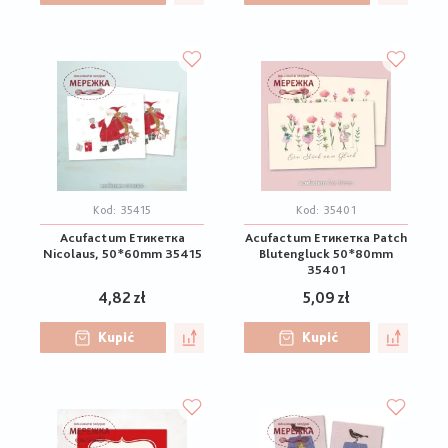
Kod:
35415
Kod:
35401
Acufactum Етикетка
Acufactum Етикетка Patch
Nicolaus, 50*60mm 35415
Blutengluck 50*80mm
35401
4,82 zł
5,09 zł
Kupić
Kupić