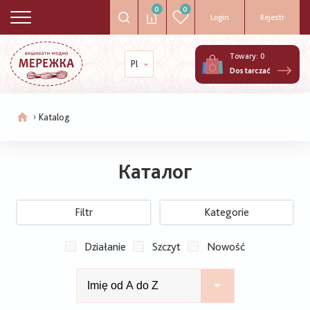
0
0
Login
Rejestr
Towary:
0
Pl
Dostarczać
Katalog
Ścieżka
nawigacyjna
Каталог
Filtr
Kategorie
Działanie
Szczyt
Nowość