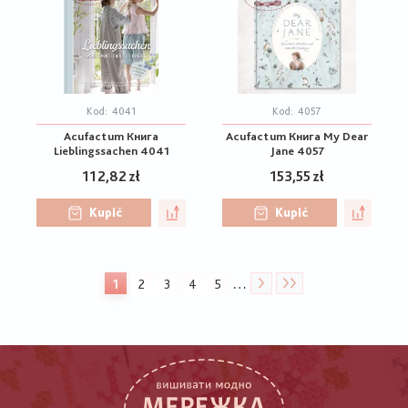
Kod:
4041
Kod:
4057
Acufactum Книга
Acufactum Книга My Dear
Lieblingssachen 4041
Jane 4057
112,82 zł
153,55 zł
Kupić
Kupić
Stronicowanie
…
1
2
3
4
5
Bieżąca
Strona
Strona
Strona
Strona
strona