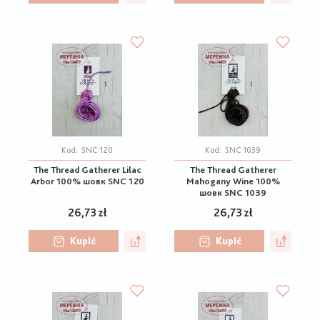
Kod:
SNC 120
Kod:
SNC 1039
The Thread Gatherer Lilac
The Thread Gatherer
Arbor 100% шовк SNC 120
Mahogany Wine 100%
шовк SNC 1039
26,73 zł
26,73 zł
Kupić
Kupić