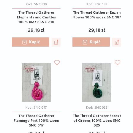
Kod:
SNC 210
Kod:
SNC 187
The Thread Gatherer
The Thread Gatherer Enzian
Elephants and Castles
Flower 100% шовк SNC 187
100% шовк SNC 210
29,18 zł
29,18 zł
Kupić
Kupić
Kod:
SNC 017
Kod:
SNC 025
The Thread Gatherer
The Thread Gatherer Forest
Flamingo Pink 100% шовк
of Greens 100% шовк SNC
SNC 017
025