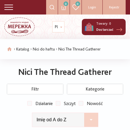
0
0
Login
Rejestr
Towary:
0
Pl
Dostarczać
Katalog
Nici do haftu
Nici The Thread Gatherer
Ścieżka
nawigacyjna
Nici The Thread Gatherer
Filtr
Kategorie
Działanie
Szczyt
Nowość