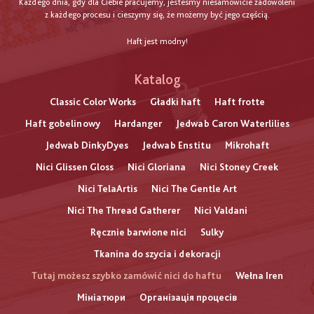
Każdego dnia, gdy dla Ciebie pracujemy, jesteśmy niesamowicie zadowoleni
z każdego procesu i cieszymy się, że możemy być jego częścią.
Haft jest modny!
Katalog
Classic Color Works
Gładki haft
Haft frotte
Haft gobelinowy
Hardanger
Jedwab Caron Waterlilies
Jedwab DinkyDyes
Jedwab Enstitu
Mikrohaft
Nici Glissen Gloss
Nici Gloriana
Nici Stoney Creek
Nici TelaArtis
Nici The Gentle Art
Nici The Thread Gatherer
Nici Valdani
Ręcznie barwione nici
Sulky
Tkanina do szycia i dekoracji
Tutaj możesz szybko zamówić nici do haftu
Wełna Iren
Мініатюри
Організація процесів