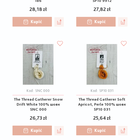
186
SP10 9912
28,18 zł
27,82 zł
Kupić
Kupić
Kod:
SNC 000
Kod:
SP10 031
The Thread Gatherer Snow
The Thread Gatherer Soft
Drift White 100% шовк
Apricot, Perle 100% шовк
SNC 000
SP10 031
26,73 zł
25,64 zł
Kupić
Kupić