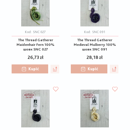
Kod:
SNC 027
Kod:
SNC 091
The Thread Gatherer
The Thread Gatherer
Maidenhair Fern 100%
Medieval Mulberry 100%
шовк SNC 027
шовк SNC 091
26,73 zł
28,18 zł
Kupić
Kupić