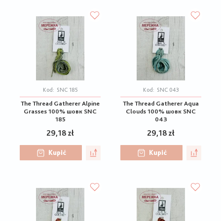
Kod:
SNC 185
Kod:
SNC 043
The Thread Gatherer Alpine
The Thread Gatherer Aqua
Grasses 100% шовк SNC
Clouds 100% шовк SNC
185
043
29,18 zł
29,18 zł
Kupić
Kupić