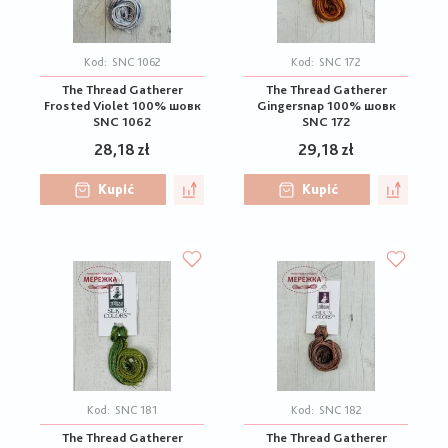
Kod:
SNC 1062
Kod:
SNC 172
The Thread Gatherer
The Thread Gatherer
Frosted Violet 100% шовк
Gingersnap 100% шовк
SNC 1062
SNC 172
28,18 zł
29,18 zł
Kupić
Kupić
Kod:
SNC 181
Kod:
SNC 182
The Thread Gatherer
The Thread Gatherer