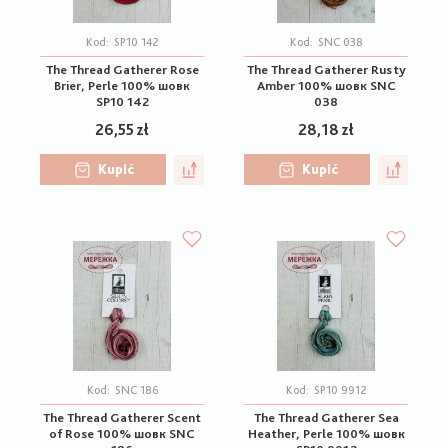
Kod:
SP10 142
Kod:
SNC 038
The Thread Gatherer Rose
The Thread Gatherer Rusty
Brier, Perle 100% шовк
Amber 100% шовк SNC
SP10 142
038
26,55 zł
28,18 zł
Kupić
Kupić
Kod:
SNC 186
Kod:
SP10 9912
The Thread Gatherer Scent
The Thread Gatherer Sea
of Rose 100% шовк SNC
Heather, Perle 100% шовк