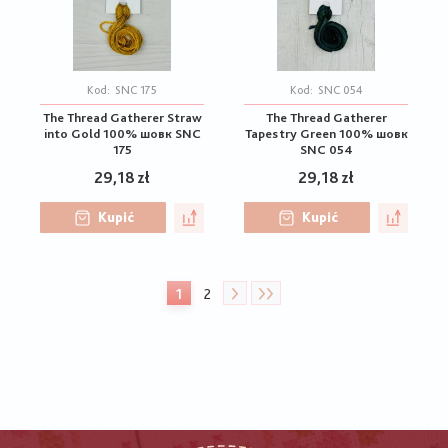
Kod:
SNC 175
Kod:
SNC 054
The Thread Gatherer Straw
The Thread Gatherer
into Gold 100% шовк SNC
Tapestry Green 100% шовк
175
SNC 054
29,18 zł
29,18 zł
Kupić
Kupić
Stronicowanie
1
2
Bieżąca
Strona
strona