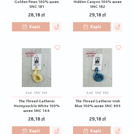
Golden Pines 100% шовк
Hidden Canyon 100% шовк
SNC 181
SNC 182
28,18 zł
29,18 zł
Kupić
Kupić
Kod:
SNC 144
Kod:
SNC 993
The Thread Gatherer
The Thread Gatherer Irish
Honeysuckle White 100%
Blue 100% шовк SNC 993
шовк SNC 144
28,18 zł
29,18 zł
Kupić
Kupić