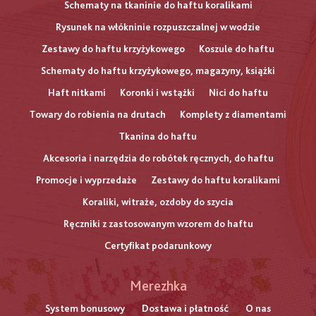
Schematy na tkaninie do haftu koralikami
Rysunek na włókninie rozpuszczalnej w wodzie
Zestawy do haftu krzyżykowego
Koszule do haftu
Schematy do haftu krzyżykowego, magazyny, książki
Haft nitkami
Koronki i wstążki
Nici do haftu
Towary do robienia na drutach
Komplety z diamentami
Tkanina do haftu
Akcesoria i narzędzia do robótek ręcznych, do haftu
Promocje i wyprzedaże
Zestawy do haftu koralikami
Koraliki, witraże, ozdoby do szycia
Ręczniki z zastosowanym wzorem do haftu
Certyfikat podarunkowy
Меню
Merezhka
нижнього
System bonusowy
Dostawa i płatność
O nas