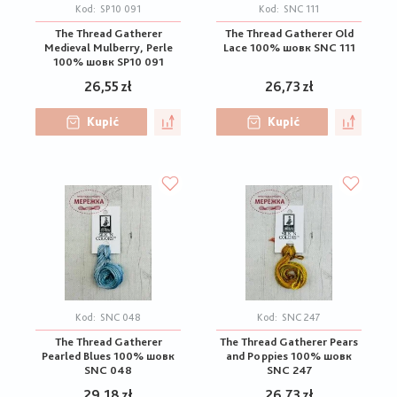
Kod:
SP10 091
Kod:
SNC 111
The Thread Gatherer
The Thread Gatherer Old
Medieval Mulberry, Perle
Lace 100% шовк SNC 111
100% шовк SP10 091
26,55 zł
26,73 zł
Kupić
Kupić
Kod:
SNC 048
Kod:
SNC 247
The Thread Gatherer
The Thread Gatherer Pears
Pearled Blues 100% шовк
and Poppies 100% шовк
SNC 048
SNC 247
29,18 zł
26,73 zł