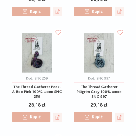
Kupić
Kupić
Kod:
SNC 259
Kod:
SNC 997
The Thread Gatherer Peek-
The Thread Gatherer
A-Boo Pink 100% шовк SNC
Piligrim Grey 100% шовк
259
SNC 997
28,18 zł
29,18 zł
Kupić
Kupić