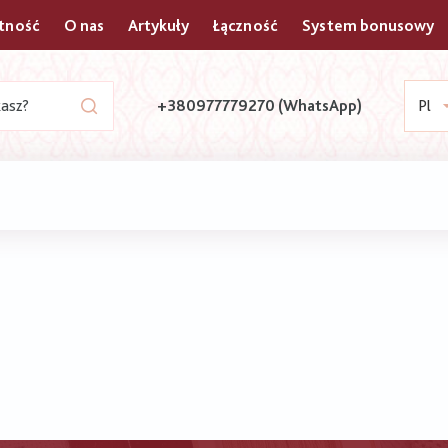
atność
O nas
Artykuły
Łączność
System bonusowy
+380977779270 (WhatsApp)
Pl