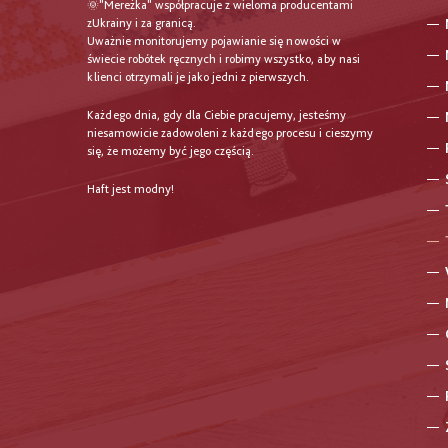
🌞"Mereżka" współpracuje z wieloma producentami
zUkrainy i za granicą.
Uważnie monitorujemy pojawianie się nowości w
świecie robótek ręcznych i robimy wszystko, aby nasi
klienci otrzymali je jako jedni z pierwszych.
Każdego dnia, gdy dla Ciebie pracujemy, jesteśmy
niesamowicie zadowoleni z każdego procesu i cieszymy
się, że możemy być jego częścią.
Haft jest modny!