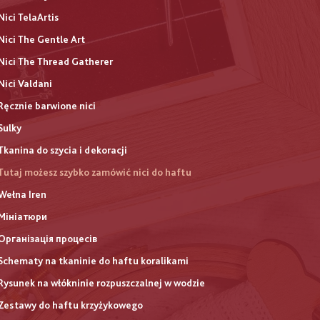
Nici TelaArtis
Nici The Gentle Art
Nici The Thread Gatherer
Nici Valdani
Ręcznie barwione nici
Sulky
Tkanina do szycia i dekoracji
Tutaj możesz szybko zamówić nici do haftu
Wełna Iren
Мініатюри
Організація процесів
Schematy na tkaninie do haftu koralikami
Rysunek na włókninie rozpuszczalnej w wodzie
Zestawy do haftu krzyżykowego