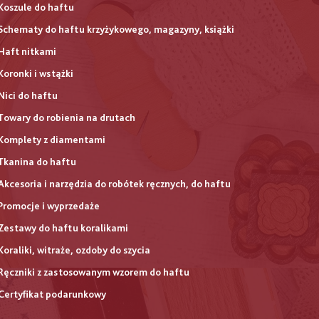
Koszule do haftu
Schematy do haftu krzyżykowego, magazyny, książki
Haft nitkami
Koronki i wstążki
Nici do haftu
Towary do robienia na drutach
Komplety z diamentami
Tkanina do haftu
Akcesoria i narzędzia do robótek ręcznych, do haftu
Promocje i wyprzedaże
Zestawy do haftu koralikami
Koraliki, witraże, ozdoby do szycia
Ręczniki z zastosowanym wzorem do haftu
Certyfikat podarunkowy