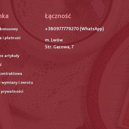
hka
Łączność
ого
+380977779270 (WhatsApp)
 bonusowy
титулу
 i płatność
m. Lwów
Str. Gazowa, 7
ne artykuły
ć
kontraktowa
 wymiany i zwrotu
a prywatności