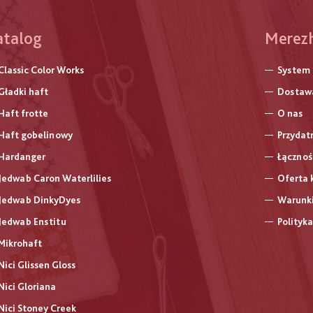
atalog
Меню
Merez
нижнь
Classic Color Works
System
колон
Gładki haft
Dostawa
Haft frotte
O nas
Haft gobelinowy
Przydat
Hardanger
Łącznoś
Jedwab Caron Waterlilies
Oferta 
Jedwab DinkyDyes
Warunki
Jedwab Enstitu
Polityk
Mikrohaft
Nici Glissen Gloss
Nici Gloriana
Nici Stoney Creek