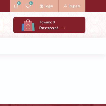
0
0
Login
Rejestr
Towary:
0
Dostarczać