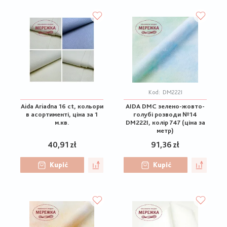
Kod:
DM222I
Aida Ariadna 16 ct, кольори
AIDA DMC зелено-жовто-
в асортименті, ціна за 1
голубі розводи №14
м.кв.
DM222I, колір 747 (ціна за
метр)
40,91 zł
91,36 zł
Kupić
Kupić