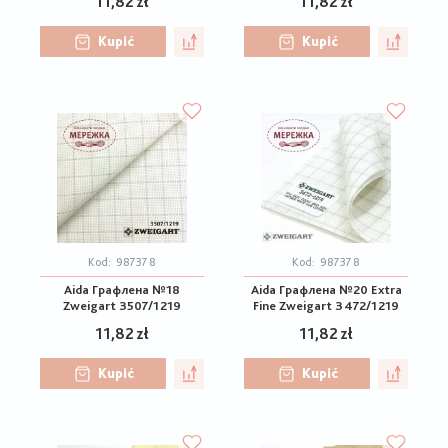
11,82 zł
11,82 zł
Kupić
Kupić
Kod:
987378
Kod:
987378
Aida Графлена №18
Aida Графлена №20 Extra
Zweigart 3507/1219
Fine Zweigart 3472/1219
11,82 zł
11,82 zł
Kupić
Kupić