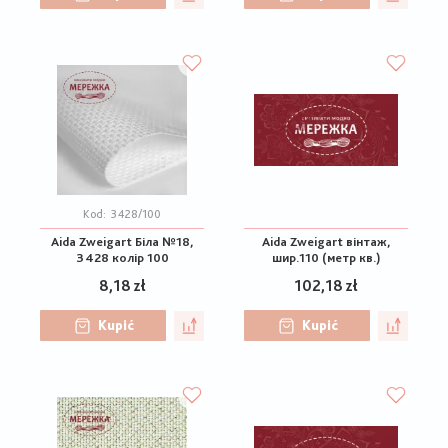
Kod:
3428/100
Aida Zweigart Біла №18,
Aida Zweigart вінтаж,
3428 колір 100
шир.110 (метр кв.)
8,18 zł
102,18 zł
Kupić
Kupić