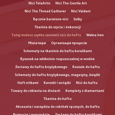
Nici TelaArtis
Nici The Gentle Art
Nici The Thread Gatherer
Nici Valdani
Ręcznie barwione nici
Sulky
Tkanina do szycia i dekoracji
Tutaj możesz szybko zamówić nici do haftu
Wełna Iren
Мініатюри
Організація процесів
Schematy na tkaninie do haftu koralikami
Rysunek na włókninie rozpuszczalnej w wodzie
Zestawy do haftu krzyżykowego
Koszule do haftu
Schematy do haftu krzyżykowego, magazyny, książki
Haft nitkami
Koronki i wstążki
Nici do haftu
Towary do robienia na drutach
Komplety z diamentami
Tkanina do haftu
Akcesoria i narzędzia do robótek ręcznych, do haftu
Promocje i wyprzedaże
Zestawy do haftu koralikami