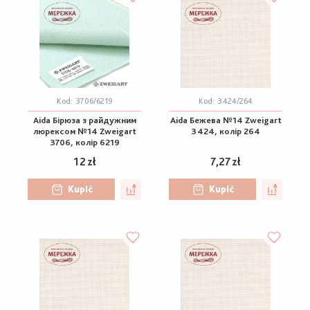
Kod:
3706/6219
Kod:
3424/264
Aida Бірюза з райдужним
Aida Бежева №14 Zweigart
люрексом №14 Zweigart
3424, колір 264
3706, колір 6219
12 zł
7,27 zł
Kupić
Kupić