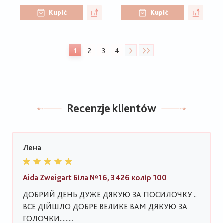
Kupić
Kupić
Stronicowanie
1
2
3
4
Bieżąca
Strona
Strona
Strona
strona
Recenzje klientów
Лена
Aida Zweigart Біла №16, 3426 колір 100
ДОБРИЙ ДЕНЬ ДУЖЕ ДЯКУЮ ЗА ПОСИЛОЧКУ ..
ВСЕ ДІЙШЛО ДОБРЕ ВЕЛИКЕ ВАМ ДЯКУЮ ЗА
ГОЛОЧКИ.........