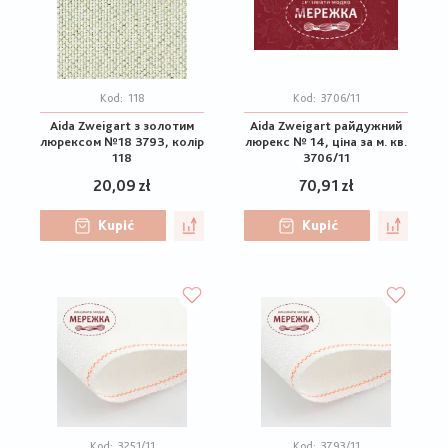
Kod:
118
Kod:
3706/11
Aida Zweigart з золотим
Aida Zweigart райдужний
люрексом №18 3793, колір
люрекс № 14, ціна за м. кв.
118
3706/11
20,09 zł
70,91 zł
Kupić
Kupić
Kod:
3251/11
Kod:
3793/11