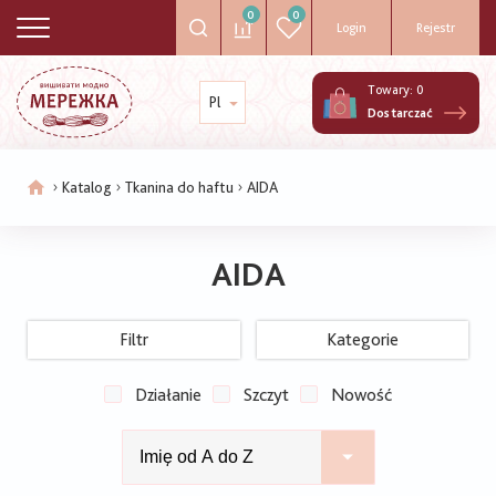
0
0
Login
Rejestr
Towary:
0
Pl
Dostarczać
Katalog
Tkanina do haftu
AIDA
Ścieżka
nawigacyjna
AIDA
Filtr
Kategorie
Działanie
Szczyt
Nowość