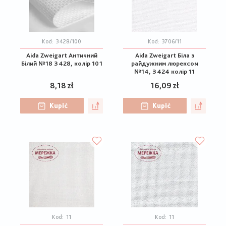
Kod:
3428/100
Kod:
3706/11
Aida Zweigart Античний
Aida Zweigart Біла з
Білий №18 3428, колір 101
райдужним люрексом
№14, 3424 колір 11
8,18 zł
16,09 zł
Kupić
Kupić
Kod:
11
Kod:
11