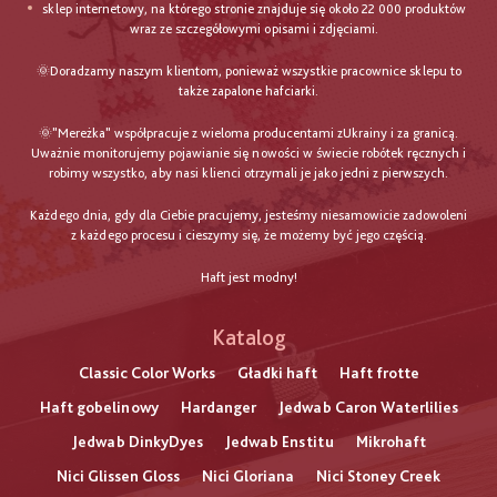
sklep internetowy, na którego stronie znajduje się około 22 000 produktów
wraz ze szczegółowymi opisami i zdjęciami.
🌞Doradzamy naszym klientom, ponieważ wszystkie pracownice sklepu to
także zapalone hafciarki.
🌞"Mereżka" współpracuje z wieloma producentami zUkrainy i za granicą.
Uważnie monitorujemy pojawianie się nowości w świecie robótek ręcznych i
robimy wszystko, aby nasi klienci otrzymali je jako jedni z pierwszych.
Każdego dnia, gdy dla Ciebie pracujemy, jesteśmy niesamowicie zadowoleni
z każdego procesu i cieszymy się, że możemy być jego częścią.
Haft jest modny!
Katalog
Classic Color Works
Gładki haft
Haft frotte
Haft gobelinowy
Hardanger
Jedwab Caron Waterlilies
Jedwab DinkyDyes
Jedwab Enstitu
Mikrohaft
Nici Glissen Gloss
Nici Gloriana
Nici Stoney Creek