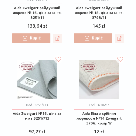
Aida Zweigart райдужний
Aida Zweigart райдужний
люрекс № 16, ціна за м. кв.
люрекс № 18, ціна за м. кв.
3251/11
3793/11
133,64 zł
145 zł
Kupić
Kupić
Kod:
3251/713
Kod:
3706/17
Aida Zweigart №16, ціна за
Aida Біла з срібним
м.кв 3251/713
люрексом №14 Zweigart
3706, колір 17
97,27 zł
12 zł