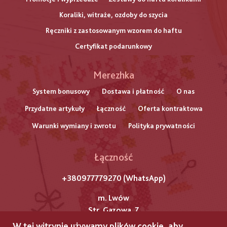
Koraliki, witraże, ozdoby do szycia
Ręczniki z zastosowanym wzorem do haftu
Certyfikat podarunkowy
Меню
Merezhka
нижнього
System bonusowy
Dostawa i płatność
O nas
Przydatne artykuły
Łączność
Oferta kontraktowa
колонтитулу
Warunki wymiany i zwrotu
Polityka prywatności
Łączność
+380977779270 (WhatsApp)
m. Lwów
Str. Gazowa, 7
W tej witrynie używamy plików cookie, aby