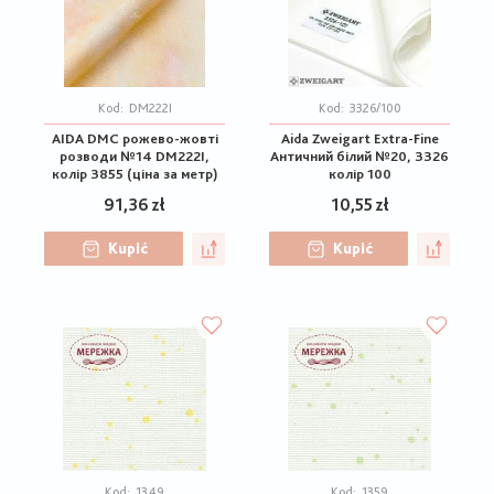
Kod:
DM222I
Kod:
3326/100
AIDA DMC рожево-жовті
Aida Zweigart Extra-Fine
розводи №14 DM222I,
Античний білий №20, 3326
колір 3855 (ціна за метр)
колір 100
91,36 zł
10,55 zł
Kupić
Kupić
Kod:
1349
Kod:
1359