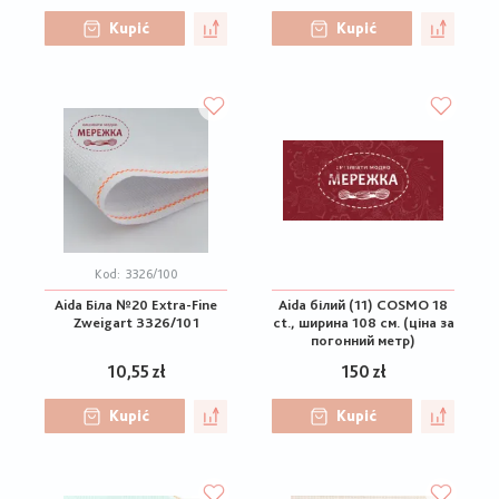
Kupić
Kupić
Kod:
3326/100
Aida Біла №20 Extra-Fine
Aida білий (11) COSMO 18
Zweigart 3326/101
ct., ширина 108 см. (ціна за
погонний метр)
10,55 zł
150 zł
Kupić
Kupić