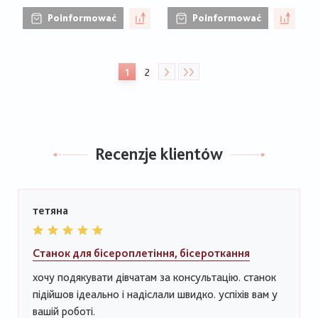
Poinformować
Poinformować
Stronicowanie
1
2
Bieżąca
Strona
strona
Recenzje klientów
тетяна
Станок для бісероплетіння, бісероткання
хочу подякувати дівчатам за консультацію. станок
підійшов ідеально і надіслали швидко. успіхів вам у
вашій роботі.