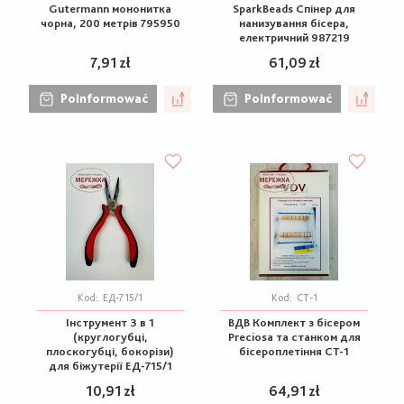
Gutermann мононитка
SparkBeads Спінер для
чорна, 200 метрів 795950
нанизування бісера,
електричний 987219
7,91 zł
61,09 zł
Poinformować
Poinformować
Kod:
ЕД-715/1
Kod:
СТ-1
Інструмент 3 в 1
ВДВ Комплект з бісером
(круглогубці,
Preciosa та станком для
плоскогубці, бокорізи)
бісероплетіння СТ-1
для біжутерії ЕД-715/1
10,91 zł
64,91 zł