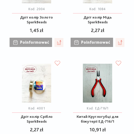
Kod:
2004
Kod:
1084
Дріт колір Золото
Дріт колір Мідь
SparkBeads
SparkBeads
1,45 zł
2,27 zł
Poinformować
Poinformować
Kod:
4001
Kod:
ЕД-716/1
Дріт колір Срібло
Китай Круглогубці для
SparkBeads
біжутерії ЕД-716/1
2,27 zł
10,91 zł