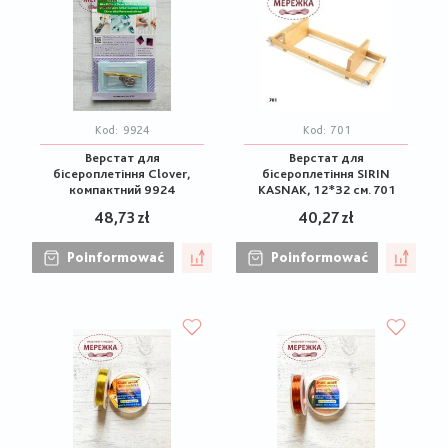
Kod:
9924
Kod:
701
Верстат для
Верстат для
бісероплетіння Clover,
бісероплетіння SIRIN
компактний 9924
KASNAK, 12*32 см. 701
48,73 zł
40,27 zł
Poinformować
Poinformować