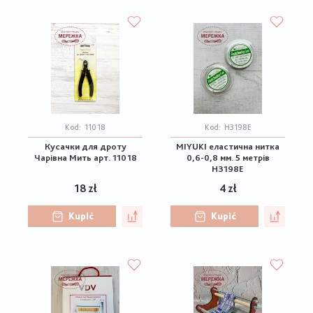
Kod:
11018
Kod:
H3198E
Кусачки для дроту
MIYUKI еластична нитка
Чарівна Мить арт. 11018
0,6-0,8 мм. 5 метрів
H3198E
18 zł
4 zł
Kupić
Kupić