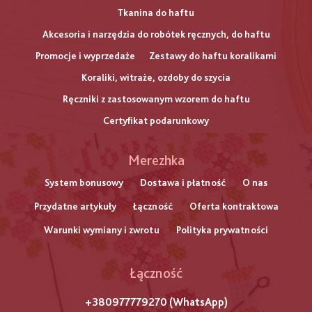
Tkanina do haftu
Akcesoria i narzędzia do robótek ręcznych, do haftu
Promocje i wyprzedaże
Zestawy do haftu koralikami
Koraliki, witraże, ozdoby do szycia
Ręczniki z zastosowanym wzorem do haftu
Certyfikat podarunkowy
Меню
Merezhka
нижнього
System bonusowy
Dostawa i płatność
O nas
Przydatne artykuły
Łączność
Oferta kontraktowa
колонтитулу
Warunki wymiany i zwrotu
Polityka prywatności
Łączność
+380977779270 (WhatsApp)