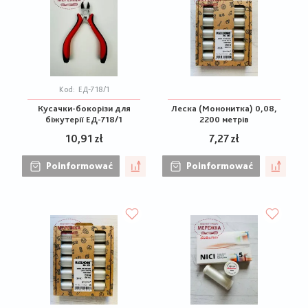
Kod:
ЕД-718/1
Кусачки-бокорізи для
Леска (Мононитка) 0,08,
біжутерії ЕД-718/1
2200 метрів
10,91 zł
7,27 zł
Poinformować
Poinformować