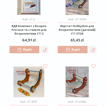
Kod:
СТ-2
Kod:
CT-17/26
ВДВ Комплект з бісером
Верстат Hobbydom для
Preciosa та станком для
бісероплетіння (дитячий)
бісероплетіння СТ-2
CT-17/26
64,91 zł
65,45 zł
Kupić
Kupić
Kod:
CT-15/17
Kod:
CT-21/28