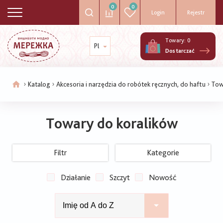
0
0
Login
Rejestr
Towary:
0
Pl
Dostarczać
Katalog
Akcesoria i narzędzia do robótek ręcznych, do haftu
Tow
Ścieżka
nawigacyjna
Towary do koralików
Filtr
Kategorie
Działanie
Szczyt
Nowość