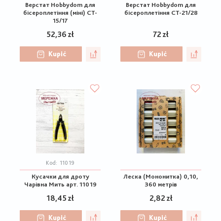
Верстат Hobbydom для
Верстат Hobbydom для
бісероплетіння (міні) CT-
бісероплетіння CT-21/28
15/17
52,36 zł
72 zł
Kupić
Kupić
Kod:
11019
Кусачки для дроту
Леска (Мононитка) 0,10,
Чарівна Мить арт. 11019
360 метрів
18,45 zł
2,82 zł
Kupić
Kupić