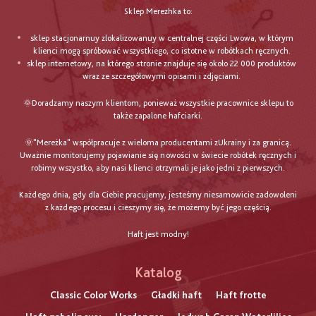
Sklep Merezhka to:
sklep stacjonarnuy zlokalizowanuy w centralnej części Lwowa, w którym
klienci mogą spróbować wszystkiego, co istotne w robótkach ręcznych.
sklep internetowy, na którego stronie znajduje się około 22 000 produktów
wraz ze szczegółowymi opisami i zdjęciami.
🌞Doradzamy naszym klientom, ponieważ wszystkie pracownice sklepu to
także zapalone hafciarki.
🌞"Mereżka" współpracuje z wieloma producentami zUkrainy i za granicą.
Uważnie monitorujemy pojawianie się nowości w świecie robótek ręcznych i
robimy wszystko, aby nasi klienci otrzymali je jako jedni z pierwszych.
Każdego dnia, gdy dla Ciebie pracujemy, jesteśmy niesamowicie zadowoleni
z każdego procesu i cieszymy się, że możemy być jego częścią.
Haft jest modny!
Katalog
Classic Color Works
Gładki haft
Haft frotte