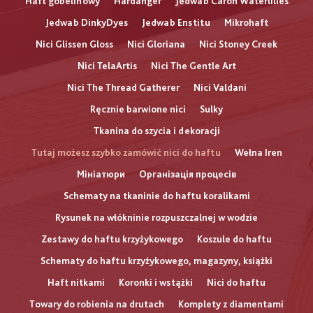
Haft gobelinowy
Hardanger
Jedwab Caron Waterlilies
Jedwab DinkyDyes
Jedwab Enstitu
Mikrohaft
Nici Glissen Gloss
Nici Gloriana
Nici Stoney Creek
Nici TelaArtis
Nici The Gentle Art
Nici The Thread Gatherer
Nici Valdani
Ręcznie barwione nici
Sulky
Tkanina do szycia i dekoracji
Tutaj możesz szybko zamówić nici do haftu
Wełna Iren
Мініатюри
Організація процесів
Schematy na tkaninie do haftu koralikami
Rysunek na włókninie rozpuszczalnej w wodzie
Zestawy do haftu krzyżykowego
Koszule do haftu
Schematy do haftu krzyżykowego, magazyny, książki
Haft nitkami
Koronki i wstążki
Nici do haftu
Towary do robienia na drutach
Komplety z diamentami