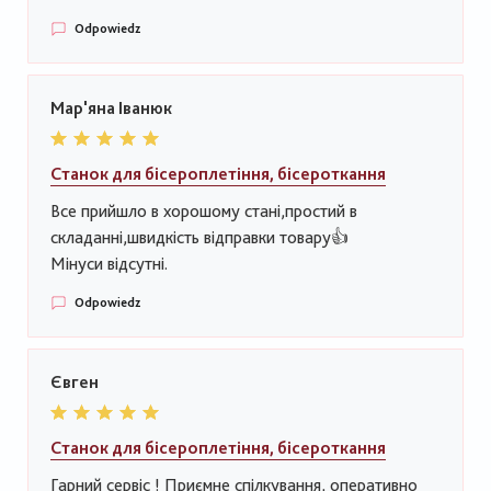
Odpowiedz
Мар'яна Іванюк
Станок для бісероплетіння, бісероткання
Все прийшло в хорошому стані,простий в
складанні,швидкість відправки товару👍
Мінуси відсутні.
Odpowiedz
Євген
Станок для бісероплетіння, бісероткання
Гарний сервіс ! Приємне спілкування, оперативно