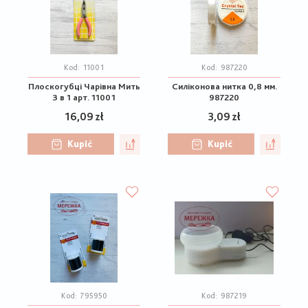
Kod:
11001
Kod:
987220
Плоскогубці Чарівна Мить
Силіконова нитка 0,8 мм.
3 в 1 арт. 11001
987220
16,09 zł
3,09 zł
Kupić
Kupić
Kod:
795950
Kod:
987219