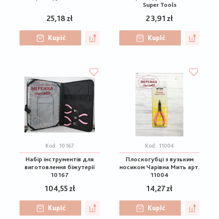
Super Tools
25,18 zł
23,91 zł
Kupić
Kupić
Kod:
10167
Kod:
11004
Набір інструментів для
Плоскогубці з вузьким
виготовлення біжутерії
носиком Чарівна Мить арт.
10167
11004
104,55 zł
14,27 zł
Kupić
Kupić