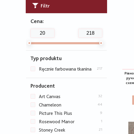
Filtr
Cena:
Typ produktu
Ręcznie farbowana tkanina
217
Рівн
руч
схем
Producent
Art Canvas
32
Chameleon
44
Picture This Plus
9
Rosewood Manor
1
Stoney Creek
21