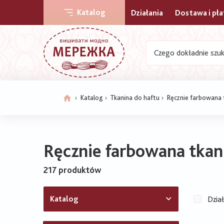
Основна
Katalog
Działania
Dostawa i pł
навіґація
Katalog
Tkanina do haftu
Ręcznie farbowana 
Ścieżka
nawigacyjna
Ręcznie farbowana tkan
217 produktów
Katalog
Dzia