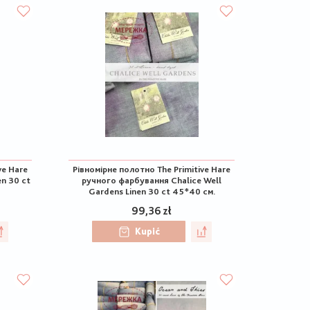
ve Hare
Рівномірне полотно The Primitive Hare
n 30 ct
ручного фарбування Chalice Well
Gardens Linen 30 ct 45*40 см.
99,36 zł
Kupić