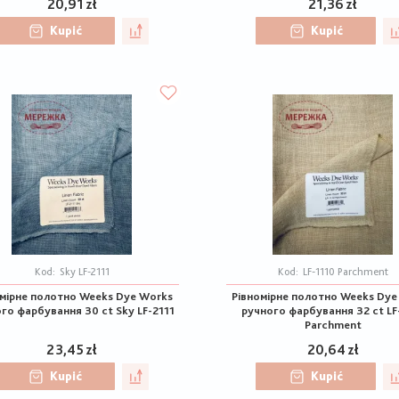
20,91 zł
21,36 zł
Kupić
Kupić
Kod:
Sky LF-2111
Kod:
LF-1110 Parchment
омірне полотно Weeks Dye Works
Рівномірне полотно Weeks Dye
го фарбування 30 ct Sky LF-2111
ручного фарбування 32 ct LF
Parchment
23,45 zł
20,64 zł
Kupić
Kupić