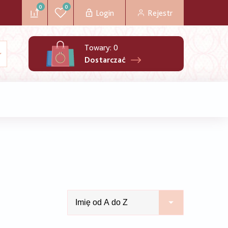
0
0
Login
Rejestr
Towary:
0
Dostarczać