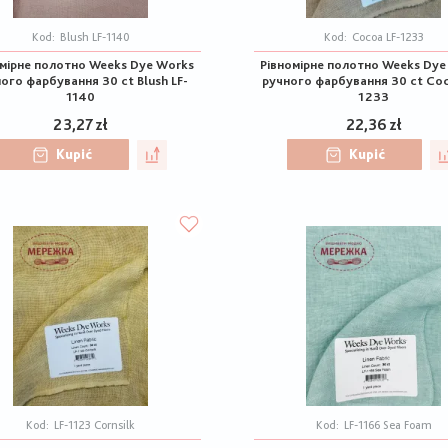
Kod:
Blush LF-1140
Kod:
Cocoa LF-1233
омірне полотно Weeks Dye Works
Рівномірне полотно Weeks Dye
ого фарбування 30 ct Blush LF-
ручного фарбування 30 ct Coc
1140
1233
23,27 zł
22,36 zł
Kupić
Kupić
Kod:
LF-1123 Cornsilk
Kod:
LF-1166 Sea Foam