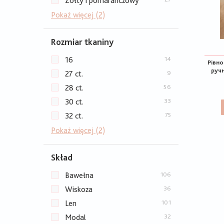
Żółty i pomarańczowy
Pokaż więcej (2)
Rozmiar tkaniny
16
14
Рівно
руч
27 ct.
9
28 ct.
56
30 ct.
33
32 ct.
75
Pokaż więcej (2)
Skład
Bawełna
106
Wiskoza
36
Len
101
Modal
32