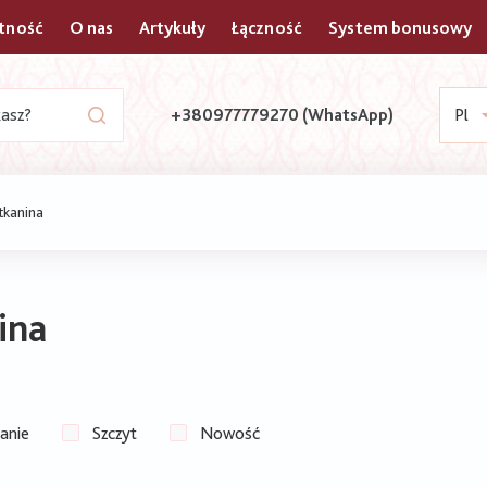
atność
O nas
Artykuły
Łączność
System bonusowy
+380977779270 (WhatsApp)
Pl
tkanina
ina
łanie
Szczyt
Nowość