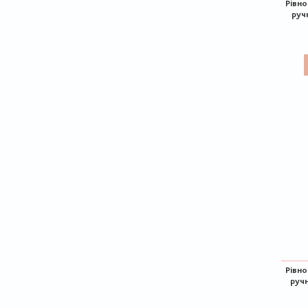
Рівн
руч
Рівн
руч