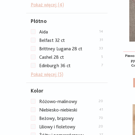
Pokaż więcej (4)
Płótno
Aida
14
Belfast 32 ct
31
Brittney Lugana 28 ct
33
Рівно
Cashel 28 ct
5
ру
Edinburgh 36 ct
7
Gr
Pokaż więcej (5)
Kolor
Różowo-malinowy
20
Niebiesko-niebieski
41
Beżowy, brązowy
70
Liliowy i fioletowy
20
27