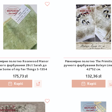
омірне полотно Rosewood Manor
Рівномірне полотно The Primiti
ного фарбування 28ct Sarah до
ручного фарбування Boleyn Line
и Some of my Fav Things S-1354
42*52 см.
175,73 zł
132,36 zł
Kupić
Kupić