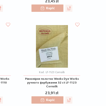
23,45 zł
Kupić
Kod:
LF-1123 Cornsilk
 Works
Рівномірне полотно Weeks Dye Works
-1110
ручного фарбування 32 ct LF-1123
Cornsilk
23,91 zł
Kupić