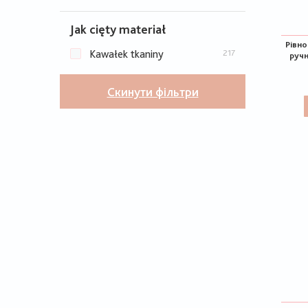
Jak cięty materiał
Рівн
Kawałek tkaniny
217
ручн
Скинути фільтри